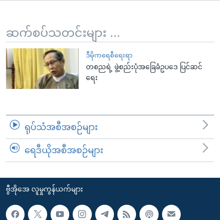
အ
သုတပဒေသာ အင်္ဂလိပ်စာ
ညွန်း
Learning English
စာမျက်နှာ
ဆက်စပ်သတင်းများ ...
သို့
ဗွီအိုအေ လူမှုကွန်ယက်များ
ကျော်
ဒီမိုကရေစီရေးရာ
တစညရဲ့ ဖွဲ့စည်းပုံအခြေခံဥပဒေ ပြင်ဆင်
ကြည့်
ရေး
ရန်
ဘာသာစကားများ
ရှာဖွေ
ရန်
နေရာ
ရုပ်သံအစီအစဉ်များ
သို့
ကျော်
ရေဒီယိုအစီအစဉ်များ
ရန်
ဗွီအိုအေ လူမှုကွန်ယက်များ