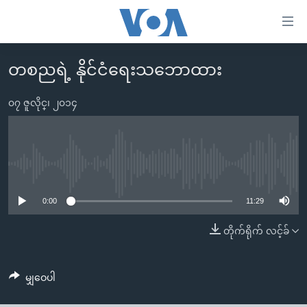
သုံး
ရ
လွယ်ကူ
တစညရဲ့ နိုင်ငံရေးသဘောထား
မူလစာမျက်နှာ
စေ
မြန်မာ
၀၇ ဇူလိုင္၊ ၂၀၁၄
သည့်
ကမ္ဘာ့သတင်းများ
Link
ဗွီဒီယို
နိုင်ငံတကာ
များ
သတင်းလွတ်လပ်ခွင့်
အမေရိကန်
No media source currently available
ပင်မ
ရပ်ဝန်းတခု လမ်းတခု အလွန်
တရုတ်
အကြောင်းအရာ
0:00
11:29
သို့
အင်္ဂလိပ်စာလေ့လာမယ်
အစ္စရေး-ပါလက်စတိုင်း
တိုက်ရိုက် လင့်ခ်
ကျော်
အပတ်စဉ်ကဏ္ဍများ
အမေရိကန်သုံးအီဒီယံ
ကြည့်
ရေဒီယိုနှင့်ရုပ်သံ အချက်အလက်များ
မကြေးမုံရဲ့ အင်္ဂလိပ်စာ
ရေဒီယို
ရန်
မျှဝေပါ
ပင်မ
ရေဒီယို/တီဗွီအစီအစဉ်
ရုပ်ရှင်ထဲက အင်္ဂလိပ်စာ
တီဗွီ