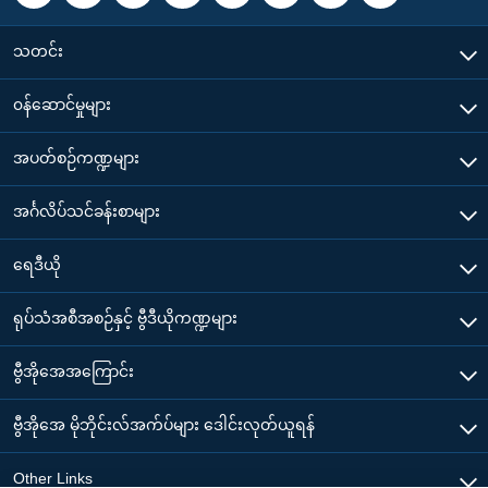
သတင်း
၀န်ဆောင်မှုများ
အပတ်စဉ်ကဏ္ဍများ
အင်္ဂလိပ်သင်ခန်းစာများ
ရေဒီယို
ရုပ်သံအစီအစဉ်နှင့် ဗွီဒီယိုကဏ္ဍများ
ဗွီအိုအေအကြောင်း
ဗွီအိုအေ မိုဘိုင်းလ်အက်ပ်များ ဒေါင်းလုတ်ယူရန်
Other Links