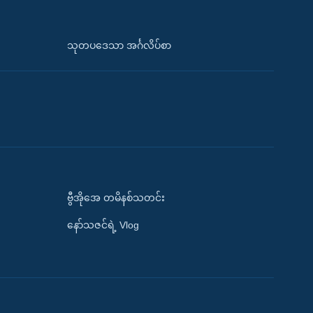
သုတပဒေသာ အင်္ဂလိပ်စာ
ဗွီအိုအေ တမိနစ်သတင်း
နော်သဇင်ရဲ့ Vlog