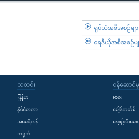
သုတပဒေသာ အင်္ဂလိပ်စာ
အ
ညွန်း
စာမျက်နှာ
သို့
ရုပ်သံအစီအစဉ်မျာ
ကျော်
ရေဒီယိုအစီအစဉ်မျ
ကြည့်
ရန်
ရှာဖွေ
ရန်
နေရာ
သတင်း
၀န်ဆောင်မှ
သို့
ကျော်
မြန်မာ
RSS
ရန်
နိုင်ငံတကာ
ပေါ့ဒ်ကတ်စ်
အမေရိကန်
နေ့စဉ်အီးမေ
တရုတ်