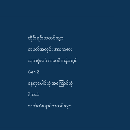
တိုင်းရင်းသတင်းလွှာ
တပတ်အတွင်း အားကစား
သုတစုံလင် အမေရိကန်တခွင်
Gen Z
နေရာပေါင်းစုံ အကြောင်းစုံ
ဒို့အသံ
သက်တံရောင်သတင်းလွှာ