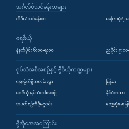
အင်္ဂလိပ်သင်ခန်းစာများ
အီဒီယံသင်ခန်းစာ
မကြေးမုံရဲ့အင
ရေဒီယို
နံနက်ပိုင်း ၆း၀၀-ရး၀၀
ညပိုင်း ၉း၀
ရုပ်သံအစီအစဉ်နှင့် ဗွီဒီယိုကဏ္ဍများ
နေ့စဉ်တီဗွီသတင်းလွှာ
မြန်မာ
ရေဒီယို ရုပ်သံအစီအစဉ်
နိုင်ငံတကာ
အပတ်စဉ်တီဗွီမဂ္ဂဇင်း
တွေ့ဆုံမေးမြန
ဗွီအိုအေအကြောင်း