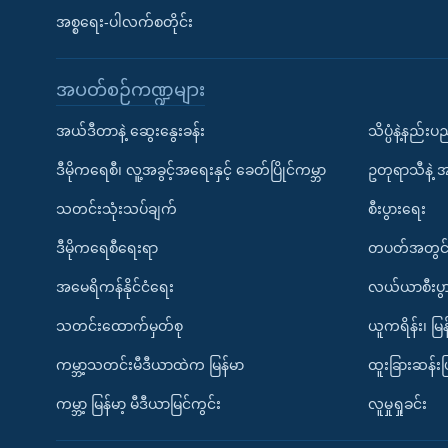
အစ္စရေး-ပါလက်စတိုင်း
အပတ်စဉ်ကဏ္ဍများ
အယ်ဒီတာနဲ့ ဆွေးနွေးခန်း
သိပ္ပံနဲ့နည်း
ဒီမိုကရေစီ၊ လူ့အခွင့်အရေးနှင့် ခေတ်ပြိုင်ကမ္ဘာ
ဥတုရာသီနဲ့ 
သတင်းသုံးသပ်ချက်
စီးပွားရေး
ဒီမိုကရေစီရေးရာ
တပတ်အတွင်
အမေရိကန်နိုင်ငံရေး
လယ်ယာစီးပွ
သတင်းထောက်မှတ်စု
ယူကရိန်း၊ မြန
ကမ္ဘာ့သတင်းမီဒီယာထဲက မြန်မာ
ထူးခြားဆန်း
ကမ္ဘာ့ မြန်မာ့ မီဒီယာမြင်ကွင်း
လူမှုရှုခင်း