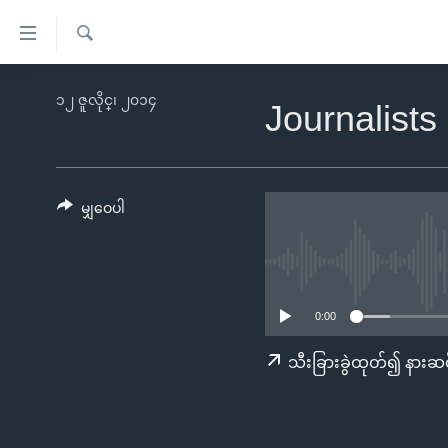
သုံး
ရ
ရှာဖွေ
လွယ်ကူ
မူလစာမျက်နှာ
၁၂ ဇူလိုင္၊ ၂၀၁၄
ရ
Journalists
စေ
မြန်မာ
လာ
သည့်
ဒ်
ကမ္ဘာ့သတင်းများ
Link
ဗွီဒီယို
နိုင်ငံတကာ
မျှဝေပါ
များ
သတင်းလွတ်လပ်ခွင့်
အမေရိကန်
ပင်မ
ရပ်ဝန်းတခု လမ်းတခု အလွန်
တရုတ်
အကြောင်းအရာ
အင်္ဂလိပ်စာလေ့လာမယ်
အစ္စရေး-ပါလက်စတိုင်း
သို့
0:00
အပတ်စဉ်ကဏ္ဍများ
အမေရိကန်သုံးအီဒီယံ
ကျော်
သီးခြားခွဲထုတ်၍ နားဆင
ကြည့်
ရေဒီယိုနှင့်ရုပ်သံ အချက်အလက်များ
မကြေးမုံရဲ့ အင်္ဂလိပ်စာ
ရေဒီယို
ရန်
ရေဒီယို/တီဗွီအစီအစဉ်
ရုပ်ရှင်ထဲက အင်္ဂလိပ်စာ
တီဗွီ
ပင်မ