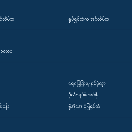
်္ဂလိပ်စာ
ရုပ်ရှင်ထဲက အင်္ဂလိပ်စာ
၀-၁၀း၀၀
ရေမြေခြားမှ ရုပ်ပုံလွှာ
ပိုလီဂရပ်ဖ်.အင်ဖို
်းခန်း
ဗွီအိုအေ ပုံပြရုပ်သံ