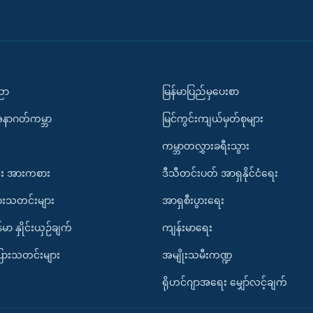
ပညာ
မြန်မာပြည်မှပေးစာ
အနာဂတ်ကမ္ဘာ
မြင်ကွင်းကျယ်မှတ်စုများ
ကမ္ဘာတလွှားခရီးသွား
း အားကစား
ဒီသီတင်းပတ် အာရှနိုင်ငံရေး
ားသတင်းများ
အာရှစီးပွားရေး
်မာ နှိုင်းယှဉ်ချက်
ကျန်းမာရေး
ပြားသတင်းများ
အမျိုးသမီးကဏ္ဍ
ရိုဟင်ဂျာအရေး မျှော်လင့်ချက်