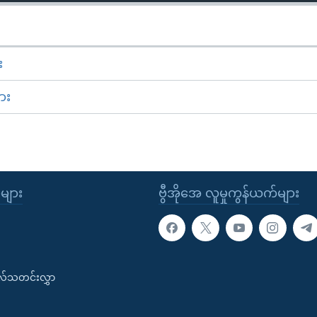
း
ား
ုများ
ဗွီအိုအေ လူမှုကွန်ယက်များ
းလ်သတင်းလွှာ