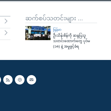
ဆက်စပ်သတင်းများ ...
မြန်မာ
ဦးသိန်းစိန်ကို ဆန္ဒပြသူ
သတင်းထောက်တွေ ပုဒ်မ
(၁၈) နဲ့ အမှုဖွင့်ခံရ