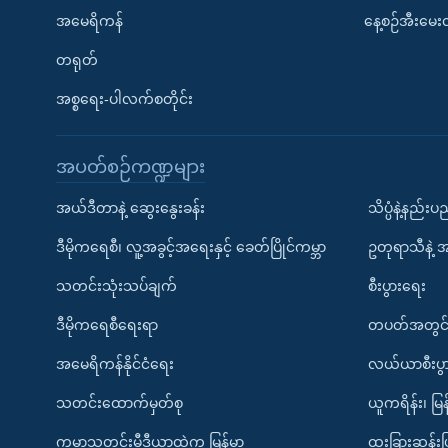
အမေရိကန်
နေ့စဉ်အီးမေ
တရုတ်
အစ္စရေး-ပါလက်စတိုင်း
အပတ်စဉ်ကဏ္ဍများ
အယ်ဒီတာနဲ့ ဆွေးနွေးခန်း
သိပ္ပံနဲ့နည်း
ဒီမိုကရေစီ၊ လူ့အခွင့်အရေးနှင့် ခေတ်ပြိုင်ကမ္ဘာ
ဥတုရာသီနဲ့ 
သတင်းသုံးသပ်ချက်
စီးပွားရေး
ဒီမိုကရေစီရေးရာ
တပတ်အတွင်
အမေရိကန်နိုင်ငံရေး
လယ်ယာစီးပွ
သတင်းထောက်မှတ်စု
ယူကရိန်း၊ မြန
ကမ္ဘာ့သတင်းမီဒီယာထဲက မြန်မာ
ထူးခြားဆန်း