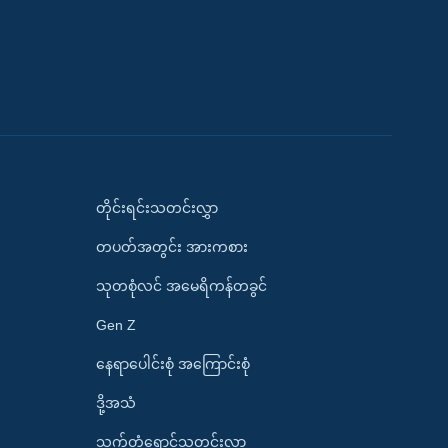
တိုင်းရင်းသတင်းလွှာ
တပတ်အတွင်း အားကစား
သုတစုံလင် အမေရိကန်တခွင်
Gen Z
နေရာပေါင်းစုံ အကြောင်းစုံ
ဒို့အသံ
သက်တံရောင်သတင်းလွှာ