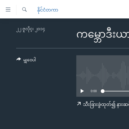
သုံး
နိုင်ငံတကာ
ရ
ရှာဖွေ
လွယ်ကူ
မူလစာမျက်နှာ
၂၂ ဇူလိုင္၊ ၂၀၁၄
ရ
ကမ္ဘောဒီးယ
စေ
မြန်မာ
လာ
သည့်
ဒ်
ကမ္ဘာ့သတင်းများ
Link
ဗွီဒီယို
နိုင်ငံတကာ
မျှဝေပါ
များ
သတင်းလွတ်လပ်ခွင့်
အမေရိကန်
ပင်မ
ရပ်ဝန်းတခု လမ်းတခု အလွန်
တရုတ်
အကြောင်းအရာ
အင်္ဂလိပ်စာလေ့လာမယ်
အစ္စရေး-ပါလက်စတိုင်း
သို့
0:00
အပတ်စဉ်ကဏ္ဍများ
အမေရိကန်သုံးအီဒီယံ
ကျော်
သီးခြားခွဲထုတ်၍ နားဆင
ကြည့်
ရေဒီယိုနှင့်ရုပ်သံ အချက်အလက်များ
မကြေးမုံရဲ့ အင်္ဂလိပ်စာ
ရေဒီယို
ရန်
ရေဒီယို/တီဗွီအစီအစဉ်
ရုပ်ရှင်ထဲက အင်္ဂလိပ်စာ
တီဗွီ
ပင်မ