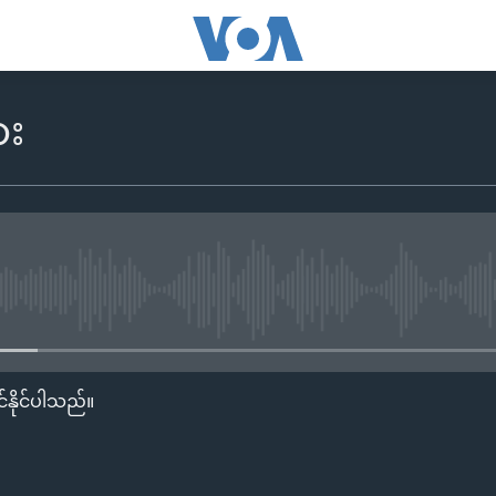
ား
No media source currently availa
်နိုင်ပါသည်။