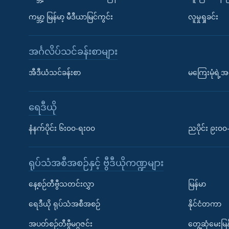
ကမ္ဘာ့ မြန်မာ့ မီဒီယာမြင်ကွင်း
လူမှုရှုခင်း
အင်္ဂလိပ်သင်ခန်းစာများ
အီဒီယံသင်ခန်းစာ
မကြေးမုံရဲ့အင
ရေဒီယို
နံနက်ပိုင်း ၆း၀၀-ရး၀၀
ညပိုင်း ၉း၀
ရုပ်သံအစီအစဉ်နှင့် ဗွီဒီယိုကဏ္ဍများ
နေ့စဉ်တီဗွီသတင်းလွှာ
မြန်မာ
ရေဒီယို ရုပ်သံအစီအစဉ်
နိုင်ငံတကာ
အပတ်စဉ်တီဗွီမဂ္ဂဇင်း
တွေ့ဆုံမေးမြန