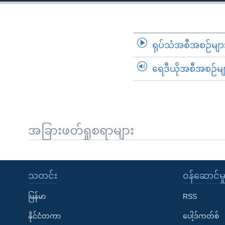
သုတပဒေသာ အင်္ဂလိပ်စာ
အ
ညွန်း
စာမျက်နှာ
သို့
ရုပ်သံအစီအစဉ်မျာ
ကျော်
ရေဒီယိုအစီအစဉ်မျ
ကြည့်
ရန်
ရှာဖွေ
ရန်
နေရာ
အခြားဖတ်ရှုစရာများ
သို့
ကျော်
ရန်
သတင်း
၀န်ဆောင်မှ
မြန်မာ
RSS
နိုင်ငံတကာ
ပေါ့ဒ်ကတ်စ်