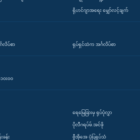
ရိုဟင်ဂျာအရေး မျှော်လင့်ချက်
်္ဂလိပ်စာ
ရုပ်ရှင်ထဲက အင်္ဂလိပ်စာ
၀-၁၀း၀၀
ရေမြေခြားမှ ရုပ်ပုံလွှာ
ပိုလီဂရပ်ဖ်.အင်ဖို
်းခန်း
ဗွီအိုအေ ပုံပြရုပ်သံ