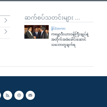
ဆက်စပ်သတင်းများ ...
နိုင်ငံတကာ
ကမ္ဘောဒီးယားဝန်ကြီးချုပ်နဲ့
အတိုက်အခံခေါင်းဆောင်
သဘောတူချက်ရ