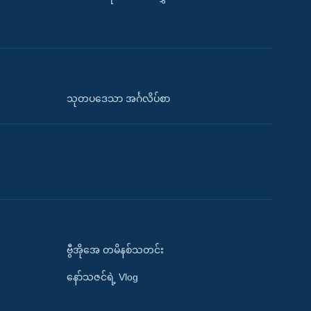
သုတပဒေသာ အင်္ဂလိပ်စာ
ဗွီအိုအေ တမိနစ်သတင်း
နော်သဇင်ရဲ့ Vlog