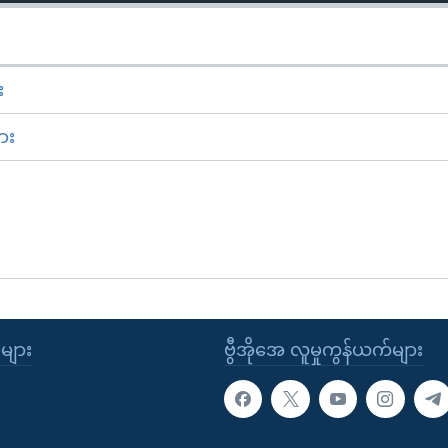
း
ား
ုများ
ဗွီအိုအေ လူမှုကွန်ယက်များ