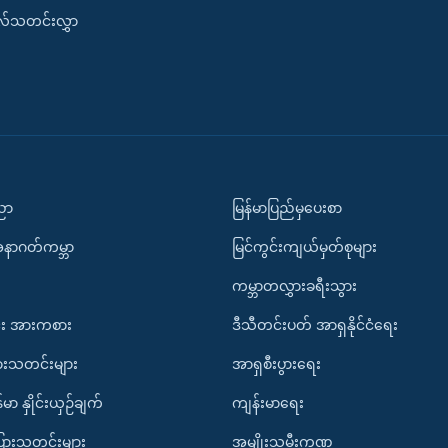
းလ်သတင်းလွှာ
ပညာ
မြန်မာပြည်မှပေးစာ
အနာဂတ်ကမ္ဘာ
မြင်ကွင်းကျယ်မှတ်စုများ
ကမ္ဘာတလွှားခရီးသွား
း အားကစား
ဒီသီတင်းပတ် အာရှနိုင်ငံရေး
ားသတင်းများ
အာရှစီးပွားရေး
်မာ နှိုင်းယှဉ်ချက်
ကျန်းမာရေး
ပြားသတင်းများ
အမျိုးသမီးကဏ္ဍ