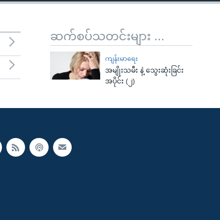
ဆက်စပ်သတင်းများ ...
ကျန်းမာရေး
အမျိုးသမီး နဲ့ သွေးဆုံးခြင်း
အပိုင်း (၂)