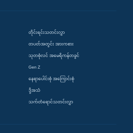
တိုင်းရင်းသတင်းလွှာ
တပတ်အတွင်း အားကစား
သုတစုံလင် အမေရိကန်တခွင်
Gen Z
နေရာပေါင်းစုံ အကြောင်းစုံ
ဒို့အသံ
သက်တံရောင်သတင်းလွှာ