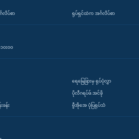
်္ဂလိပ်စာ
ရုပ်ရှင်ထဲက အင်္ဂလိပ်စာ
၀-၁၀း၀၀
ရေမြေခြားမှ ရုပ်ပုံလွှာ
ပိုလီဂရပ်ဖ်.အင်ဖို
်းခန်း
ဗွီအိုအေ ပုံပြရုပ်သံ