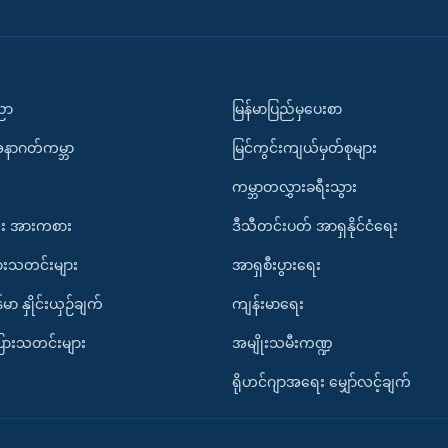
ပညာ
မြန်မာပြည်မှပေးစာ
အနာဂတ်ကမ္ဘာ
မြင်ကွင်းကျယ်မှတ်စုများ
ကမ္ဘာတလွှားခရီးသွား
း အားကစား
ဒီသီတင်းပတ် အာရှနိုင်ငံရေး
ားသတင်းများ
အာရှစီးပွားရေး
်မာ နှိုင်းယှဉ်ချက်
ကျန်းမာရေး
ပြားသတင်းများ
အမျိုးသမီးကဏ္ဍ
ရိုဟင်ဂျာအရေး မျှော်လင့်ချက်