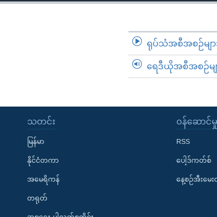
သုတပဒေသာ အင်္ဂလိပ်စာ
အ
ညွန်း
စာမျက်နှာ
သို့
ရုပ်သံအစီအစဉ်မျာ
ကျော်
ရေဒီယိုအစီအစဉ်မျ
ကြည့်
ရန်
ရှာဖွေ
ရန်
နေရာ
သတင်း
၀န်ဆောင်မှ
သို့
မြန်မာ
RSS
ကျော်
ရန်
နိုင်ငံတကာ
ပေါ့ဒ်ကတ်စ်
အမေရိကန်
နေ့စဉ်အီးမေ
တရုတ်