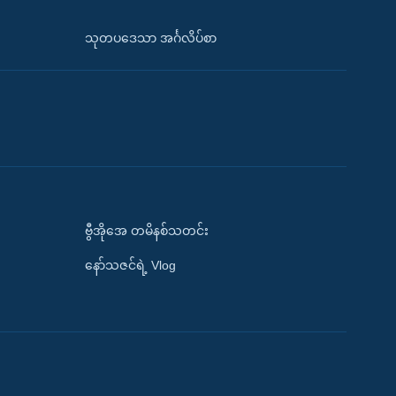
သုတပဒေသာ အင်္ဂလိပ်စာ
ဗွီအိုအေ တမိနစ်သတင်း
နော်သဇင်ရဲ့ Vlog