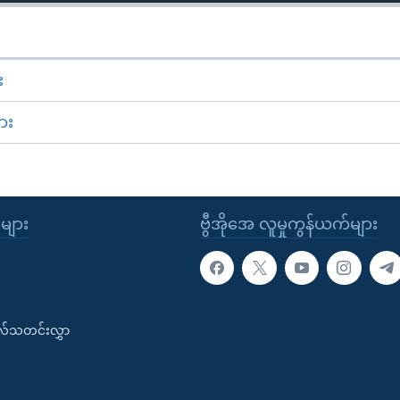
း
ား
ုများ
ဗွီအိုအေ လူမှုကွန်ယက်များ
းလ်သတင်းလွှာ