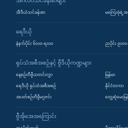
အင်္ဂလိပ်သင်ခန်းစာများ
အီဒီယံသင်ခန်းစာ
မကြေးမုံရဲ့အင
ရေဒီယို
နံနက်ပိုင်း ၆း၀၀-ရး၀၀
ညပိုင်း ၉း၀
ရုပ်သံအစီအစဉ်နှင့် ဗွီဒီယိုကဏ္ဍများ
နေ့စဉ်တီဗွီသတင်းလွှာ
မြန်မာ
ရေဒီယို ရုပ်သံအစီအစဉ်
နိုင်ငံတကာ
အပတ်စဉ်တီဗွီမဂ္ဂဇင်း
တွေ့ဆုံမေးမြန
ဗွီအိုအေအကြောင်း