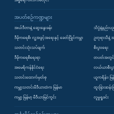
အစ္စရေး-ပါလက်စတိုင်း
အပတ်စဉ်ကဏ္ဍများ
အယ်ဒီတာနဲ့ ဆွေးနွေးခန်း
သိပ္ပံနဲ့နည်း
ဒီမိုကရေစီ၊ လူ့အခွင့်အရေးနှင့် ခေတ်ပြိုင်ကမ္ဘာ
ဥတုရာသီနဲ့ 
သတင်းသုံးသပ်ချက်
စီးပွားရေး
ဒီမိုကရေစီရေးရာ
တပတ်အတွင်
အမေရိကန်နိုင်ငံရေး
လယ်ယာစီးပွ
သတင်းထောက်မှတ်စု
ယူကရိန်း၊ မြန
ကမ္ဘာ့သတင်းမီဒီယာထဲက မြန်မာ
ထူးခြားဆန်း
ကမ္ဘာ့ မြန်မာ့ မီဒီယာမြင်ကွင်း
လူမှုရှုခင်း