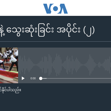
ဲ့ သွေးဆုံးခြင်း အပိုင်း (၂)
No media source currently availa
0:00
်နိုင်ပါသည်။