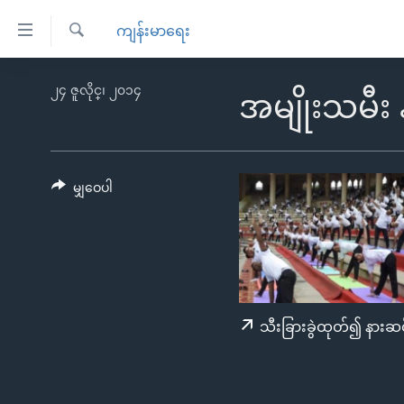
သုံး
ကျန်းမာရေး
ရ
ရှာဖွေ
လွယ်ကူ
မူလစာမျက်နှာ
၂၄ ဇူလိုင္၊ ၂၀၁၄
ရ
အမျိုးသမီး န
စေ
မြန်မာ
လာ
သည့်
ဒ်
ကမ္ဘာ့သတင်းများ
Link
ဗွီဒီယို
နိုင်ငံတကာ
မျှဝေပါ
များ
သတင်းလွတ်လပ်ခွင့်
အမေရိကန်
ပင်မ
ရပ်ဝန်းတခု လမ်းတခု အလွန်
တရုတ်
အကြောင်းအရာ
အင်္ဂလိပ်စာလေ့လာမယ်
အစ္စရေး-ပါလက်စတိုင်း
သို့
အပတ်စဉ်ကဏ္ဍများ
အမေရိကန်သုံးအီဒီယံ
ကျော်
သီးခြားခွဲထုတ်၍ နားဆင
ကြည့်
ရေဒီယိုနှင့်ရုပ်သံ အချက်အလက်များ
မကြေးမုံရဲ့ အင်္ဂလိပ်စာ
ရေဒီယို
ရန်
ရေဒီယို/တီဗွီအစီအစဉ်
ရုပ်ရှင်ထဲက အင်္ဂလိပ်စာ
တီဗွီ
ပင်မ