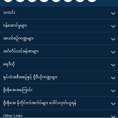
သတင်း
၀န်ဆောင်မှုများ
အပတ်စဉ်ကဏ္ဍများ
အင်္ဂလိပ်သင်ခန်းစာများ
ရေဒီယို
ရုပ်သံအစီအစဉ်နှင့် ဗွီဒီယိုကဏ္ဍများ
ဗွီအိုအေအကြောင်း
ဗွီအိုအေ မိုဘိုင်းလ်အက်ပ်များ ဒေါင်းလုတ်ယူရန်
Other Links