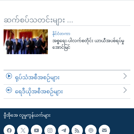
အ
သုတပဒေသာ အင်္ဂလိပ်စာ
ညွန်း
Learning English
စာမျက်နှာ
ဆက်စပ်သတင်းများ ...
သို့
ဗွီအိုအေ လူမှုကွန်ယက်များ
ကျော်
နိုင်ငံတကာ
အစ္စရေး-ပါလက်စတိုင်း ယာယီအပစ်ရပ်မှု
ကြည့်
အောင်မြင်
ရန်
ဘာသာစကားများ
ရှာဖွေ
ရန်
နေရာ
ရုပ်သံအစီအစဉ်များ
သို့
ကျော်
ရေဒီယိုအစီအစဉ်များ
ရန်
ဗွီအိုအေ လူမှုကွန်ယက်များ