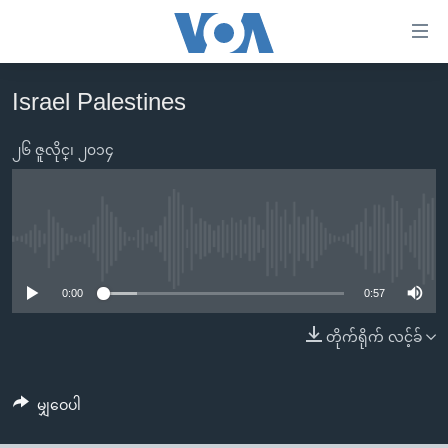
သုံး
ရ
လွယ်ကူ
Israel Palestines
မူလစာမျက်နှာ
စေ
မြန်မာ
၂၆ ဇူလိုင္၊ ၂၀၁၄
သည့်
ကမ္ဘာ့သတင်းများ
Link
ဗွီဒီယို
နိုင်ငံတကာ
များ
သတင်းလွတ်လပ်ခွင့်
အမေရိကန်
No media source currently available
ပင်မ
ရပ်ဝန်းတခု လမ်းတခု အလွန်
တရုတ်
အကြောင်းအရာ
0:00
0:57
သို့
အင်္ဂလိပ်စာလေ့လာမယ်
အစ္စရေး-ပါလက်စတိုင်း
တိုက်ရိုက် လင့်ခ်
ကျော်
အပတ်စဉ်ကဏ္ဍများ
အမေရိကန်သုံးအီဒီယံ
ကြည့်
ရေဒီယိုနှင့်ရုပ်သံ အချက်အလက်များ
မကြေးမုံရဲ့ အင်္ဂလိပ်စာ
ရေဒီယို
ရန်
မျှဝေပါ
ပင်မ
ရေဒီယို/တီဗွီအစီအစဉ်
ရုပ်ရှင်ထဲက အင်္ဂလိပ်စာ
တီဗွီ