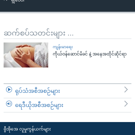
မျှဝေပါ
အ
သုတပဒေသာ အင်္ဂလိပ်စာ
ညွန်း
Learning English
စာမျက်နှာ
သို့
ဗွီအိုအေ လူမှုကွန်ယက်များ
ဆက်စပ်သတင်းများ ...
ကျော်
ကြည့်
ကျန်းမာရေး
ရန်
ကိုယ်ဝန်ဆောင်မိခင် နဲ့ အနေအထိုင်ဆိုင်ရာ
ဘာသာစကားများ
ရှာဖွေ
ရန်
နေရာ
သို့
ရုပ်သံအစီအစဉ်များ
ကျော်
ရန်
ရေဒီယိုအစီအစဉ်များ
ဗွီအိုအေ လူမှုကွန်ယက်များ