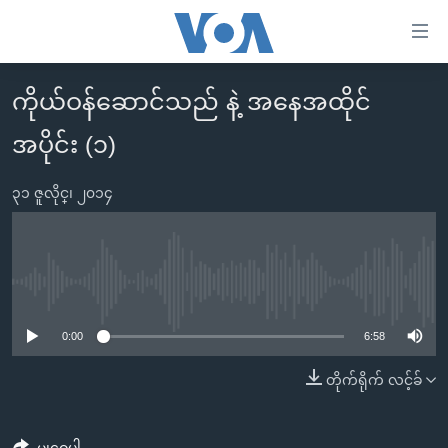
သုံး
ရ
လွယ်ကူ
ကိုယ်ဝန်ဆောင်သည် နဲ့ အနေအထိုင်
မူလစာမျက်နှာ
စေ
အပိုင်း (၁)
မြန်မာ
သည့်
ကမ္ဘာ့သတင်းများ
Link
၃၁ ဇူလိုင္၊ ၂၀၁၄
ဗွီဒီယို
နိုင်ငံတကာ
များ
သတင်းလွတ်လပ်ခွင့်
အမေရိကန်
ပင်မ
ရပ်ဝန်းတခု လမ်းတခု အလွန်
တရုတ်
အကြောင်းအရာ
No media source currently available
သို့
အင်္ဂလိပ်စာလေ့လာမယ်
အစ္စရေး-ပါလက်စတိုင်း
0:00
6:58
ကျော်
အပတ်စဉ်ကဏ္ဍများ
အမေရိကန်သုံးအီဒီယံ
ကြည့်
တိုက်ရိုက် လင့်ခ်
ရေဒီယိုနှင့်ရုပ်သံ အချက်အလက်များ
မကြေးမုံရဲ့ အင်္ဂလိပ်စာ
ရေဒီယို
ရန်
ပင်မ
ရေဒီယို/တီဗွီအစီအစဉ်
ရုပ်ရှင်ထဲက အင်္ဂလိပ်စာ
တီဗွီ