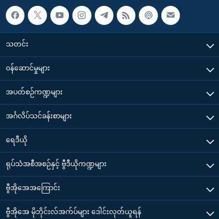
သတင်း
၀န်ဆောင်မှုများ
အပတ်စဉ်ကဏ္ဍများ
အင်္ဂလိပ်သင်ခန်းစာများ
ရေဒီယို
ရုပ်သံအစီအစဉ်နှင့် ဗွီဒီယိုကဏ္ဍများ
ဗွီအိုအေအကြောင်း
ဗွီအိုအေ မိုဘိုင်းလ်အက်ပ်များ ဒေါင်းလုတ်ယူရန်