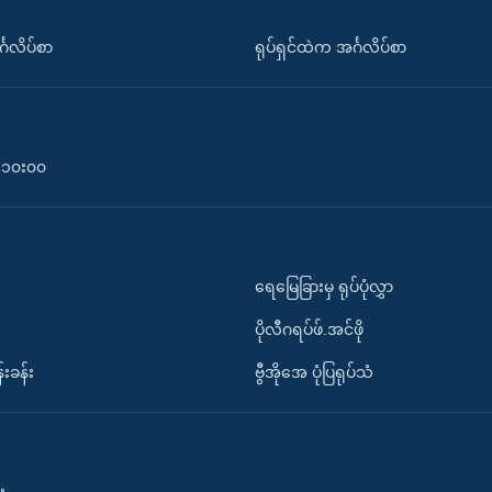
်္ဂလိပ်စာ
ရုပ်ရှင်ထဲက အင်္ဂလိပ်စာ
၀-၁၀း၀၀
ရေမြေခြားမှ ရုပ်ပုံလွှာ
ပိုလီဂရပ်ဖ်.အင်ဖို
်းခန်း
ဗွီအိုအေ ပုံပြရုပ်သံ