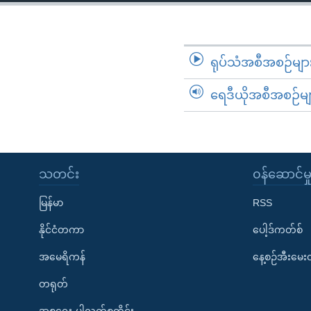
သုတပဒေသာ အင်္ဂလိပ်စာ
အ
ညွန်း
စာမျက်နှာ
သို့
ရုပ်သံအစီအစဉ်မျာ
ကျော်
ရေဒီယိုအစီအစဉ်မျ
ကြည့်
ရန်
ရှာဖွေ
ရန်
နေရာ
သတင်း
၀န်ဆောင်မှ
သို့
မြန်မာ
RSS
ကျော်
ရန်
နိုင်ငံတကာ
ပေါ့ဒ်ကတ်စ်
အမေရိကန်
နေ့စဉ်အီးမေ
တရုတ်