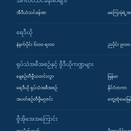
အင်္ဂလိပ်သင်ခန်းစာများ
အီဒီယံသင်ခန်းစာ
မကြေးမုံရဲ့အင
ရေဒီယို
နံနက်ပိုင်း ၆း၀၀-ရး၀၀
ညပိုင်း ၉း၀
ရုပ်သံအစီအစဉ်နှင့် ဗွီဒီယိုကဏ္ဍများ
နေ့စဉ်တီဗွီသတင်းလွှာ
မြန်မာ
ရေဒီယို ရုပ်သံအစီအစဉ်
နိုင်ငံတကာ
အပတ်စဉ်တီဗွီမဂ္ဂဇင်း
တွေ့ဆုံမေးမြန
ဗွီအိုအေအကြောင်း