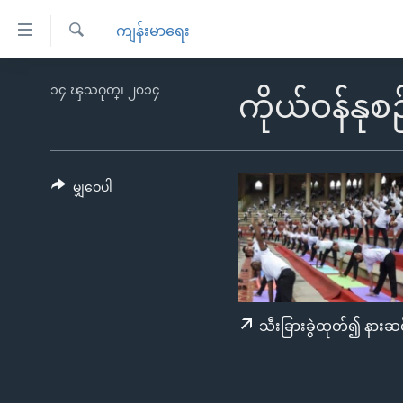
သုံး
ကျန်းမာရေး
ရ
ရှာဖွေ
လွယ်ကူ
မူလစာမျက်နှာ
၁၄ ၾသဂုတ္၊ ၂၀၁၄
ရ
ကိုယ်ဝန်နု
စေ
မြန်မာ
လာ
သည့်
ဒ်
ကမ္ဘာ့သတင်းများ
Link
ဗွီဒီယို
နိုင်ငံတကာ
မျှဝေပါ
များ
သတင်းလွတ်လပ်ခွင့်
အမေရိကန်
ပင်မ
ရပ်ဝန်းတခု လမ်းတခု အလွန်
တရုတ်
အကြောင်းအရာ
အင်္ဂလိပ်စာလေ့လာမယ်
အစ္စရေး-ပါလက်စတိုင်း
သို့
အပတ်စဉ်ကဏ္ဍများ
အမေရိကန်သုံးအီဒီယံ
ကျော်
သီးခြားခွဲထုတ်၍ နားဆင
ကြည့်
ရေဒီယိုနှင့်ရုပ်သံ အချက်အလက်များ
မကြေးမုံရဲ့ အင်္ဂလိပ်စာ
ရေဒီယို
ရန်
ရေဒီယို/တီဗွီအစီအစဉ်
ရုပ်ရှင်ထဲက အင်္ဂလိပ်စာ
တီဗွီ
ပင်မ