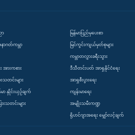
ပညာ
မြန်မာပြည်မှပေးစာ
အနာဂတ်ကမ္ဘာ
မြင်ကွင်းကျယ်မှတ်စုများ
ကမ္ဘာတလွှားခရီးသွား
း အားကစား
ဒီသီတင်းပတ် အာရှနိုင်ငံရေး
ားသတင်းများ
အာရှစီးပွားရေး
်မာ နှိုင်းယှဉ်ချက်
ကျန်းမာရေး
ပြားသတင်းများ
အမျိုးသမီးကဏ္ဍ
ရိုဟင်ဂျာအရေး မျှော်လင့်ချက်