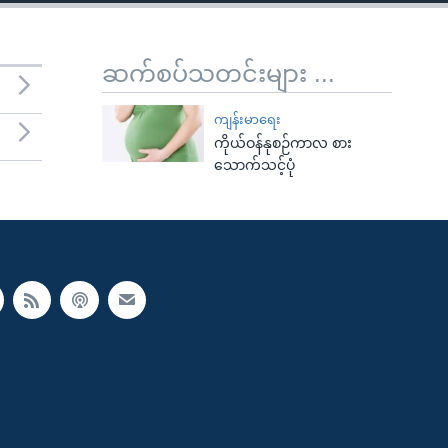
ဆက်စပ်သတင်းများ ...
ကျန်းမာရေး
ကိုယ်ဝန်နုစဉ်ကာလ စား
သောက်သင့်ပုံ