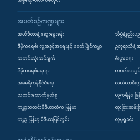
အစ္စရေး-ပါလက်စတိုင်း
အပတ်စဉ်ကဏ္ဍများ
အယ်ဒီတာနဲ့ ဆွေးနွေးခန်း
သိပ္ပံနဲ့နည်း
ဒီမိုကရေစီ၊ လူ့အခွင့်အရေးနှင့် ခေတ်ပြိုင်ကမ္ဘာ
ဥတုရာသီနဲ့ 
သတင်းသုံးသပ်ချက်
စီးပွားရေး
ဒီမိုကရေစီရေးရာ
တပတ်အတွင်
အမေရိကန်နိုင်ငံရေး
လယ်ယာစီးပွ
သတင်းထောက်မှတ်စု
ယူကရိန်း၊ မြန
ကမ္ဘာ့သတင်းမီဒီယာထဲက မြန်မာ
ထူးခြားဆန်း
ကမ္ဘာ့ မြန်မာ့ မီဒီယာမြင်ကွင်း
လူမှုရှုခင်း