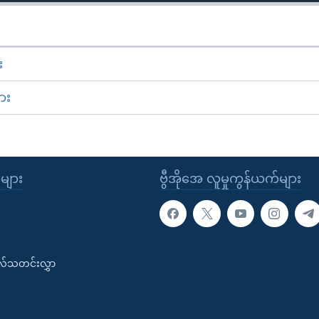
း
ား
ုများ
ဗွီအိုအေ လူမှုကွန်ယက်များ
းလ်သတင်းလွှာ