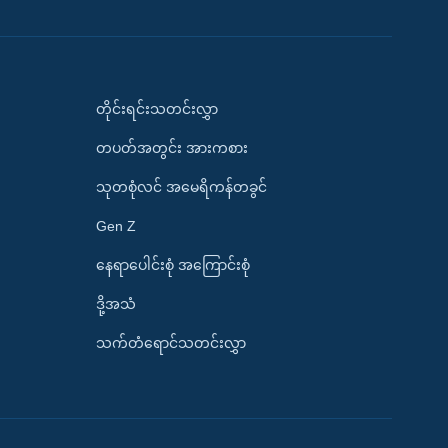
တိုင်းရင်းသတင်းလွှာ
တပတ်အတွင်း အားကစား
သုတစုံလင် အမေရိကန်တခွင်
Gen Z
နေရာပေါင်းစုံ အကြောင်းစုံ
ဒို့အသံ
သက်တံရောင်သတင်းလွှာ