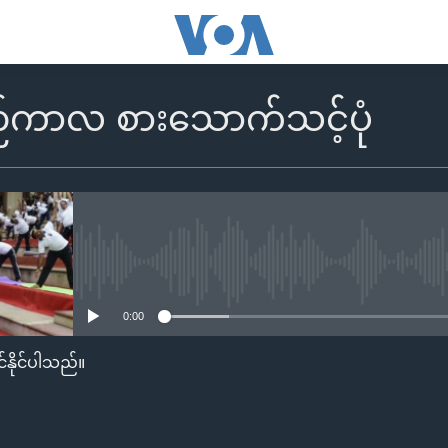
စဉ်ကာလ စားသောက်သင့်ပုံ
No media source currently availa
0:00
်နိုင်ပါသည်။