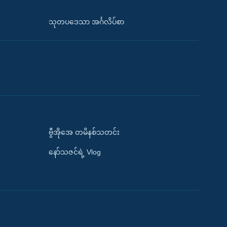
သုတပဒေသာ အင်္ဂလိပ်စာ
ဗွီအိုအေ တမိနစ်သတင်း
နော်သဇင်ရဲ့ Vlog