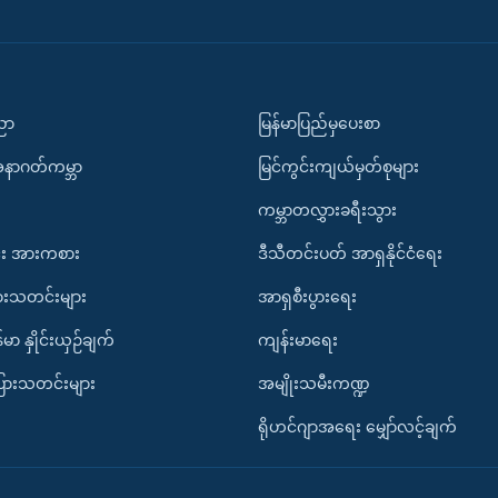
ပညာ
မြန်မာပြည်မှပေးစာ
အနာဂတ်ကမ္ဘာ
မြင်ကွင်းကျယ်မှတ်စုများ
ကမ္ဘာတလွှားခရီးသွား
း အားကစား
ဒီသီတင်းပတ် အာရှနိုင်ငံရေး
ားသတင်းများ
အာရှစီးပွားရေး
်မာ နှိုင်းယှဉ်ချက်
ကျန်းမာရေး
ပြားသတင်းများ
အမျိုးသမီးကဏ္ဍ
ရိုဟင်ဂျာအရေး မျှော်လင့်ချက်