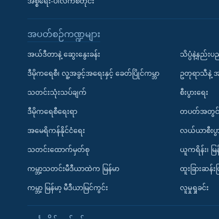
အစ္စရေး-ပါလက်စတိုင်း
အပတ်စဉ်ကဏ္ဍများ
အယ်ဒီတာနဲ့ ဆွေးနွေးခန်း
သိပ္ပံနဲ့နည်း
ဒီမိုကရေစီ၊ လူ့အခွင့်အရေးနှင့် ခေတ်ပြိုင်ကမ္ဘာ
ဥတုရာသီနဲ့ 
သတင်းသုံးသပ်ချက်
စီးပွားရေး
ဒီမိုကရေစီရေးရာ
တပတ်အတွင်
အမေရိကန်နိုင်ငံရေး
လယ်ယာစီးပွ
သတင်းထောက်မှတ်စု
ယူကရိန်း၊ မြန
ကမ္ဘာ့သတင်းမီဒီယာထဲက မြန်မာ
ထူးခြားဆန်း
ကမ္ဘာ့ မြန်မာ့ မီဒီယာမြင်ကွင်း
လူမှုရှုခင်း