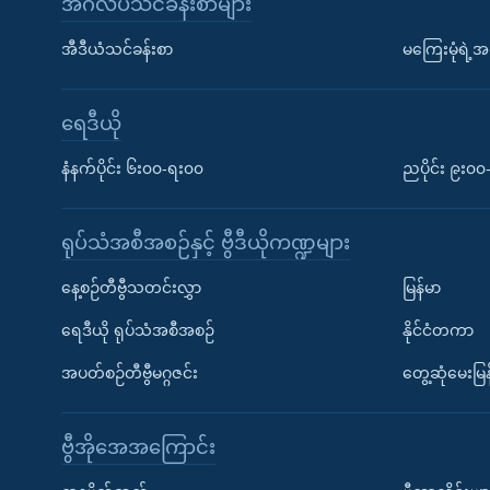
အင်္ဂလိပ်သင်ခန်းစာများ
အီဒီယံသင်ခန်းစာ
မကြေးမုံရဲ့အင
ရေဒီယို
နံနက်ပိုင်း ၆း၀၀-ရး၀၀
ညပိုင်း ၉း၀
ရုပ်သံအစီအစဉ်နှင့် ဗွီဒီယိုကဏ္ဍများ
နေ့စဉ်တီဗွီသတင်းလွှာ
မြန်မာ
ရေဒီယို ရုပ်သံအစီအစဉ်
နိုင်ငံတကာ
အပတ်စဉ်တီဗွီမဂ္ဂဇင်း
တွေ့ဆုံမေးမြန
ဗွီအိုအေအကြောင်း