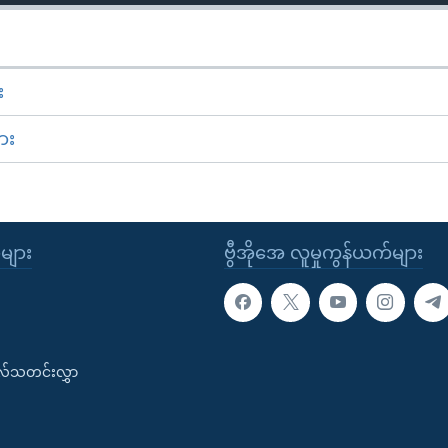
း
ား
ုများ
ဗွီအိုအေ လူမှုကွန်ယက်များ
းလ်သတင်းလွှာ