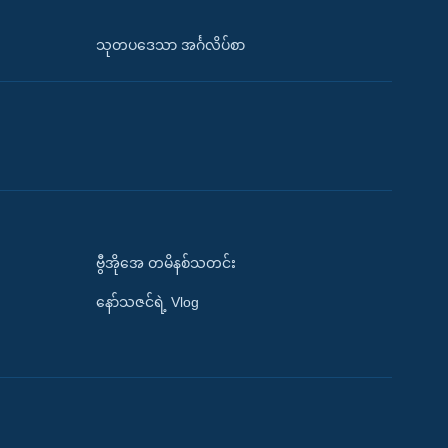
သုတပဒေသာ အင်္ဂလိပ်စာ
ဗွီအိုအေ တမိနစ်သတင်း
နော်သဇင်ရဲ့ Vlog