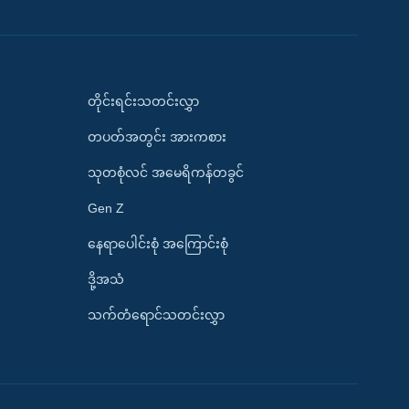
တိုင်းရင်းသတင်းလွှာ
တပတ်အတွင်း အားကစား
သုတစုံလင် အမေရိကန်တခွင်
Gen Z
နေရာပေါင်းစုံ အကြောင်းစုံ
ဒို့အသံ
သက်တံရောင်သတင်းလွှာ