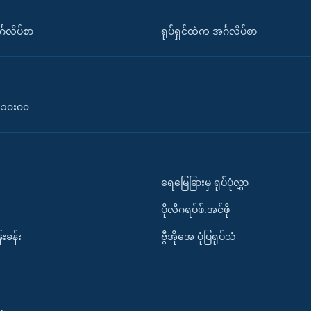
်္ဂလိပ်စာ
ရုပ်ရှင်ထဲက အင်္ဂလိပ်စာ
၀-၁၀း၀၀
ရေမြေခြားမှ ရုပ်ပုံလွှာ
ပိုလီဂရပ်ဖ်.အင်ဖို
်းခန်း
ဗွီအိုအေ ပုံပြရုပ်သံ