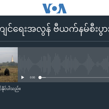
ျင်ရေးအလွန် ဗီယက်နမ်စီးပွာ
No media source currently availa
0:00
်နိုင်ပါသည်။