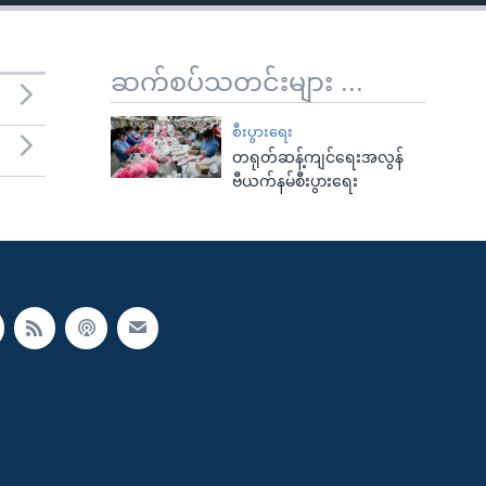
ဆက်စပ်သတင်းများ ...
စီးပွားရေး
တရုတ်ဆန့်ကျင်ရေးအလွန်
ဗီယက်နမ်စီးပွားရေး