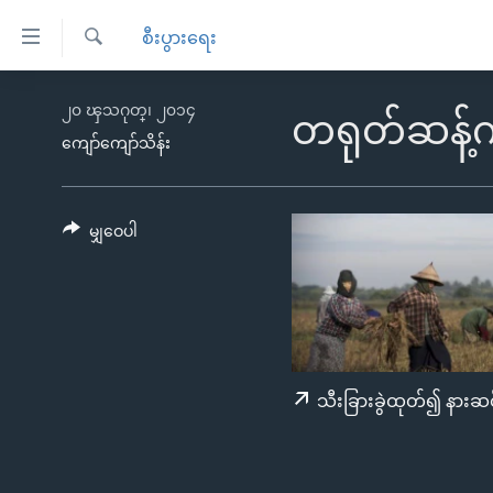
သုံး
စီးပွားရေး
ရ
ရှာဖွေ
လွယ်ကူ
မူလစာမျက်နှာ
၂၀ ၾသဂုတ္၊ ၂၀၁၄
ရ
တရုတ်ဆန့်က
စေ
မြန်မာ
လာ
ကျော်ကျော်သိန်း
သည့်
ဒ်
ကမ္ဘာ့သတင်းများ
Link
ဗွီဒီယို
နိုင်ငံတကာ
မျှဝေပါ
များ
သတင်းလွတ်လပ်ခွင့်
အမေရိကန်
ပင်မ
ရပ်ဝန်းတခု လမ်းတခု အလွန်
တရုတ်
အကြောင်းအရာ
အင်္ဂလိပ်စာလေ့လာမယ်
အစ္စရေး-ပါလက်စတိုင်း
သို့
အပတ်စဉ်ကဏ္ဍများ
အမေရိကန်သုံးအီဒီယံ
ကျော်
သီးခြားခွဲထုတ်၍ နားဆင
ကြည့်
ရေဒီယိုနှင့်ရုပ်သံ အချက်အလက်များ
မကြေးမုံရဲ့ အင်္ဂလိပ်စာ
ရေဒီယို
ရန်
ရေဒီယို/တီဗွီအစီအစဉ်
ရုပ်ရှင်ထဲက အင်္ဂလိပ်စာ
တီဗွီ
ပင်မ