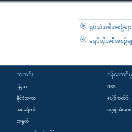
သုတပဒေသာ အင်္ဂလိပ်စာ
အ
ညွန်း
စာမျက်နှာ
သို့
ရုပ်သံအစီအစဉ်မျာ
ကျော်
ရေဒီယိုအစီအစဉ်မျ
ကြည့်
ရန်
ရှာဖွေ
ရန်
နေရာ
သတင်း
၀န်ဆောင်မှ
သို့
မြန်မာ
RSS
ကျော်
ရန်
နိုင်ငံတကာ
ပေါ့ဒ်ကတ်စ်
အမေရိကန်
နေ့စဉ်အီးမေ
တရုတ်