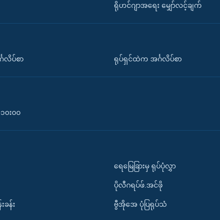
ရိုဟင်ဂျာအရေး မျှော်လင့်ချက်
်္ဂလိပ်စာ
ရုပ်ရှင်ထဲက အင်္ဂလိပ်စာ
၀-၁၀း၀၀
ရေမြေခြားမှ ရုပ်ပုံလွှာ
ပိုလီဂရပ်ဖ်.အင်ဖို
်းခန်း
ဗွီအိုအေ ပုံပြရုပ်သံ