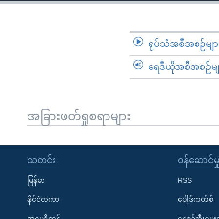
သုတပဒေသာ အင်္ဂလိပ်စာ
အ
ညွန်း
စာမျက်နှာ
သို့
ရုပ်သံအစီအစဉ်မျာ
ကျော်
ရေဒီယိုအစီအစဉ်မျ
ကြည့်
ရန်
ရှာဖွေ
ရန်
အခြားဖတ်ရှုစရာများ
နေရာ
သို့
ကျော်
သတင်း
၀န်ဆောင်မှ
ရန်
မြန်မာ
RSS
နိုင်ငံတကာ
ပေါ့ဒ်ကတ်စ်
အမေရိကန်
နေ့စဉ်အီးမေ