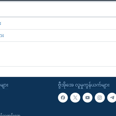
း
ား
ုများ
ဗွီအိုအေ လူမှုကွန်ယက်များ
းလ်သတင်းလွှာ