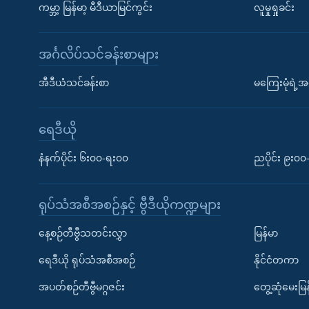
ကမ္ဘာ့ မြန်မာ့ မီဒီယာမြင်ကွင်း
လူမှုရှုခင်း
အင်္ဂလိပ်သင်ခန်းစာများ
အီဒီယံသင်ခန်းစာ
မကြေးမုံရဲ့အင
ရေဒီယို
နံနက်ပိုင်း ၆း၀၀-ရး၀၀
ညပိုင်း ၉း၀
ရုပ်သံအစီအစဉ်နှင့် ဗွီဒီယိုကဏ္ဍများ
နေ့စဉ်တီဗွီသတင်းလွှာ
မြန်မာ
ရေဒီယို ရုပ်သံအစီအစဉ်
နိုင်ငံတကာ
အပတ်စဉ်တီဗွီမဂ္ဂဇင်း
တွေ့ဆုံမေးမြန