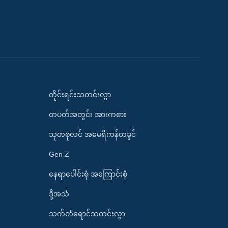
တိုင်းရင်းသတင်းလွှာ
တပတ်အတွင်း အားကစား
သုတစုံလင် အမေရိကန်တခွင်
Gen Z
နေရာပေါင်းစုံ အကြောင်းစုံ
ဒို့အသံ
သက်တံရောင်သတင်းလွှာ