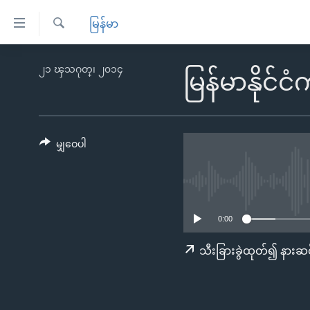
သုံး
မြန်မာ
ရ
ရှာဖွေ
လွယ်ကူ
မူလစာမျက်နှာ
၂၁ ၾသဂုတ္၊ ၂၀၁၄
ရ
မြန်မာနိုင
စေ
မြန်မာ
လာ
သည့်
ဒ်
ကမ္ဘာ့သတင်းများ
Link
ဗွီဒီယို
နိုင်ငံတကာ
မျှဝေပါ
များ
သတင်းလွတ်လပ်ခွင့်
အမေရိကန်
ပင်မ
ရပ်ဝန်းတခု လမ်းတခု အလွန်
တရုတ်
အကြောင်းအရာ
အင်္ဂလိပ်စာလေ့လာမယ်
အစ္စရေး-ပါလက်စတိုင်း
သို့
0:00
အပတ်စဉ်ကဏ္ဍများ
အမေရိကန်သုံးအီဒီယံ
ကျော်
သီးခြားခွဲထုတ်၍ နားဆင
ကြည့်
ရေဒီယိုနှင့်ရုပ်သံ အချက်အလက်များ
မကြေးမုံရဲ့ အင်္ဂလိပ်စာ
ရေဒီယို
ရန်
ရေဒီယို/တီဗွီအစီအစဉ်
ရုပ်ရှင်ထဲက အင်္ဂလိပ်စာ
တီဗွီ
ပင်မ