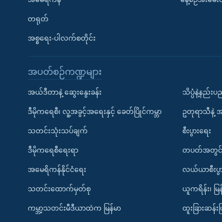
တရုတ်
အစ္စရေး-ပါလက်စတိုင်း
အပတ်စဉ်ကဏ္ဍများ
အယ်ဒီတာနဲ့ ဆွေးနွေးခန်း
သိပ္ပံနဲ့နည်း
ဒီမိုကရေစီ၊ လူ့အခွင့်အရေးနှင့် ခေတ်ပြိုင်ကမ္ဘာ
ဥတုရာသီနဲ့ 
သတင်းသုံးသပ်ချက်
စီးပွားရေး
ဒီမိုကရေစီရေးရာ
တပတ်အတွင်
အမေရိကန်နိုင်ငံရေး
လယ်ယာစီးပွ
သတင်းထောက်မှတ်စု
ယူကရိန်း၊ မြန
ကမ္ဘာ့သတင်းမီဒီယာထဲက မြန်မာ
ထူးခြားဆန်း