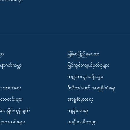
ပညာ
မြန်မာပြည်မှပေးစာ
အနာဂတ်ကမ္ဘာ
မြင်ကွင်းကျယ်မှတ်စုများ
ကမ္ဘာတလွှားခရီးသွား
း အားကစား
ဒီသီတင်းပတ် အာရှနိုင်ငံရေး
ားသတင်းများ
အာရှစီးပွားရေး
်မာ နှိုင်းယှဉ်ချက်
ကျန်းမာရေး
ပြားသတင်းများ
အမျိုးသမီးကဏ္ဍ