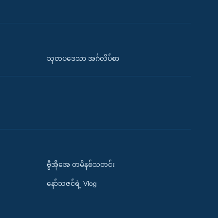
သုတပဒေသာ အင်္ဂလိပ်စာ
ဗွီအိုအေ တမိနစ်သတင်း
နော်သဇင်ရဲ့ Vlog