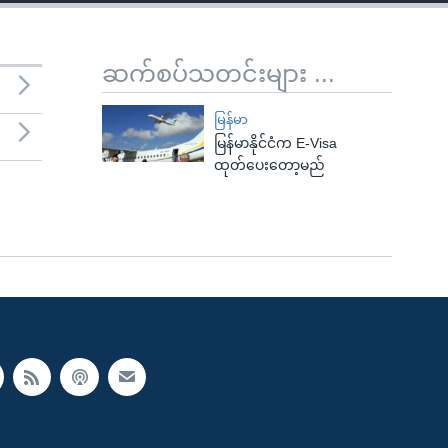
ဆက်စပ်သတင်းများ ...
မြန်မာ
မြန်မာနိုင်ငံက E-Visa
ထုတ်ပေးတော့မည်