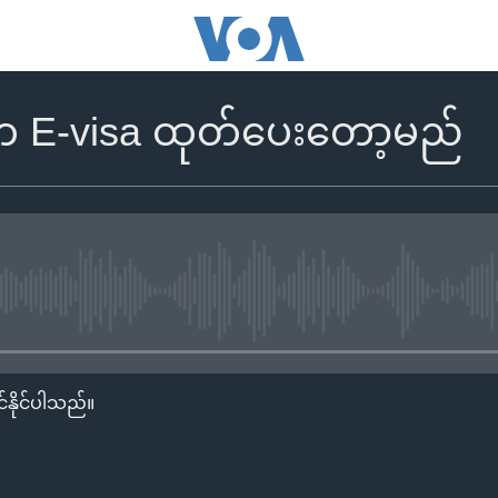
်ငံက E-visa ထုတ်ပေးတော့မည်
No media source currently availa
်နိုင်ပါသည်။