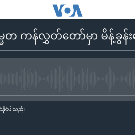
မတ ကန်လွှတ်တော်မှာ မိန့်ခွန်း
No media source currently availa
်နိုင်ပါသည်။