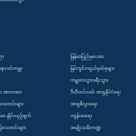
ပညာ
မြန်မာပြည်မှပေးစာ
အနာဂတ်ကမ္ဘာ
မြင်ကွင်းကျယ်မှတ်စုများ
ကမ္ဘာတလွှားခရီးသွား
း အားကစား
ဒီသီတင်းပတ် အာရှနိုင်ငံရေး
ားသတင်းများ
အာရှစီးပွားရေး
်မာ နှိုင်းယှဉ်ချက်
ကျန်းမာရေး
ပြားသတင်းများ
အမျိုးသမီးကဏ္ဍ