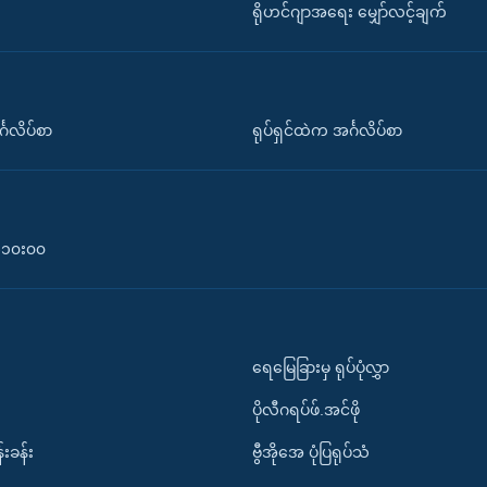
ရိုဟင်ဂျာအရေး မျှော်လင့်ချက်
်္ဂလိပ်စာ
ရုပ်ရှင်ထဲက အင်္ဂလိပ်စာ
၀-၁၀း၀၀
ရေမြေခြားမှ ရုပ်ပုံလွှာ
ပိုလီဂရပ်ဖ်.အင်ဖို
်းခန်း
ဗွီအိုအေ ပုံပြရုပ်သံ