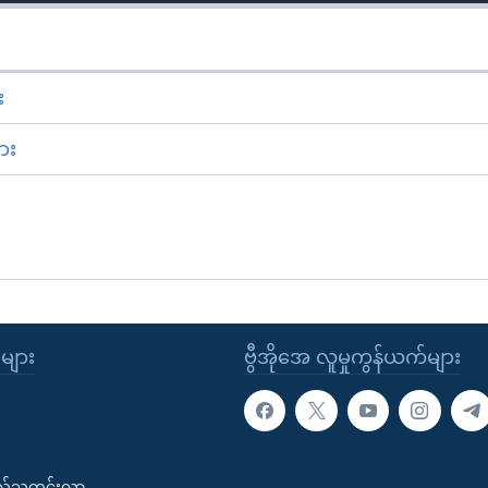
း
ား
ုများ
ဗွီအိုအေ လူမှုကွန်ယက်များ
းလ်သတင်းလွှာ