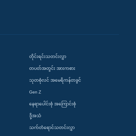
တိုင်းရင်းသတင်းလွှာ
တပတ်အတွင်း အားကစား
သုတစုံလင် အမေရိကန်တခွင်
Gen Z
နေရာပေါင်းစုံ အကြောင်းစုံ
ဒို့အသံ
သက်တံရောင်သတင်းလွှာ