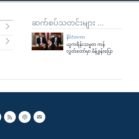
ဆက်စပ်သတင်းများ ...
နိုင်ငံတကာ
ယူကရိန်းသမ္မတ ကန်
လွှတ်တော်မှာ မိန့်ခွန်းပြော