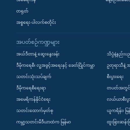
တရုတ်
အစ္စရေး-ပါလက်စတိုင်း
အပတ်စဉ်ကဏ္ဍများ
အယ်ဒီတာနဲ့ ဆွေးနွေးခန်း
သိပ္ပံနဲ့နည်း
ဒီမိုကရေစီ၊ လူ့အခွင့်အရေးနှင့် ခေတ်ပြိုင်ကမ္ဘာ
ဥတုရာသီနဲ့ 
သတင်းသုံးသပ်ချက်
စီးပွားရေး
ဒီမိုကရေစီရေးရာ
တပတ်အတွင်
အမေရိကန်နိုင်ငံရေး
လယ်ယာစီးပွ
သတင်းထောက်မှတ်စု
ယူကရိန်း၊ မြန
ကမ္ဘာ့သတင်းမီဒီယာထဲက မြန်မာ
ထူးခြားဆန်း