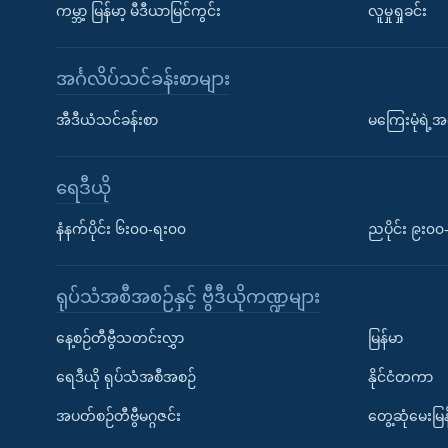
ကမ္ဘာ့ မြန်မာ့ မီဒီယာမြင်ကွင်း
လူမှုရှုခင်း
အင်္ဂလိပ်သင်ခန်းစာများ
အီဒီယံသင်ခန်းစာ
မကြေးမုံရဲ့အင
ရေဒီယို
နံနက်ပိုင်း ၆း၀၀-ရး၀၀
ညပိုင်း ၉း၀
ရုပ်သံအစီအစဉ်နှင့် ဗွီဒီယိုကဏ္ဍများ
နေ့စဉ်တီဗွီသတင်းလွှာ
မြန်မာ
ရေဒီယို ရုပ်သံအစီအစဉ်
နိုင်ငံတကာ
အပတ်စဉ်တီဗွီမဂ္ဂဇင်း
တွေ့ဆုံမေးမြန