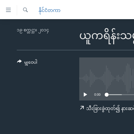
သုံး
နိုင်ငံတကာ
ရ
ရှာဖွေ
လွယ်ကူ
မူလစာမျက်နှာ
၁၉ စက္တင္ဘာ၊ ၂၀၁၄
ရ
ယူကရိန်းသမ္
စေ
မြန်မာ
လာ
သည့်
ဒ်
ကမ္ဘာ့သတင်းများ
Link
ဗွီဒီယို
နိုင်ငံတကာ
မျှဝေပါ
များ
သတင်းလွတ်လပ်ခွင့်
အမေရိကန်
ပင်မ
ရပ်ဝန်းတခု လမ်းတခု အလွန်
တရုတ်
အကြောင်းအရာ
အင်္ဂလိပ်စာလေ့လာမယ်
အစ္စရေး-ပါလက်စတိုင်း
သို့
0:00
အပတ်စဉ်ကဏ္ဍများ
အမေရိကန်သုံးအီဒီယံ
ကျော်
သီးခြားခွဲထုတ်၍ နားဆင
ကြည့်
ရေဒီယိုနှင့်ရုပ်သံ အချက်အလက်များ
မကြေးမုံရဲ့ အင်္ဂလိပ်စာ
ရေဒီယို
ရန်
ရေဒီယို/တီဗွီအစီအစဉ်
ရုပ်ရှင်ထဲက အင်္ဂလိပ်စာ
တီဗွီ
ပင်မ