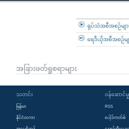
သုတပဒေသာ အင်္ဂလိပ်စာ
အ
ညွန်း
စာမျက်နှာ
သို့
ရုပ်သံအစီအစဉ်မျာ
ကျော်
ရေဒီယိုအစီအစဉ်မျ
ကြည့်
ရန်
ရှာဖွေ
ရန်
အခြားဖတ်ရှုစရာများ
နေရာ
သို့
ကျော်
သတင်း
၀န်ဆောင်မှ
ရန်
မြန်မာ
RSS
နိုင်ငံတကာ
ပေါ့ဒ်ကတ်စ်
အမေရိကန်
နေ့စဉ်အီးမေ