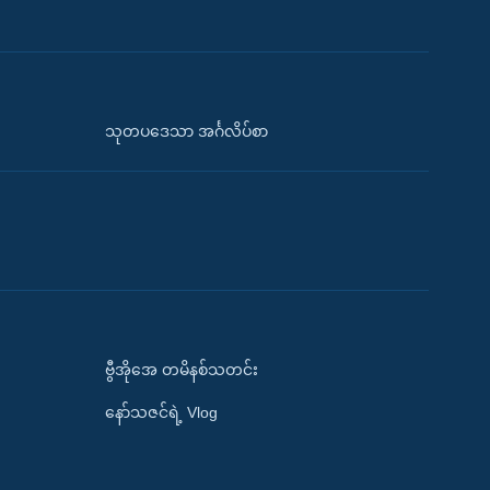
သုတပဒေသာ အင်္ဂလိပ်စာ
ဗွီအိုအေ တမိနစ်သတင်း
နော်သဇင်ရဲ့ Vlog