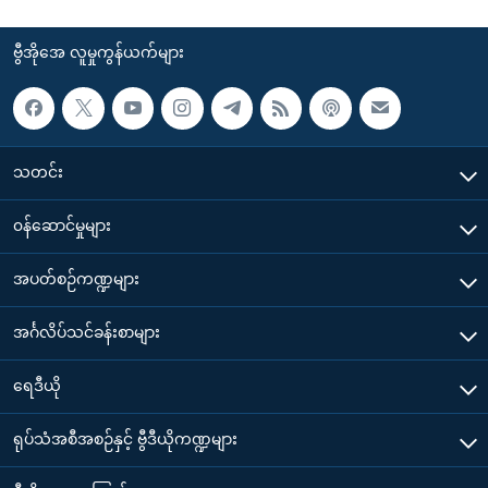
ဗွီအိုအေ လူမှုကွန်ယက်များ
သတင်း
၀န်ဆောင်မှုများ
အပတ်စဉ်ကဏ္ဍများ
အင်္ဂလိပ်သင်ခန်းစာများ
ရေဒီယို
ရုပ်သံအစီအစဉ်နှင့် ဗွီဒီယိုကဏ္ဍများ