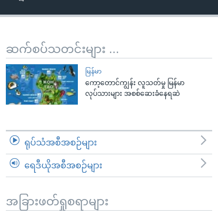
အ
သုတပဒေသာ အင်္ဂလိပ်စာ
ညွန်း
Learning English
စာမျက်နှာ
သို့
ဗွီအိုအေ လူမှုကွန်ယက်များ
ဆက်စပ်သတင်းများ ...
ကျော်
ကြည့်
မြန်မာ
ရန်
ကော့တောင်ကျွန်း လူသတ်မှု မြန်မာ
ဘာသာစကားများ
လုပ်သားများ အစစ်ဆေးခံနေရဆဲ
ရှာဖွေ
ရန်
နေရာ
သို့
ရုပ်သံအစီအစဉ်များ
ကျော်
ရန်
ရေဒီယိုအစီအစဉ်များ
အခြားဖတ်ရှုစရာများ