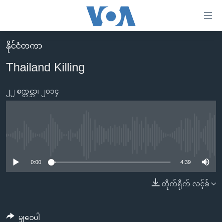
သုံး
ရ
လွယ်ကူ
နိုင်ငံတကာ
မူလစာမျက်နှာ
စေ
Thailand Killing
မြန်မာ
သည့်
ကမ္ဘာ့သတင်းများ
၂၂ စက္တင္ဘာ၊ ၂၀၁၄
Link
ဗွီဒီယို
နိုင်ငံတကာ
များ
သတင်းလွတ်လပ်ခွင့်
အမေရိကန်
ပင်မ
ရပ်ဝန်းတခု လမ်းတခု အလွန်
တရုတ်
No media source currently available
အကြောင်းအရာ
သို့
အင်္ဂလိပ်စာလေ့လာမယ်
အစ္စရေး-ပါလက်စတိုင်း
0:00
4:39
ကျော်
အပတ်စဉ်ကဏ္ဍများ
အမေရိကန်သုံးအီဒီယံ
တိုက်ရိုက် လင့်ခ်
ကြည့်
ရေဒီယိုနှင့်ရုပ်သံ အချက်အလက်များ
မကြေးမုံရဲ့ အင်္ဂလိပ်စာ
ရေဒီယို
ရန်
ပင်မ
ရေဒီယို/တီဗွီအစီအစဉ်
ရုပ်ရှင်ထဲက အင်္ဂလိပ်စာ
တီဗွီ
မျှဝေပါ