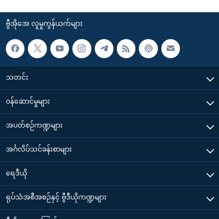
ဗွီအိုအေ လူမှုကွန်ယက်များ
သတင်း
၀န်ဆောင်မှုများ
အပတ်စဉ်ကဏ္ဍများ
အင်္ဂလိပ်သင်ခန်းစာများ
ရေဒီယို
ရုပ်သံအစီအစဉ်နှင့် ဗွီဒီယိုကဏ္ဍများ