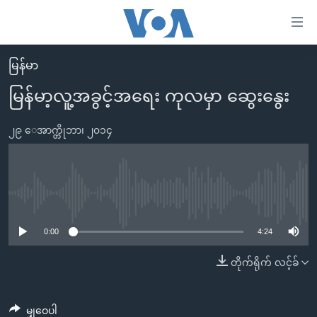
သုံး
ရ
လွယ်ကူ
မြန်မာ
မူလစာမျက်နှာ
စေ
မြန်မာ့လူ့အခွင့်အရေး ကုလမှာ ဆွေးနွေး
မြန်မာ
သည့်
ကမ္ဘာ့သတင်းများ
၂၉ ေအာက္တိုဘာ၊ ၂၀၁၄
Link
ဗွီဒီယို
နိုင်ငံတကာ
များ
သတင်းလွတ်လပ်ခွင့်
အမေရိကန်
ပင်မ
ရပ်ဝန်းတခု လမ်းတခု အလွန်
တရုတ်
No media source currently available
အကြောင်းအရာ
သို့
အင်္ဂလိပ်စာလေ့လာမယ်
အစ္စရေး-ပါလက်စတိုင်း
0:00
4:24
ကျော်
အပတ်စဉ်ကဏ္ဍများ
အမေရိကန်သုံးအီဒီယံ
တိုက်ရိုက် လင့်ခ်
ကြည့်
ရေဒီယိုနှင့်ရုပ်သံ အချက်အလက်များ
မကြေးမုံရဲ့ အင်္ဂလိပ်စာ
ရေဒီယို
ရန်
ပင်မ
ရေဒီယို/တီဗွီအစီအစဉ်
ရုပ်ရှင်ထဲက အင်္ဂလိပ်စာ
တီဗွီ
မျှဝေပါ