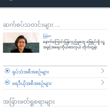
အ
သုတပဒေသာ အင်္ဂလိပ်စာ
ညွန်း
Learning English
စာမျက်နှာ
သို့
ဗွီအိုအေ လူမှုကွန်ယက်များ
ဆက်စပ်သတင်းများ ...
ကျော်
ကြည့်
မြန်မာ
ရန်
နောက်ကြောင်းပြန်လှည့်မှုတွေ ဖြေရှင်းဖို့ လူ့
ဘာသာစကားများ
အခွင့်အရေးကိုယ်စားလှယ် တိုက်တွန်း
ရှာဖွေ
ရန်
နေရာ
သို့
ရုပ်သံအစီအစဉ်များ
ကျော်
ရန်
ရေဒီယိုအစီအစဉ်များ
အခြားဖတ်ရှုစရာများ