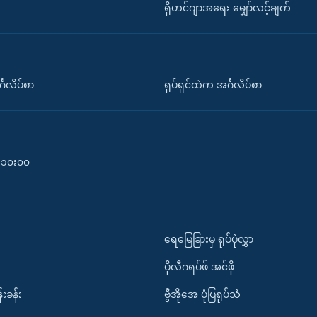
ရိုဟင်ဂျာအရေး မျှော်လင့်ချက်
်္ဂလိပ်စာ
ရုပ်ရှင်ထဲက အင်္ဂလိပ်စာ
၀-၁၀း၀၀
ရေမြေခြားမှ ရုပ်ပုံလွှာ
ပိုလီဂရပ်ဖ်.အင်ဖို
်းခန်း
ဗွီအိုအေ ပုံပြရုပ်သံ