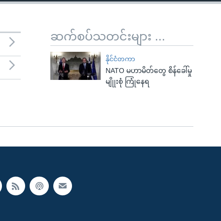
ဆက်စပ်သတင်းများ ...
နိုင်ငံတကာ
NATO မဟာမိတ်တွေ စိန်ခေါ်မှု
မျိုုးစုံ ကြုံနေရ