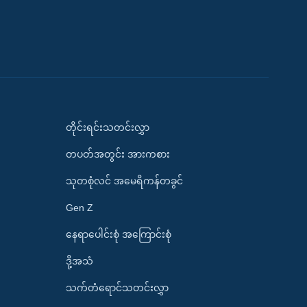
တိုင်းရင်းသတင်းလွှာ
တပတ်အတွင်း အားကစား
သုတစုံလင် အမေရိကန်တခွင်
Gen Z
နေရာပေါင်းစုံ အကြောင်းစုံ
ဒို့အသံ
သက်တံရောင်သတင်းလွှာ