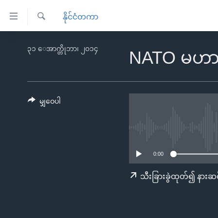
သုံး
နိုင်ငံတကာ
ရ
ရှာဖွေ
လွယ်ကူ
မူလစာမျက်နှာ
၃၁ ေအာက္တိုဘာ၊ ၂၀၁၄
ရ
NATO မဟာမိတ်
စေ
မြန်မာ
လာ
သည့်
ဒ်
ကမ္ဘာ့သတင်းများ
Link
ဗွီဒီယို
နိုင်ငံတကာ
မျှဝေပါ
များ
သတင်းလွတ်လပ်ခွင့်
အမေရိကန်
ပင်မ
ရပ်ဝန်းတခု လမ်းတခု အလွန်
တရုတ်
အကြောင်းအရာ
အင်္ဂလိပ်စာလေ့လာမယ်
အစ္စရေး-ပါလက်စတိုင်း
သို့
0:00
အပတ်စဉ်ကဏ္ဍများ
အမေရိကန်သုံးအီဒီယံ
ကျော်
သီးခြားခွဲထုတ်၍ နားဆင
ကြည့်
ရေဒီယိုနှင့်ရုပ်သံ အချက်အလက်များ
မကြေးမုံရဲ့ အင်္ဂလိပ်စာ
ရေဒီယို
ရန်
ရေဒီယို/တီဗွီအစီအစဉ်
ရုပ်ရှင်ထဲက အင်္ဂလိပ်စာ
တီဗွီ
ပင်မ