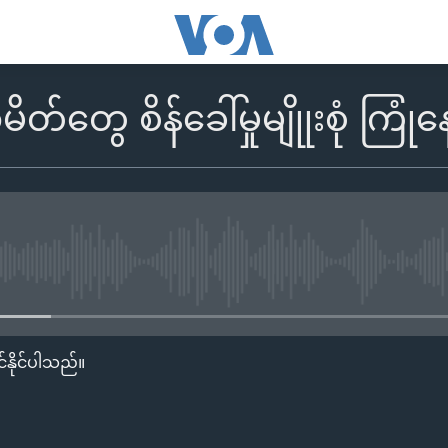
တွေ စိန်ခေါ်မှုမျိုုးစုံ ကြုံ
No media source currently availa
်နိုင်ပါသည်။