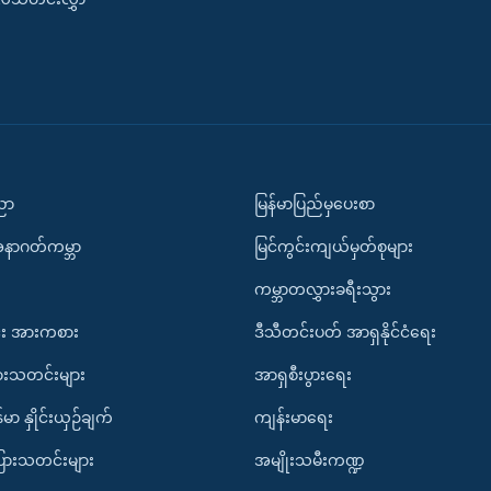
ပညာ
မြန်မာပြည်မှပေးစာ
အနာဂတ်ကမ္ဘာ
မြင်ကွင်းကျယ်မှတ်စုများ
ကမ္ဘာတလွှားခရီးသွား
း အားကစား
ဒီသီတင်းပတ် အာရှနိုင်ငံရေး
ားသတင်းများ
အာရှစီးပွားရေး
်မာ နှိုင်းယှဉ်ချက်
ကျန်းမာရေး
ပြားသတင်းများ
အမျိုးသမီးကဏ္ဍ