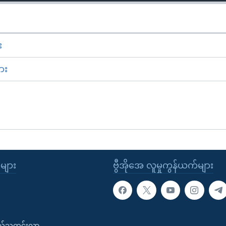
း
ား
ုများ
ဗွီအိုအေ လူမှုကွန်ယက်များ
းလ်သတင်းလွှာ