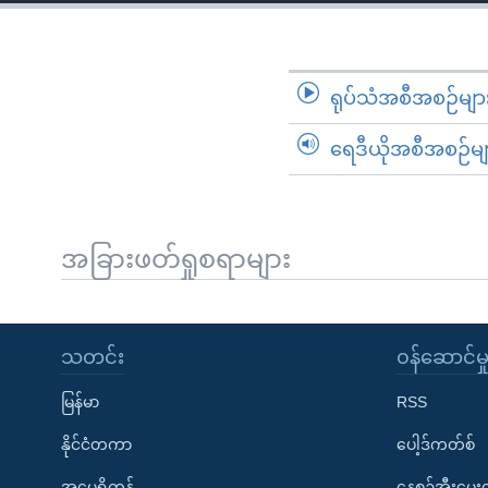
သုတပဒေသာ အင်္ဂလိပ်စာ
အ
ညွန်း
စာမျက်နှာ
သို့
ရုပ်သံအစီအစဉ်မျာ
ကျော်
ရေဒီယိုအစီအစဉ်မျ
ကြည့်
ရန်
ရှာဖွေ
ရန်
အခြားဖတ်ရှုစရာများ
နေရာ
သို့
ကျော်
သတင်း
၀န်ဆောင်မှ
ရန်
မြန်မာ
RSS
နိုင်ငံတကာ
ပေါ့ဒ်ကတ်စ်
အမေရိကန်
နေ့စဉ်အီးမေ