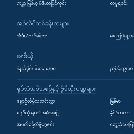
ကမ္ဘာ့ မြန်မာ့ မီဒီယာမြင်ကွင်း
လူမှုရှုခင်း
အင်္ဂလိပ်သင်ခန်းစာများ
အီဒီယံသင်ခန်းစာ
မကြေးမုံရဲ့အင
ရေဒီယို
နံနက်ပိုင်း ၆း၀၀-ရး၀၀
ညပိုင်း ၉း၀
ရုပ်သံအစီအစဉ်နှင့် ဗွီဒီယိုကဏ္ဍများ
နေ့စဉ်တီဗွီသတင်းလွှာ
မြန်မာ
ရေဒီယို ရုပ်သံအစီအစဉ်
နိုင်ငံတကာ
အပတ်စဉ်တီဗွီမဂ္ဂဇင်း
တွေ့ဆုံမေးမြန