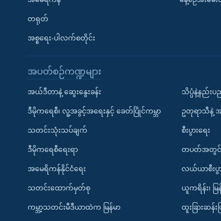
တရုတ်
အစ္စရေး-ပါလက်စတိုင်း
အပတ်စဉ်ကဏ္ဍများ
အယ်ဒီတာနဲ့ ဆွေးနွေးခန်း
သိပ္ပံနဲ့နည်း
ဒီမိုကရေစီ၊ လူ့အခွင့်အရေးနှင့် ခေတ်ပြိုင်ကမ္ဘာ
ဥတုရာသီနဲ့ 
သတင်းသုံးသပ်ချက်
စီးပွားရေး
ဒီမိုကရေစီရေးရာ
တပတ်အတွင်
အမေရိကန်နိုင်ငံရေး
လယ်ယာစီးပွ
သတင်းထောက်မှတ်စု
ယူကရိန်း၊ မြန
ကမ္ဘာ့သတင်းမီဒီယာထဲက မြန်မာ
ထူးခြားဆန်း