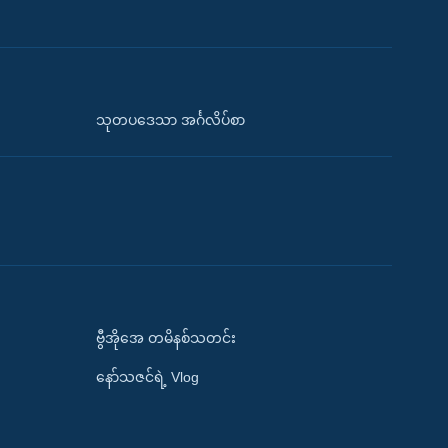
သုတပဒေသာ အင်္ဂလိပ်စာ
ဗွီအိုအေ တမိနစ်သတင်း
နော်သဇင်ရဲ့ Vlog