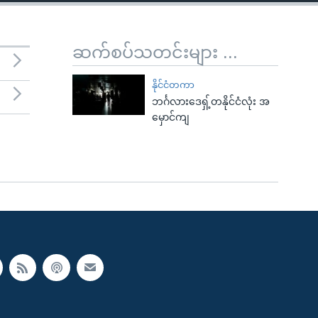
ဆက်စပ်သတင်းများ ...
နိုင်ငံတကာ
ဘင်္ဂလားဒေရှ့်တနိုင်ငံလုံး အ
မှောင်ကျ