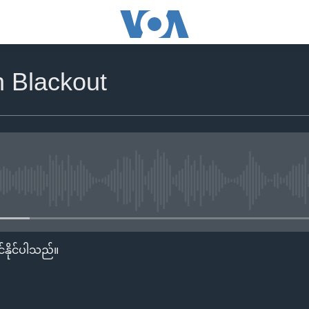
 Blackout
No media source currently availa
်နိုင်ပါသည်။