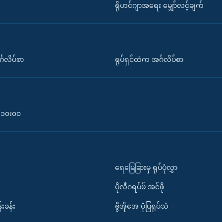
ရိုဟင်ဂျာအရေး မျှော်လင့်ချက်
်္ဂလိပ်စာ
ရုပ်ရှင်ထဲက အင်္ဂလိပ်စာ
၀-၁၀း၀၀
ရေမြေခြားမှ ရုပ်ပုံလွှာ
ပိုလီဂရပ်ဖ်.အင်ဖို
်းခန်း
ဗွီအိုအေ ပုံပြရုပ်သံ