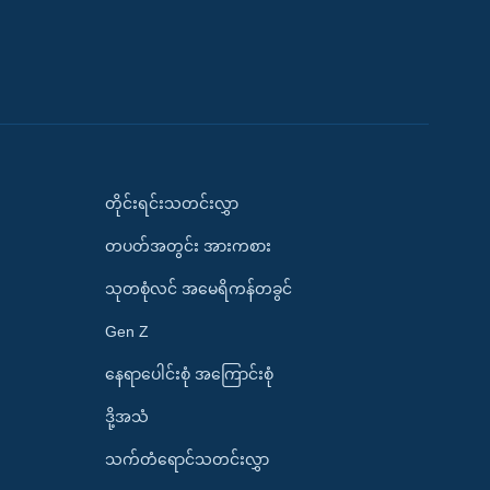
တိုင်းရင်းသတင်းလွှာ
တပတ်အတွင်း အားကစား
သုတစုံလင် အမေရိကန်တခွင်
Gen Z
နေရာပေါင်းစုံ အကြောင်းစုံ
ဒို့အသံ
သက်တံရောင်သတင်းလွှာ