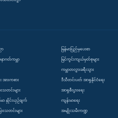
ပညာ
မြန်မာပြည်မှပေးစာ
အနာဂတ်ကမ္ဘာ
မြင်ကွင်းကျယ်မှတ်စုများ
ကမ္ဘာတလွှားခရီးသွား
း အားကစား
ဒီသီတင်းပတ် အာရှနိုင်ငံရေး
ားသတင်းများ
အာရှစီးပွားရေး
်မာ နှိုင်းယှဉ်ချက်
ကျန်းမာရေး
ပြားသတင်းများ
အမျိုးသမီးကဏ္ဍ