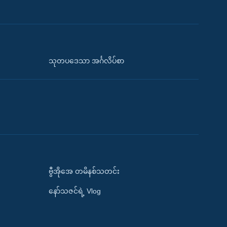
သုတပဒေသာ အင်္ဂလိပ်စာ
ဗွီအိုအေ တမိနစ်သတင်း
နော်သဇင်ရဲ့ Vlog