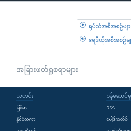
သုတပဒေသာ အင်္ဂလိပ်စာ
အ
ညွန်း
စာမျက်နှာ
သို့
ရုပ်သံအစီအစဉ်မျာ
ကျော်
ရေဒီယိုအစီအစဉ်မျ
ကြည့်
ရန်
ရှာဖွေ
ရန်
အခြားဖတ်ရှုစရာများ
နေရာ
သို့
ကျော်
သတင်း
၀န်ဆောင်မှ
ရန်
မြန်မာ
RSS
နိုင်ငံတကာ
ပေါ့ဒ်ကတ်စ်
အမေရိကန်
နေ့စဉ်အီးမေ