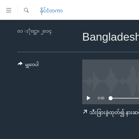
သုံး
နိုင်ငံတကာ
ရ
ရှာဖွေ
လွယ်ကူ
မူလစာမျက်နှာ
၀၁ ႏိုဝင္ဘာ၊ ၂၀၁၄
ရ
Bangladesh
စေ
မြန်မာ
လာ
သည့်
ဒ်
ကမ္ဘာ့သတင်းများ
Link
ဗွီဒီယို
နိုင်ငံတကာ
မျှဝေပါ
များ
သတင်းလွတ်လပ်ခွင့်
အမေရိကန်
ပင်မ
ရပ်ဝန်းတခု လမ်းတခု အလွန်
တရုတ်
အကြောင်းအရာ
အင်္ဂလိပ်စာလေ့လာမယ်
အစ္စရေး-ပါလက်စတိုင်း
သို့
0:00
အပတ်စဉ်ကဏ္ဍများ
အမေရိကန်သုံးအီဒီယံ
ကျော်
သီးခြားခွဲထုတ်၍ နားဆင
ကြည့်
ရေဒီယိုနှင့်ရုပ်သံ အချက်အလက်များ
မကြေးမုံရဲ့ အင်္ဂလိပ်စာ
ရေဒီယို
ရန်
ရေဒီယို/တီဗွီအစီအစဉ်
ရုပ်ရှင်ထဲက အင်္ဂလိပ်စာ
တီဗွီ
ပင်မ