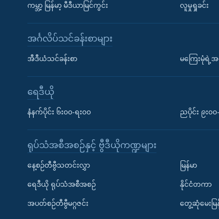
ကမ္ဘာ့ မြန်မာ့ မီဒီယာမြင်ကွင်း
လူမှုရှုခင်း
အင်္ဂလိပ်သင်ခန်းစာများ
အီဒီယံသင်ခန်းစာ
မကြေးမုံရဲ့အင
ရေဒီယို
နံနက်ပိုင်း ၆း၀၀-ရး၀၀
ညပိုင်း ၉း၀
ရုပ်သံအစီအစဉ်နှင့် ဗွီဒီယိုကဏ္ဍများ
နေ့စဉ်တီဗွီသတင်းလွှာ
မြန်မာ
ရေဒီယို ရုပ်သံအစီအစဉ်
နိုင်ငံတကာ
အပတ်စဉ်တီဗွီမဂ္ဂဇင်း
တွေ့ဆုံမေးမြန