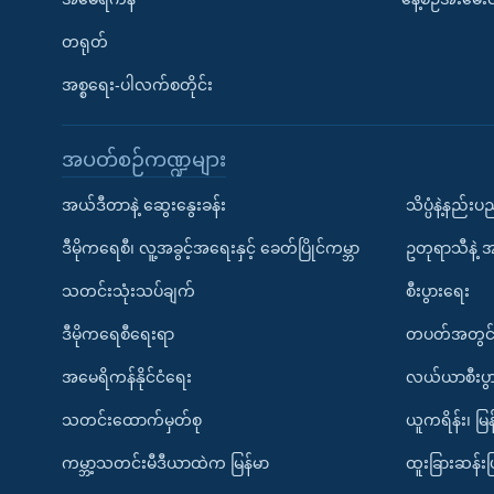
တရုတ်
အစ္စရေး-ပါလက်စတိုင်း
အပတ်စဉ်ကဏ္ဍများ
အယ်ဒီတာနဲ့ ဆွေးနွေးခန်း
သိပ္ပံနဲ့နည်း
ဒီမိုကရေစီ၊ လူ့အခွင့်အရေးနှင့် ခေတ်ပြိုင်ကမ္ဘာ
ဥတုရာသီနဲ့ 
သတင်းသုံးသပ်ချက်
စီးပွားရေး
ဒီမိုကရေစီရေးရာ
တပတ်အတွင်
အမေရိကန်နိုင်ငံရေး
လယ်ယာစီးပွ
သတင်းထောက်မှတ်စု
ယူကရိန်း၊ မြန
ကမ္ဘာ့သတင်းမီဒီယာထဲက မြန်မာ
ထူးခြားဆန်း