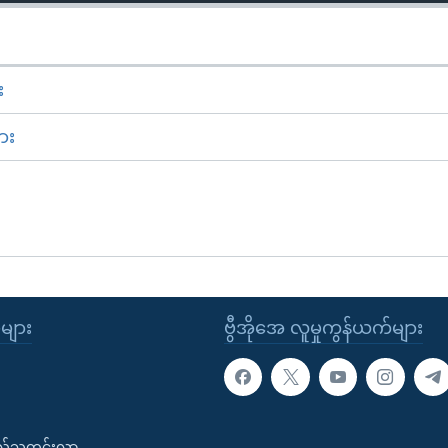
း
ား
ုများ
ဗွီအိုအေ လူမှုကွန်ယက်များ
းလ်သတင်းလွှာ