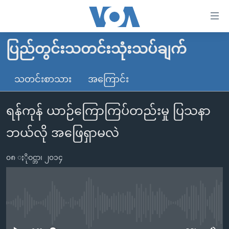
သုံး
ရ
လွယ်ကူ
ပြည်တွင်းသတင်းသုံးသပ်ချက်
မူလစာမျက်နှာ
စေ
မြန်မာ
သတင်းစာသား
အကြောင်း
သည့်
ကမ္ဘာ့သတင်းများ
Link
ရန်ကုန် ယာဉ်ကြောကြပ်တည်းမှု ပြသနာ
ဗွီဒီယို
နိုင်ငံတကာ
များ
သတင်းလွတ်လပ်ခွင့်
အမေရိကန်
ဘယ်လို အဖြေရှာမလဲ
ပင်မ
ရပ်ဝန်းတခု လမ်းတခု အလွန်
တရုတ်
အကြောင်းအရာ
၀၈ ႏိုဝင္ဘာ၊ ၂၀၁၄
သို့
အင်္ဂလိပ်စာလေ့လာမယ်
အစ္စရေး-ပါလက်စတိုင်း
ကျော်
အပတ်စဉ်ကဏ္ဍများ
အမေရိကန်သုံးအီဒီယံ
ကြည့်
ရေဒီယိုနှင့်ရုပ်သံ အချက်အလက်များ
မကြေးမုံရဲ့ အင်္ဂလိပ်စာ
ရေဒီယို
ရန်
No media source currently available
ပင်မ
ရေဒီယို/တီဗွီအစီအစဉ်
ရုပ်ရှင်ထဲက အင်္ဂလိပ်စာ
တီဗွီ