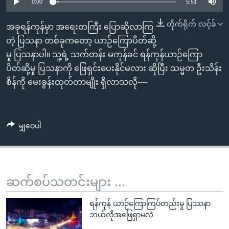
အ
0:00
5:51
သုတပဒေသာ အင်္ဂလိပ်စာ
ညွန်း
Learning English
တိုက်ရိုက် လင့်ခ်
အခုရန်ကုန်မှာ အရေးတကြီး ပြောဆိုလာကြ
စာမျက်နှာ
တဲ့ ပြသနာ တစ်ခုကတော့ ယာဉ်ကြောပိတ်ဆို့
သို့
ဗွီအိုအေ လူမှုကွန်ယက်များ
မှု ပြသနာပါ။ သူ့ရဲ့ သက်တန်း မကုန်ခင် ရန်ကုန်ယာဉ်ကြော
ကျော်
ပိတ်ဆို့မှု ပြသနာကို ဖြေရှင်းပေးနိုင်မလား ဆိုပြီး သမ္မတ ဦးသိန်း
ကြည့်
စိန်ကို မေးခွန်းထုတ်တာမျိုး ရှိလာသလို----
ရန်
ဘာသာစကားများ
ရှာဖွေ
ရန်
မျှဝေပါ
နေရာ
သို့
ကျော်
ရန်
ဆက်စပ်သတင်းများ ...
ရန်ကုန် ယာဉ်ကြောကြပ်တည်းမှု ပြဿနာ
ဘယ်လိုအဖြေရှာမလဲ