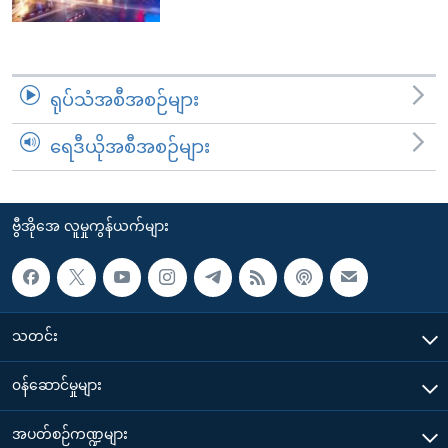
ရုပ်သံအစီအစဉ်များ
ရေဒီယိုအစီအစဉ်များ
ဗွီအိုအေ လူမှုကွန်ယက်များ
သတင်း
၀န်ဆောင်မှုများ
အပတ်စဉ်ကဏ္ဍများ