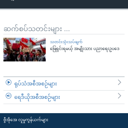
အ
သုတပဒေသာ အင်္ဂလိပ်စာ
ညွန်း
Learning English
စာမျက်နှာ
သို့
ဗွီအိုအေ လူမှုကွန်ယက်များ
ဆက်စပ်သတင်းများ ...
ကျော်
ကြည့်
သတင်းသုံးသပ်ချက်
ရန်
ဖြေရှင်းရမယ့် အမျိုးသား ပညာရေးဥပဒေ
ဘာသာစကားများ
ရှာဖွေ
ရန်
နေရာ
သို့
ရုပ်သံအစီအစဉ်များ
ကျော်
ရန်
ရေဒီယိုအစီအစဉ်များ
ဗွီအိုအေ လူမှုကွန်ယက်များ