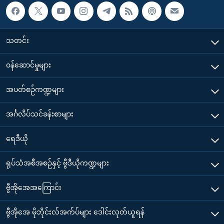
သတင်း
၀န်ဆောင်မှုများ
အပတ်စဉ်ကဏ္ဍများ
အင်္ဂလိပ်သင်ခန်းစာများ
ရေဒီယို
ရုပ်သံအစီအစဉ်နှင့် ဗွီဒီယိုကဏ္ဍများ
ဗွီအိုအေအကြောင်း
ဗွီအိုအေ မိုဘိုင်းလ်အက်ပ်များ ဒေါင်းလုတ်ယူရန်