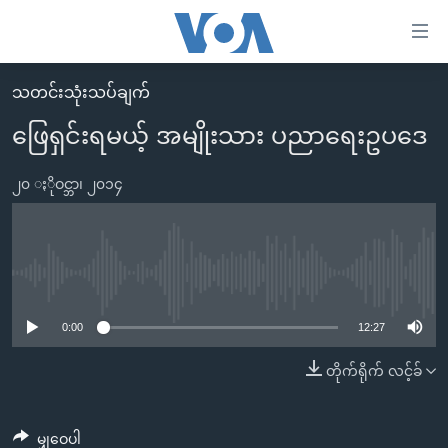
သုံး
ရ
လွယ်ကူ
သတင်းသုံးသပ်ချက်
မူလစာမျက်နှာ
စေ
ဖြေရှင်းရမယ့် အမျိုးသား ပညာရေးဥပဒေ
မြန်မာ
သည့်
ကမ္ဘာ့သတင်းများ
၂၀ ႏိုဝင္ဘာ၊ ၂၀၁၄
Link
ဗွီဒီယို
နိုင်ငံတကာ
များ
သတင်းလွတ်လပ်ခွင့်
အမေရိကန်
ပင်မ
ရပ်ဝန်းတခု လမ်းတခု အလွန်
တရုတ်
No media source currently available
အကြောင်းအရာ
သို့
အင်္ဂလိပ်စာလေ့လာမယ်
အစ္စရေး-ပါလက်စတိုင်း
0:00
12:27
ကျော်
အပတ်စဉ်ကဏ္ဍများ
အမေရိကန်သုံးအီဒီယံ
တိုက်ရိုက် လင့်ခ်
ကြည့်
ရေဒီယိုနှင့်ရုပ်သံ အချက်အလက်များ
မကြေးမုံရဲ့ အင်္ဂလိပ်စာ
ရေဒီယို
ရန်
ပင်မ
ရေဒီယို/တီဗွီအစီအစဉ်
ရုပ်ရှင်ထဲက အင်္ဂလိပ်စာ
တီဗွီ
မျှဝေပါ