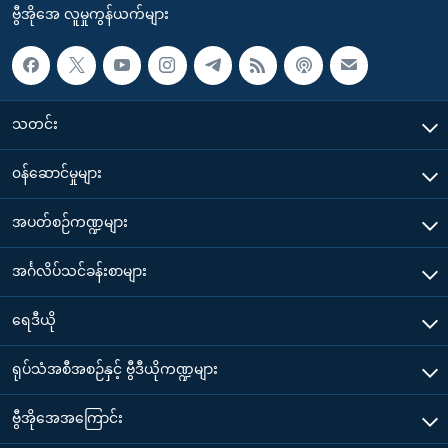
ဗွီအိုအေ လူမှုကွန်ယက်များ
သတင်း
၀န်ဆောင်မှုများ
အပတ်စဉ်ကဏ္ဍများ
အင်္ဂလိပ်သင်ခန်းစာများ
ရေဒီယို
ရုပ်သံအစီအစဉ်နှင့် ဗွီဒီယိုကဏ္ဍများ
ဗွီအိုအေအကြောင်း