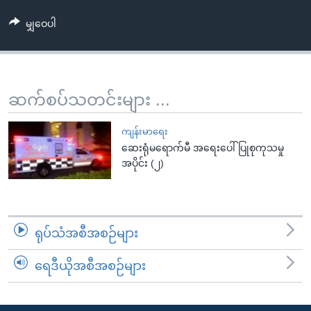
အ
သုတပဒေသာ အင်္ဂလိပ်စာ
ညွန်း
Learning English
မျှဝေပါ
စာမျက်နှာ
သို့
ဗွီအိုအေ လူမှုကွန်ယက်များ
ကျော်
ဆက်စပ်သတင်းများ ...
ကြည့်
ရန်
ဘာသာစကားများ
ကျန်းမာရေး
ရှာဖွေ
ဆေးရုံမရောက်မီ အရေးပေါ် ပြုစုကုသမှု
ရန်
အပိုင်း (၂)
နေရာ
သို့
ကျော်
ရန်
ရုပ်သံအစီအစဉ်များ
ရေဒီယိုအစီအစဉ်များ