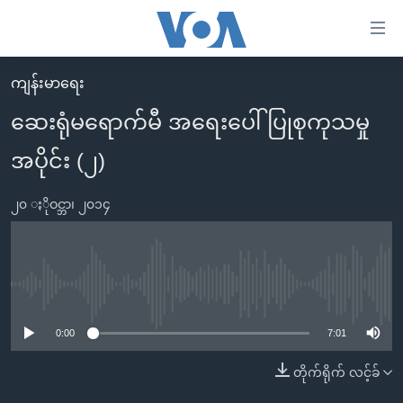
သုံး
ရ
လွယ်ကူ
ကျန်းမာရေး
မူလစာမျက်နှာ
စေ
ဆေးရုံမရောက်မီ အရေးပေါ် ပြုစုကုသမှု
မြန်မာ
သည့်
အပိုင်း (၂)
ကမ္ဘာ့သတင်းများ
Link
ဗွီဒီယို
နိုင်ငံတကာ
များ
၂၀ ႏိုဝင္ဘာ၊ ၂၀၁၄
သတင်းလွတ်လပ်ခွင့်
အမေရိကန်
ပင်မ
ရပ်ဝန်းတခု လမ်းတခု အလွန်
တရုတ်
အကြောင်းအရာ
သို့
အင်္ဂလိပ်စာလေ့လာမယ်
အစ္စရေး-ပါလက်စတိုင်း
No media source currently available
ကျော်
အပတ်စဉ်ကဏ္ဍများ
အမေရိကန်သုံးအီဒီယံ
ကြည့်
0:00
7:01
ရေဒီယိုနှင့်ရုပ်သံ အချက်အလက်များ
မကြေးမုံရဲ့ အင်္ဂလိပ်စာ
ရေဒီယို
ရန်
တိုက်ရိုက် လင့်ခ်
ပင်မ
ရေဒီယို/တီဗွီအစီအစဉ်
ရုပ်ရှင်ထဲက အင်္ဂလိပ်စာ
တီဗွီ