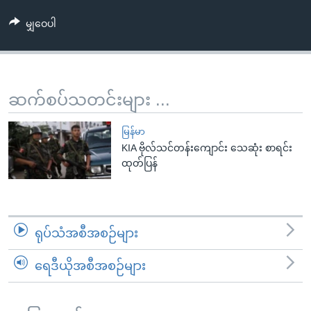
အ
သုတပဒေသာ အင်္ဂလိပ်စာ
ညွန်း
Learning English
မျှဝေပါ
စာမျက်နှာ
သို့
ဗွီအိုအေ လူမှုကွန်ယက်များ
ကျော်
ဆက်စပ်သတင်းများ ...
ကြည့်
ရန်
ဘာသာစကားများ
မြန်မာ
ရှာဖွေ
KIA ဗိုလ်သင်တန်းကျောင်း သေဆုံး စာရင်း
ရန်
ထုတ်ပြန်
နေရာ
သို့
ကျော်
ရန်
ရုပ်သံအစီအစဉ်များ
ရေဒီယိုအစီအစဉ်များ