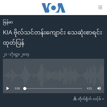
သုံး
ရ
လွယ်ကူ
မြန်မာ
မူလစာမျက်နှာ
စေ
KIA ဗိုလ်သင်တန်းကျောင်း သေဆုံးစာရင်း
မြန်မာ
သည့်
ထုတ်ပြန်
ကမ္ဘာ့သတင်းများ
Link
ဗွီဒီယို
နိုင်ငံတကာ
များ
၂၁ ႏိုဝင္ဘာ၊ ၂၀၁၄
သတင်းလွတ်လပ်ခွင့်
အမေရိကန်
ပင်မ
ရပ်ဝန်းတခု လမ်းတခု အလွန်
တရုတ်
အကြောင်းအရာ
သို့
အင်္ဂလိပ်စာလေ့လာမယ်
အစ္စရေး-ပါလက်စတိုင်း
No media source currently available
ကျော်
အပတ်စဉ်ကဏ္ဍများ
အမေရိကန်သုံးအီဒီယံ
ကြည့်
0:00
4:21
ရေဒီယိုနှင့်ရုပ်သံ အချက်အလက်များ
မကြေးမုံရဲ့ အင်္ဂလိပ်စာ
ရေဒီယို
ရန်
တိုက်ရိုက် လင့်ခ်
ပင်မ
ရေဒီယို/တီဗွီအစီအစဉ်
ရုပ်ရှင်ထဲက အင်္ဂလိပ်စာ
တီဗွီ