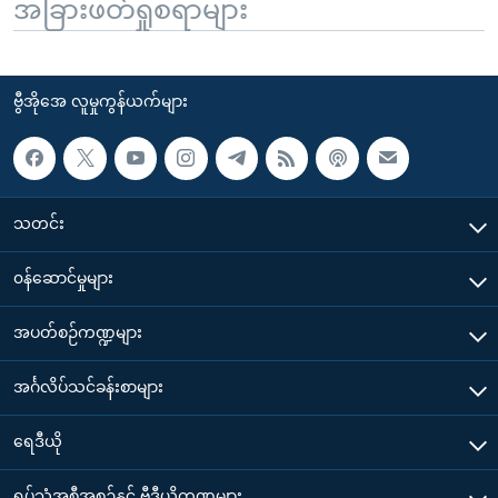
အခြားဖတ်ရှုစရာများ
ဗွီအိုအေ လူမှုကွန်ယက်များ
သတင်း
၀န်ဆောင်မှုများ
အပတ်စဉ်ကဏ္ဍများ
အင်္ဂလိပ်သင်ခန်းစာများ
ရေဒီယို
ရုပ်သံအစီအစဉ်နှင့် ဗွီဒီယိုကဏ္ဍများ