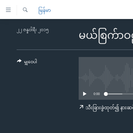
သုံး
မြန်မာ
ရ
ရှာဖွေ
လွယ်ကူ
မူလစာမျက်နှာ
၂၂ ဇန္နဝါရီ၊ ၂၀၁၅
ရ
မယ်စြက်ာဝဠာ 
စေ
မြန်မာ
လာ
သည့်
ဒ်
ကမ္ဘာ့သတင်းများ
Link
ဗွီဒီယို
နိုင်ငံတကာ
မျှဝေပါ
များ
သတင်းလွတ်လပ်ခွင့်
အမေရိကန်
ပင်မ
ရပ်ဝန်းတခု လမ်းတခု အလွန်
တရုတ်
အကြောင်းအရာ
အင်္ဂလိပ်စာလေ့လာမယ်
အစ္စရေး-ပါလက်စတိုင်း
သို့
0:00
အပတ်စဉ်ကဏ္ဍများ
အမေရိကန်သုံးအီဒီယံ
ကျော်
သီးခြားခွဲထုတ်၍ နားဆင
ကြည့်
ရေဒီယိုနှင့်ရုပ်သံ အချက်အလက်များ
မကြေးမုံရဲ့ အင်္ဂလိပ်စာ
ရေဒီယို
ရန်
ရေဒီယို/တီဗွီအစီအစဉ်
ရုပ်ရှင်ထဲက အင်္ဂလိပ်စာ
တီဗွီ
ပင်မ