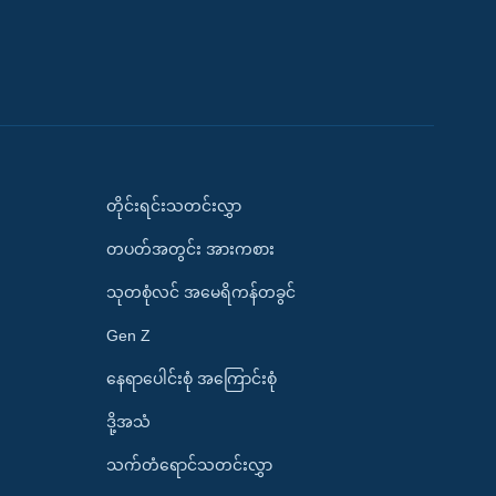
တိုင်းရင်းသတင်းလွှာ
တပတ်အတွင်း အားကစား
သုတစုံလင် အမေရိကန်တခွင်
Gen Z
နေရာပေါင်းစုံ အကြောင်းစုံ
ဒို့အသံ
သက်တံရောင်သတင်းလွှာ