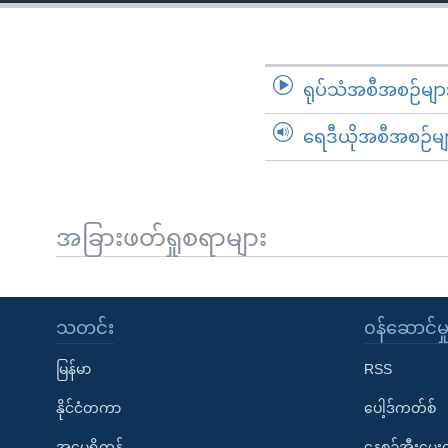
သုတပဒေသာ အင်္ဂလိပ်စာ
အ
ညွန်း
စာမျက်နှာ
သို့
ရုပ်သံအစီအစဉ်မျာ
ကျော်
ရေဒီယိုအစီအစဉ်မျ
ကြည့်
ရန်
ရှာဖွေ
ရန်
အခြားဖတ်ရှုစရာများ
နေရာ
သို့
ကျော်
သတင်း
၀န်ဆောင်မှ
ရန်
မြန်မာ
RSS
နိုင်ငံတကာ
ပေါ့ဒ်ကတ်စ်
အမေရိကန်
နေ့စဉ်အီးမေ