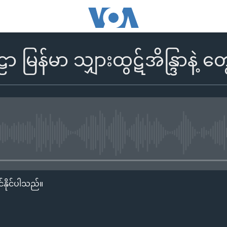
မြန်မာ သျှားထွဋ်အိန္ဒြာနဲ့ တွေ
No media source currently availa
်နိုင်ပါသည်။