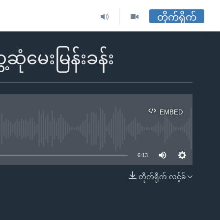
တိုက်ရိုက်
့ဆုံမေးမြန်းခန်း
EMBED
ble
6:13
တိုက်ရိုက် လင့်ခ်
EMBED