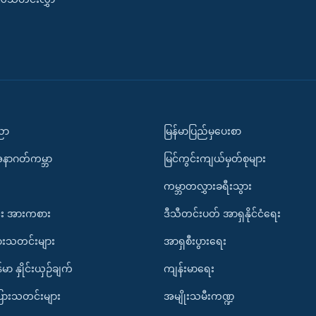
ပညာ
မြန်မာပြည်မှပေးစာ
အနာဂတ်ကမ္ဘာ
မြင်ကွင်းကျယ်မှတ်စုများ
ကမ္ဘာတလွှားခရီးသွား
း အားကစား
ဒီသီတင်းပတ် အာရှနိုင်ငံရေး
ားသတင်းများ
အာရှစီးပွားရေး
်မာ နှိုင်းယှဉ်ချက်
ကျန်းမာရေး
ပြားသတင်းများ
အမျိုးသမီးကဏ္ဍ