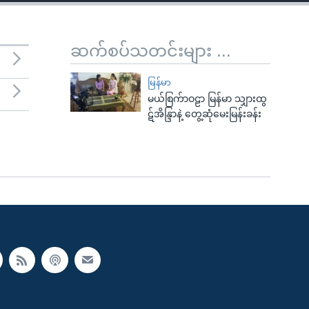
ဆက်စပ်သတင်းများ ...
မြန်မာ
မယ်စြက်ာဝဠာ မြန်မာ သျှားထွ
ဋ်အိန္ဒြာနဲ့ တွေ့ဆုံမေးမြန်းခန်း