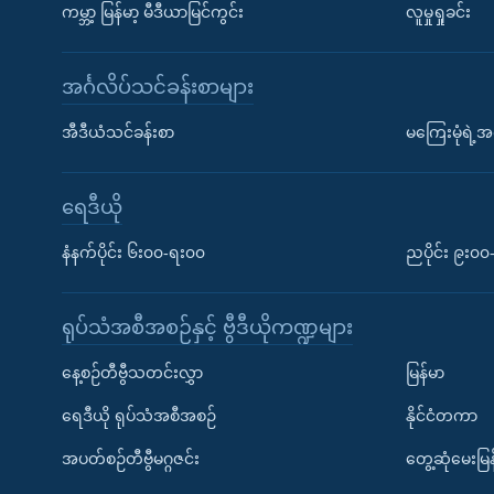
ကမ္ဘာ့ မြန်မာ့ မီဒီယာမြင်ကွင်း
လူမှုရှုခင်း
အင်္ဂလိပ်သင်ခန်းစာများ
အီဒီယံသင်ခန်းစာ
မကြေးမုံရဲ့အင
ရေဒီယို
နံနက်ပိုင်း ၆း၀၀-ရး၀၀
ညပိုင်း ၉း၀
ရုပ်သံအစီအစဉ်နှင့် ဗွီဒီယိုကဏ္ဍများ
နေ့စဉ်တီဗွီသတင်းလွှာ
မြန်မာ
ရေဒီယို ရုပ်သံအစီအစဉ်
နိုင်ငံတကာ
အပတ်စဉ်တီဗွီမဂ္ဂဇင်း
တွေ့ဆုံမေးမြန