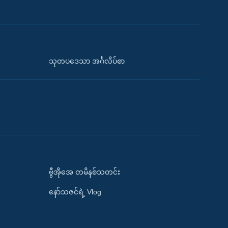
သုတပဒေသာ အင်္ဂလိပ်စာ
ဗွီအိုအေ တမိနစ်သတင်း
နော်သဇင်ရဲ့ Vlog