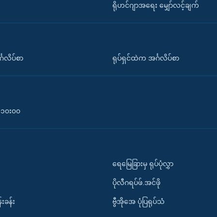
ရိုဟင်ဂျာအရေး မျှော်လင့်ချက်
်္ဂလိပ်စာ
ရုပ်ရှင်ထဲက အင်္ဂလိပ်စာ
၀-၁၀း၀၀
ရေမြေခြားမှ ရုပ်ပုံလွှာ
ပိုလီဂရပ်ဖ်.အင်ဖို
်းခန်း
ဗွီအိုအေ ပုံပြရုပ်သံ