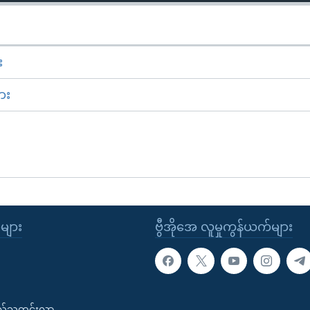
း
ား
ုများ
ဗွီအိုအေ လူမှုကွန်ယက်များ
းလ်သတင်းလွှာ