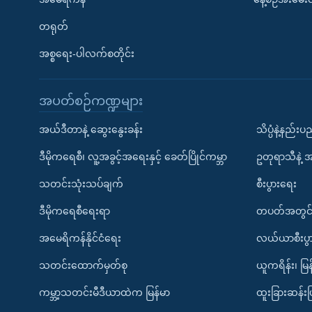
တရုတ်
အစ္စရေး-ပါလက်စတိုင်း
အပတ်စဉ်ကဏ္ဍများ
အယ်ဒီတာနဲ့ ဆွေးနွေးခန်း
သိပ္ပံနဲ့နည်း
ဒီမိုကရေစီ၊ လူ့အခွင့်အရေးနှင့် ခေတ်ပြိုင်ကမ္ဘာ
ဥတုရာသီနဲ့ 
သတင်းသုံးသပ်ချက်
စီးပွားရေး
ဒီမိုကရေစီရေးရာ
တပတ်အတွင်
အမေရိကန်နိုင်ငံရေး
လယ်ယာစီးပွ
သတင်းထောက်မှတ်စု
ယူကရိန်း၊ မြန
ကမ္ဘာ့သတင်းမီဒီယာထဲက မြန်မာ
ထူးခြားဆန်း