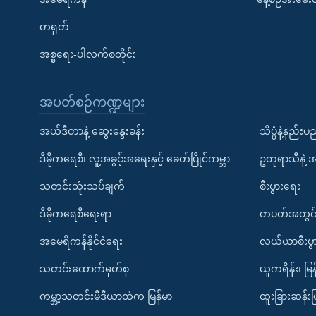
တရုတ်
အစ္စရေး-ပါလက်စတိုင်း
အပတ်စဉ်ကဏ္ဍများ
အယ်ဒီတာနဲ့ ဆွေးနွေးခန်း
သိပ္ပံနဲ့နည်း
ဒီမိုကရေစီ၊ လူ့အခွင့်အရေးနှင့် ခေတ်ပြိုင်ကမ္ဘာ
ဥတုရာသီနဲ့ 
သတင်းသုံးသပ်ချက်
စီးပွားရေး
ဒီမိုကရေစီရေးရာ
တပတ်အတွင်
အမေရိကန်နိုင်ငံရေး
လယ်ယာစီးပွ
သတင်းထောက်မှတ်စု
ယူကရိန်း၊ မြန
ကမ္ဘာ့သတင်းမီဒီယာထဲက မြန်မာ
ထူးခြားဆန်း