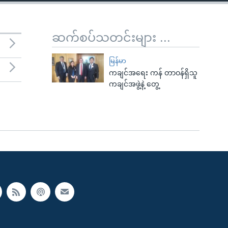
ဆက်စပ်သတင်းများ ...
မြန်မာ
ကချင်အရေး ကန် တာဝန်ရှိသူ
ကချင်အဖွဲ့နဲ့ တွေ့