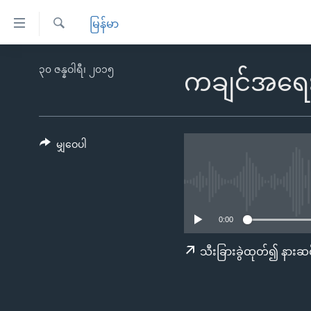
သုံး
မြန်မာ
ရ
ရှာဖွေ
လွယ်ကူ
မူလစာမျက်နှာ
၃၀ ဇန္နဝါရီ၊ ၂၀၁၅
ရ
ကချင်အရေး 
စေ
မြန်မာ
လာ
သည့်
ဒ်
ကမ္ဘာ့သတင်းများ
Link
ဗွီဒီယို
နိုင်ငံတကာ
မျှဝေပါ
များ
သတင်းလွတ်လပ်ခွင့်
အမေရိကန်
ပင်မ
ရပ်ဝန်းတခု လမ်းတခု အလွန်
တရုတ်
အကြောင်းအရာ
အင်္ဂလိပ်စာလေ့လာမယ်
အစ္စရေး-ပါလက်စတိုင်း
သို့
0:00
အပတ်စဉ်ကဏ္ဍများ
အမေရိကန်သုံးအီဒီယံ
ကျော်
သီးခြားခွဲထုတ်၍ နားဆင
ကြည့်
ရေဒီယိုနှင့်ရုပ်သံ အချက်အလက်များ
မကြေးမုံရဲ့ အင်္ဂလိပ်စာ
ရေဒီယို
ရန်
ရေဒီယို/တီဗွီအစီအစဉ်
ရုပ်ရှင်ထဲက အင်္ဂလိပ်စာ
တီဗွီ
ပင်မ