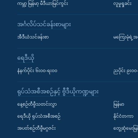
ကမ္ဘာ့ မြန်မာ့ မီဒီယာမြင်ကွင်း
လူမှုရှုခင်း
အင်္ဂလိပ်သင်ခန်းစာများ
အီဒီယံသင်ခန်းစာ
မကြေးမုံရဲ့အင
ရေဒီယို
နံနက်ပိုင်း ၆း၀၀-ရး၀၀
ညပိုင်း ၉း၀
ရုပ်သံအစီအစဉ်နှင့် ဗွီဒီယိုကဏ္ဍများ
နေ့စဉ်တီဗွီသတင်းလွှာ
မြန်မာ
ရေဒီယို ရုပ်သံအစီအစဉ်
နိုင်ငံတကာ
အပတ်စဉ်တီဗွီမဂ္ဂဇင်း
တွေ့ဆုံမေးမြန