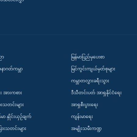
ပညာ
မြန်မာပြည်မှပေးစာ
အနာဂတ်ကမ္ဘာ
မြင်ကွင်းကျယ်မှတ်စုများ
ကမ္ဘာတလွှားခရီးသွား
း အားကစား
ဒီသီတင်းပတ် အာရှနိုင်ငံရေး
ားသတင်းများ
အာရှစီးပွားရေး
်မာ နှိုင်းယှဉ်ချက်
ကျန်းမာရေး
ပြားသတင်းများ
အမျိုးသမီးကဏ္ဍ