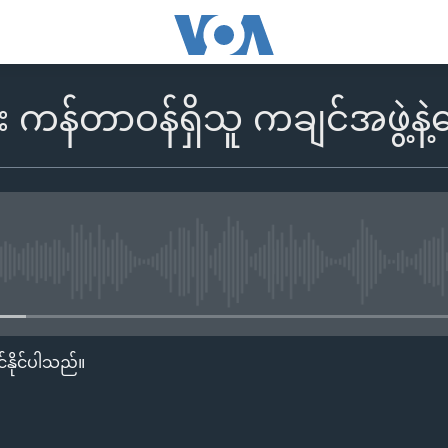
ကန်တာဝန်ရှိသူ ကချင်အဖွဲ့နဲ့
No media source currently availa
်နိုင်ပါသည်။