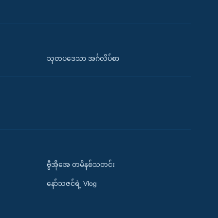
သုတပဒေသာ အင်္ဂလိပ်စာ
ဗွီအိုအေ တမိနစ်သတင်း
နော်သဇင်ရဲ့ Vlog