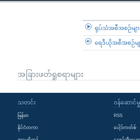
သုတပဒေသာ အင်္ဂလိပ်စာ
အ
ညွန်း
စာမျက်နှာ
သို့
ရုပ်သံအစီအစဉ်မျာ
ကျော်
ရေဒီယိုအစီအစဉ်မျ
ကြည့်
ရန်
ရှာဖွေ
ရန်
အခြားဖတ်ရှုစရာများ
နေရာ
သို့
ကျော်
သတင်း
၀န်ဆောင်မှ
ရန်
မြန်မာ
RSS
နိုင်ငံတကာ
ပေါ့ဒ်ကတ်စ်
အမေရိကန်
နေ့စဉ်အီးမေ