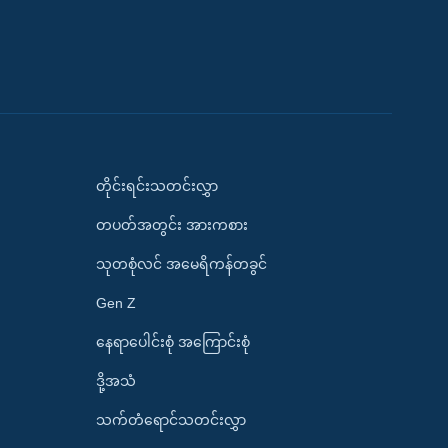
တိုင်းရင်းသတင်းလွှာ
တပတ်အတွင်း အားကစား
သုတစုံလင် အမေရိကန်တခွင်
Gen Z
နေရာပေါင်းစုံ အကြောင်းစုံ
ဒို့အသံ
သက်တံရောင်သတင်းလွှာ