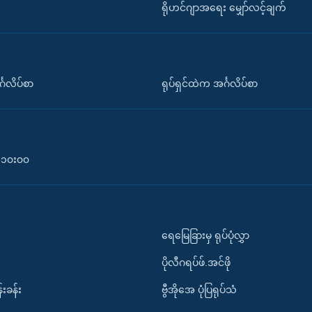
ရိုဟင်ဂျာအရေး မျှော်လင့်ချက်
်္ဂလိပ်စာ
ရုပ်ရှင်ထဲက အင်္ဂလိပ်စာ
၀-၁၀း၀၀
ရေမြေခြားမှ ရုပ်ပုံလွှာ
ပိုလီဂရပ်ဖ်.အင်ဖို
်းခန်း
ဗွီအိုအေ ပုံပြရုပ်သံ