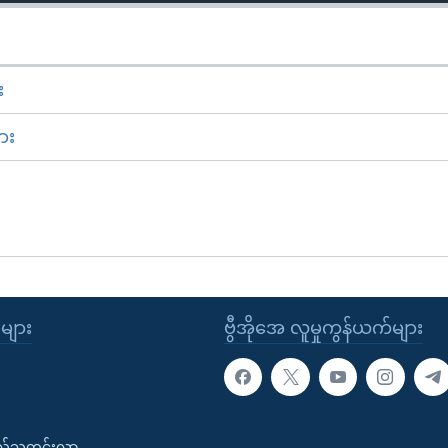
း
ား
ုများ
ဗွီအိုအေ လူမှုကွန်ယက်များ
းလ်သတင်းလွှာ