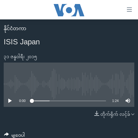
သုံး
ရ
လွယ်ကူ
နိုင်ငံတကာ
မူလစာမျက်နှာ
စေ
ISIS Japan
မြန်မာ
သည့်
ကမ္ဘာ့သတင်းများ
၃၁ ဇန္နဝါရီ၊ ၂၀၁၅
Link
ဗွီဒီယို
နိုင်ငံတကာ
များ
သတင်းလွတ်လပ်ခွင့်
အမေရိကန်
ပင်မ
ရပ်ဝန်းတခု လမ်းတခု အလွန်
တရုတ်
No media source currently available
အကြောင်းအရာ
သို့
အင်္ဂလိပ်စာလေ့လာမယ်
အစ္စရေး-ပါလက်စတိုင်း
0:00
1:24
ကျော်
အပတ်စဉ်ကဏ္ဍများ
အမေရိကန်သုံးအီဒီယံ
တိုက်ရိုက် လင့်ခ်
ကြည့်
ရေဒီယိုနှင့်ရုပ်သံ အချက်အလက်များ
မကြေးမုံရဲ့ အင်္ဂလိပ်စာ
ရေဒီယို
ရန်
ပင်မ
ရေဒီယို/တီဗွီအစီအစဉ်
ရုပ်ရှင်ထဲက အင်္ဂလိပ်စာ
တီဗွီ
မျှဝေပါ