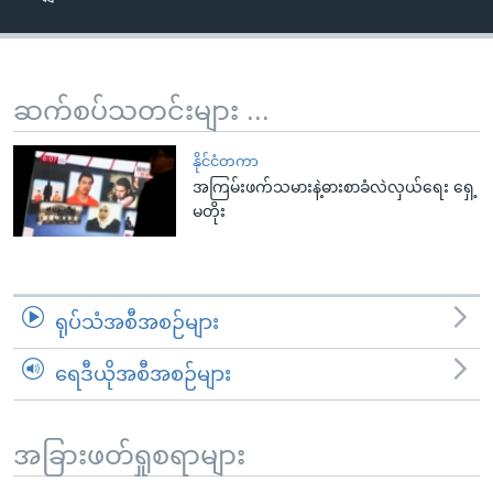
အ
သုတပဒေသာ အင်္ဂလိပ်စာ
ညွန်း
Learning English
စာမျက်နှာ
သို့
ဗွီအိုအေ လူမှုကွန်ယက်များ
ဆက်စပ်သတင်းများ ...
ကျော်
ကြည့်
နိုင်ငံတကာ
ရန်
အကြမ်းဖက်သမားနဲ့ဓားစာခံလဲလှယ်ရေး ရှေ့
ဘာသာစကားများ
မတိုး
ရှာဖွေ
ရန်
နေရာ
သို့
ရုပ်သံအစီအစဉ်များ
ကျော်
ရန်
ရေဒီယိုအစီအစဉ်များ
အခြားဖတ်ရှုစရာများ