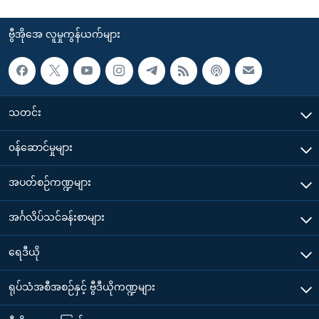
ဗွီအိုအေ လူမှုကွန်ယက်များ
သတင်း
၀န်ဆောင်မှုများ
အပတ်စဉ်ကဏ္ဍများ
အင်္ဂလိပ်သင်ခန်းစာများ
ရေဒီယို
ရုပ်သံအစီအစဉ်နှင့် ဗွီဒီယိုကဏ္ဍများ