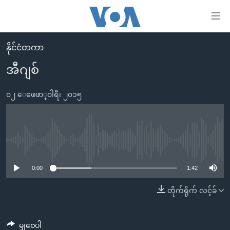
သုံး
ရ
လွယ်ကူ
နိုင်ငံတကာ
မူလစာမျက်နှာ
စေ
အီဂျစ်
မြန်မာ
သည့်
ကမ္ဘာ့သတင်းများ
၀၂ ေဖေဖာ္၀ါရီ၊ ၂၀၁၅
Link
ဗွီဒီယို
နိုင်ငံတကာ
များ
သတင်းလွတ်လပ်ခွင့်
အမေရိကန်
ပင်မ
ရပ်ဝန်းတခု လမ်းတခု အလွန်
တရုတ်
No media source currently available
အကြောင်းအရာ
သို့
အင်္ဂလိပ်စာလေ့လာမယ်
အစ္စရေး-ပါလက်စတိုင်း
0:00
1:42
ကျော်
အပတ်စဉ်ကဏ္ဍများ
အမေရိကန်သုံးအီဒီယံ
တိုက်ရိုက် လင့်ခ်
ကြည့်
ရေဒီယိုနှင့်ရုပ်သံ အချက်အလက်များ
မကြေးမုံရဲ့ အင်္ဂလိပ်စာ
ရေဒီယို
ရန်
ပင်မ
ရေဒီယို/တီဗွီအစီအစဉ်
ရုပ်ရှင်ထဲက အင်္ဂလိပ်စာ
တီဗွီ
မျှဝေပါ