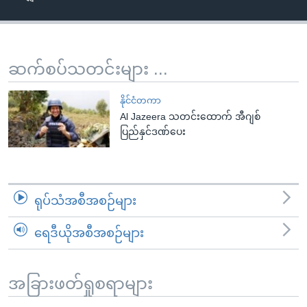
အ
သုတပဒေသာ အင်္ဂလိပ်စာ
ညွန်း
Learning English
စာမျက်နှာ
သို့
ဗွီအိုအေ လူမှုကွန်ယက်များ
ဆက်စပ်သတင်းများ ...
ကျော်
ကြည့်
နိုင်ငံတကာ
ရန်
Al Jazeera သတင်းထောက် အီဂျစ်
ဘာသာစကားများ
ပြည်နှင်ဒဏ်ပေး
ရှာဖွေ
ရန်
နေရာ
သို့
ရုပ်သံအစီအစဉ်များ
ကျော်
ရန်
ရေဒီယိုအစီအစဉ်များ
အခြားဖတ်ရှုစရာများ