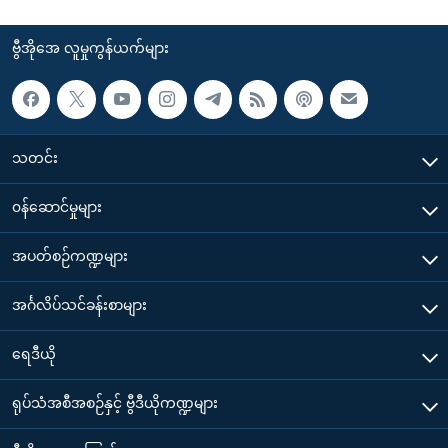
ဗွီအိုအေ လူမှုကွန်ယက်များ
သတင်း
၀န်ဆောင်မှုများ
အပတ်စဉ်ကဏ္ဍများ
အင်္ဂလိပ်သင်ခန်းစာများ
ရေဒီယို
ရုပ်သံအစီအစဉ်နှင့် ဗွီဒီယိုကဏ္ဍများ