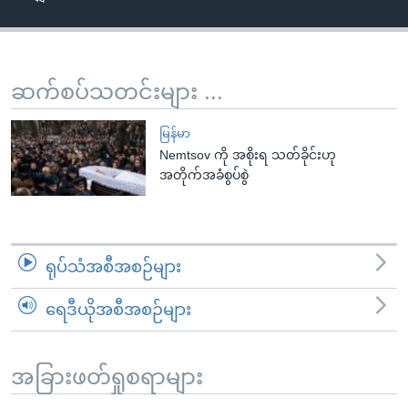
အ
သုတပဒေသာ အင်္ဂလိပ်စာ
ညွန်း
Learning English
စာမျက်နှာ
သို့
ဗွီအိုအေ လူမှုကွန်ယက်များ
ဆက်စပ်သတင်းများ ...
ကျော်
ကြည့်
မြန်မာ
ရန်
Nemtsov ကို အစိုးရ သတ်ခိုင်းဟု
ဘာသာစကားများ
အတိုက်အခံစွပ်စွဲ
ရှာဖွေ
ရန်
နေရာ
သို့
ရုပ်သံအစီအစဉ်များ
ကျော်
ရန်
ရေဒီယိုအစီအစဉ်များ
အခြားဖတ်ရှုစရာများ