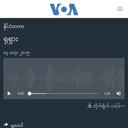
သုံး
ရ
လွယ်ကူ
နိုင်ငံတကာ
မူလစာမျက်နှာ
စေ
ရုရှား
မြန်မာ
သည့်
ကမ္ဘာ့သတင်းများ
၀၄ မတ္၊ ၂၀၁၅
Link
ဗွီဒီယို
နိုင်ငံတကာ
များ
သတင်းလွတ်လပ်ခွင့်
အမေရိကန်
ပင်မ
ရပ်ဝန်းတခု လမ်းတခု အလွန်
တရုတ်
No media source currently available
အကြောင်းအရာ
သို့
အင်္ဂလိပ်စာလေ့လာမယ်
အစ္စရေး-ပါလက်စတိုင်း
0:00
1:20
ကျော်
အပတ်စဉ်ကဏ္ဍများ
အမေရိကန်သုံးအီဒီယံ
တိုက်ရိုက် လင့်ခ်
ကြည့်
ရေဒီယိုနှင့်ရုပ်သံ အချက်အလက်များ
မကြေးမုံရဲ့ အင်္ဂလိပ်စာ
ရေဒီယို
ရန်
ပင်မ
ရေဒီယို/တီဗွီအစီအစဉ်
ရုပ်ရှင်ထဲက အင်္ဂလိပ်စာ
တီဗွီ
မျှဝေပါ