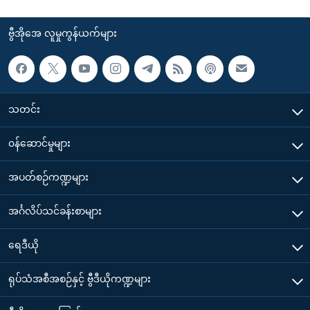
ဗွီအိုအေ လူမှုကွန်ယက်များ
သတင်း
၀န်ဆောင်မှုများ
အပတ်စဉ်ကဏ္ဍများ
အင်္ဂလိပ်သင်ခန်းစာများ
ရေဒီယို
ရုပ်သံအစီအစဉ်နှင့် ဗွီဒီယိုကဏ္ဍများ