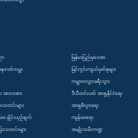
ပညာ
မြန်မာပြည်မှပေးစာ
အနာဂတ်ကမ္ဘာ
မြင်ကွင်းကျယ်မှတ်စုများ
ကမ္ဘာတလွှားခရီးသွား
း အားကစား
ဒီသီတင်းပတ် အာရှနိုင်ငံရေး
ားသတင်းများ
အာရှစီးပွားရေး
်မာ နှိုင်းယှဉ်ချက်
ကျန်းမာရေး
ပြားသတင်းများ
အမျိုးသမီးကဏ္ဍ