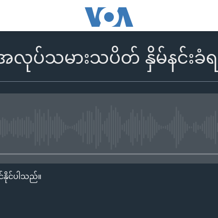
အလုပ်သမားသပိတ် နှိမ်နင်းခံရ
No media source currently availa
်နိုင်ပါသည်။