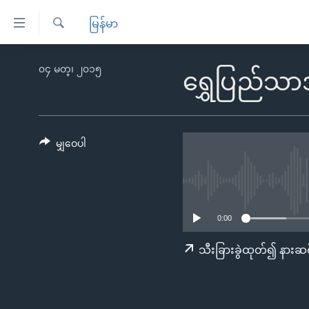
သုံး
မြန်မာ
ရ
ရှာဖွေ
လွယ်ကူ
မူလစာမျက်နှာ
၀၄ မတ္၊ ၂၀၁၅
ရ
ရွှေပြည်သာ
စေ
မြန်မာ
လာ
သည့်
ဒ်
ကမ္ဘာ့သတင်းများ
Link
ဗွီဒီယို
နိုင်ငံတကာ
မျှဝေပါ
များ
သတင်းလွတ်လပ်ခွင့်
အမေရိကန်
ပင်မ
ရပ်ဝန်းတခု လမ်းတခု အလွန်
တရုတ်
အကြောင်းအရာ
အင်္ဂလိပ်စာလေ့လာမယ်
အစ္စရေး-ပါလက်စတိုင်း
သို့
0:00
အပတ်စဉ်ကဏ္ဍများ
အမေရိကန်သုံးအီဒီယံ
ကျော်
သီးခြားခွဲထုတ်၍ နားဆင
ကြည့်
ရေဒီယိုနှင့်ရုပ်သံ အချက်အလက်များ
မကြေးမုံရဲ့ အင်္ဂလိပ်စာ
ရေဒီယို
ရန်
ရေဒီယို/တီဗွီအစီအစဉ်
ရုပ်ရှင်ထဲက အင်္ဂလိပ်စာ
တီဗွီ
ပင်မ