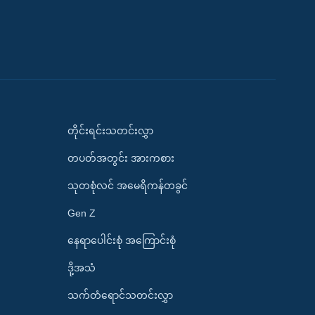
တိုင်းရင်းသတင်းလွှာ
တပတ်အတွင်း အားကစား
သုတစုံလင် အမေရိကန်တခွင်
Gen Z
နေရာပေါင်းစုံ အကြောင်းစုံ
ဒို့အသံ
သက်တံရောင်သတင်းလွှာ