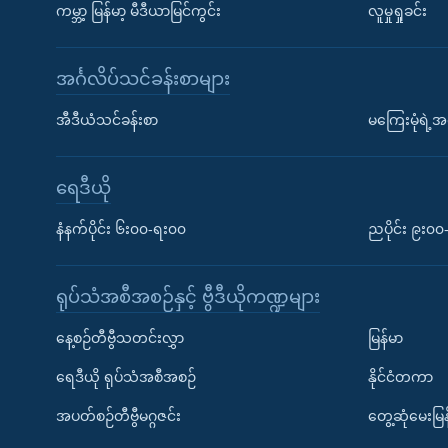
ကမ္ဘာ့ မြန်မာ့ မီဒီယာမြင်ကွင်း
လူမှုရှုခင်း
အင်္ဂလိပ်သင်ခန်းစာများ
အီဒီယံသင်ခန်းစာ
မကြေးမုံရဲ့အင
ရေဒီယို
နံနက်ပိုင်း ၆း၀၀-ရး၀၀
ညပိုင်း ၉း၀
ရုပ်သံအစီအစဉ်နှင့် ဗွီဒီယိုကဏ္ဍများ
နေ့စဉ်တီဗွီသတင်းလွှာ
မြန်မာ
ရေဒီယို ရုပ်သံအစီအစဉ်
နိုင်ငံတကာ
အပတ်စဉ်တီဗွီမဂ္ဂဇင်း
တွေ့ဆုံမေးမြန