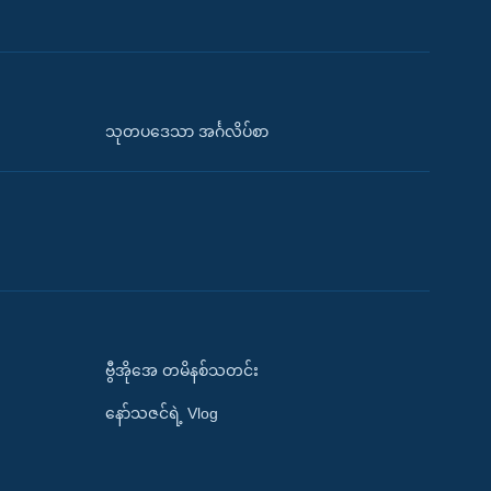
သုတပဒေသာ အင်္ဂလိပ်စာ
ဗွီအိုအေ တမိနစ်သတင်း
နော်သဇင်ရဲ့ Vlog