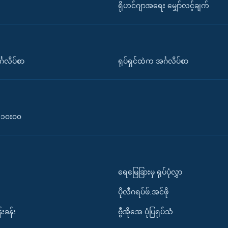
ရိုဟင်ဂျာအရေး မျှော်လင့်ချက်
်္ဂလိပ်စာ
ရုပ်ရှင်ထဲက အင်္ဂလိပ်စာ
၀-၁၀း၀၀
ရေမြေခြားမှ ရုပ်ပုံလွှာ
ပိုလီဂရပ်ဖ်.အင်ဖို
်းခန်း
ဗွီအိုအေ ပုံပြရုပ်သံ