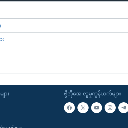
း
ား
ုများ
ဗွီအိုအေ လူမှုကွန်ယက်များ
းလ်သတင်းလွှာ