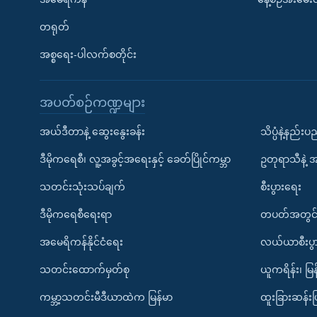
တရုတ်
အစ္စရေး-ပါလက်စတိုင်း
အပတ်စဉ်ကဏ္ဍများ
အယ်ဒီတာနဲ့ ဆွေးနွေးခန်း
သိပ္ပံနဲ့နည်း
ဒီမိုကရေစီ၊ လူ့အခွင့်အရေးနှင့် ခေတ်ပြိုင်ကမ္ဘာ
ဥတုရာသီနဲ့ 
သတင်းသုံးသပ်ချက်
စီးပွားရေး
ဒီမိုကရေစီရေးရာ
တပတ်အတွင်
အမေရိကန်နိုင်ငံရေး
လယ်ယာစီးပွ
သတင်းထောက်မှတ်စု
ယူကရိန်း၊ မြန
ကမ္ဘာ့သတင်းမီဒီယာထဲက မြန်မာ
ထူးခြားဆန်း