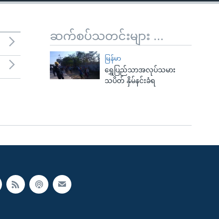
ဆက်စပ်သတင်းများ ...
မြန်မာ
ရွှေပြည်သာအလုပ်သမား
သပိတ် နှိမ်နင်းခံရ