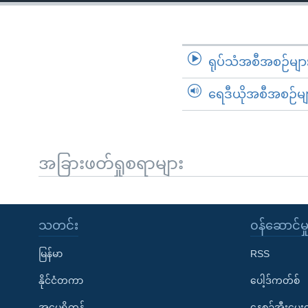
သုတပဒေသာ အင်္ဂလိပ်စာ
အ
ညွန်း
စာမျက်နှာ
သို့
ရုပ်သံအစီအစဉ်မျာ
ကျော်
ရေဒီယိုအစီအစဉ်မျ
ကြည့်
ရန်
ရှာဖွေ
ရန်
အခြားဖတ်ရှုစရာများ
နေရာ
သို့
ကျော်
သတင်း
၀န်ဆောင်မှ
ရန်
မြန်မာ
RSS
နိုင်ငံတကာ
ပေါ့ဒ်ကတ်စ်
အမေရိကန်
နေ့စဉ်အီးမေ