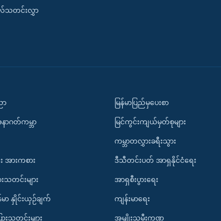
းလ်သတင်းလွှာ
ပညာ
မြန်မာပြည်မှပေးစာ
အနာဂတ်ကမ္ဘာ
မြင်ကွင်းကျယ်မှတ်စုများ
ကမ္ဘာတလွှားခရီးသွား
း အားကစား
ဒီသီတင်းပတ် အာရှနိုင်ငံရေး
ားသတင်းများ
အာရှစီးပွားရေး
်မာ နှိုင်းယှဉ်ချက်
ကျန်းမာရေး
ပြားသတင်းများ
အမျိုးသမီးကဏ္ဍ