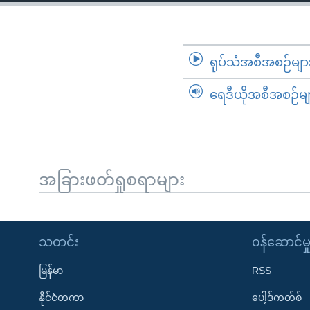
သုတပဒေသာ အင်္ဂလိပ်စာ
အ
ညွန်း
စာမျက်နှာ
သို့
ရုပ်သံအစီအစဉ်မျာ
ကျော်
ရေဒီယိုအစီအစဉ်မျ
ကြည့်
ရန်
ရှာဖွေ
ရန်
နေရာ
အခြားဖတ်ရှုစရာများ
သို့
ကျော်
ရန်
သတင်း
၀န်ဆောင်မှ
မြန်မာ
RSS
နိုင်ငံတကာ
ပေါ့ဒ်ကတ်စ်