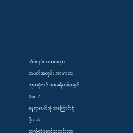
တိုင်းရင်းသတင်းလွှာ
တပတ်အတွင်း အားကစား
သုတစုံလင် အမေရိကန်တခွင်
Gen Z
နေရာပေါင်းစုံ အကြောင်းစုံ
ဒို့အသံ
သက်တံရောင်သတင်းလွှာ