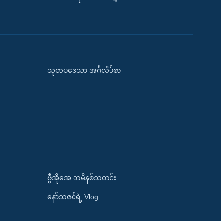
သုတပဒေသာ အင်္ဂလိပ်စာ
ဗွီအိုအေ တမိနစ်သတင်း
နော်သဇင်ရဲ့ Vlog