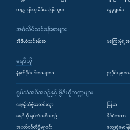
ကမ္ဘာ့ မြန်မာ့ မီဒီယာမြင်ကွင်း
လူမှုရှုခင်း
အင်္ဂလိပ်သင်ခန်းစာများ
အီဒီယံသင်ခန်းစာ
မကြေးမုံရဲ့အင
ရေဒီယို
နံနက်ပိုင်း ၆း၀၀-ရး၀၀
ညပိုင်း ၉း၀
ရုပ်သံအစီအစဉ်နှင့် ဗွီဒီယိုကဏ္ဍများ
နေ့စဉ်တီဗွီသတင်းလွှာ
မြန်မာ
ရေဒီယို ရုပ်သံအစီအစဉ်
နိုင်ငံတကာ
အပတ်စဉ်တီဗွီမဂ္ဂဇင်း
တွေ့ဆုံမေးမြန