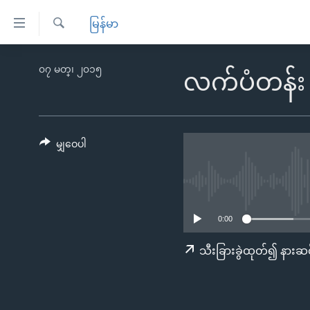
သုံး
မြန်မာ
ရ
ရှာဖွေ
လွယ်ကူ
မူလစာမျက်နှာ
၀၇ မတ္၊ ၂၀၁၅
ရ
လက်ပံတန်း
စေ
မြန်မာ
လာ
သည့်
ဒ်
ကမ္ဘာ့သတင်းများ
Link
ဗွီဒီယို
နိုင်ငံတကာ
မျှဝေပါ
များ
သတင်းလွတ်လပ်ခွင့်
အမေရိကန်
ပင်မ
ရပ်ဝန်းတခု လမ်းတခု အလွန်
တရုတ်
အကြောင်းအရာ
အင်္ဂလိပ်စာလေ့လာမယ်
အစ္စရေး-ပါလက်စတိုင်း
သို့
0:00
အပတ်စဉ်ကဏ္ဍများ
အမေရိကန်သုံးအီဒီယံ
ကျော်
သီးခြားခွဲထုတ်၍ နားဆင
ကြည့်
ရေဒီယိုနှင့်ရုပ်သံ အချက်အလက်များ
မကြေးမုံရဲ့ အင်္ဂလိပ်စာ
ရေဒီယို
ရန်
ရေဒီယို/တီဗွီအစီအစဉ်
ရုပ်ရှင်ထဲက အင်္ဂလိပ်စာ
တီဗွီ
ပင်မ