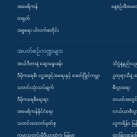
အမေရိကန်
နေ့စဉ်အီးမေ
တရုတ်
အစ္စရေး-ပါလက်စတိုင်း
အပတ်စဉ်ကဏ္ဍများ
အယ်ဒီတာနဲ့ ဆွေးနွေးခန်း
သိပ္ပံနဲ့နည်း
ဒီမိုကရေစီ၊ လူ့အခွင့်အရေးနှင့် ခေတ်ပြိုင်ကမ္ဘာ
ဥတုရာသီနဲ့ 
သတင်းသုံးသပ်ချက်
စီးပွားရေး
ဒီမိုကရေစီရေးရာ
တပတ်အတွင်
အမေရိကန်နိုင်ငံရေး
လယ်ယာစီးပွ
သတင်းထောက်မှတ်စု
ယူကရိန်း၊ မြန
ကမ္ဘာ့သတင်းမီဒီယာထဲက မြန်မာ
ထူးခြားဆန်း