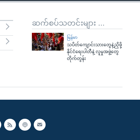
ဆက်စပ်သတင်းများ ...
မြန်မာ
သပိတ်ကျောင်းသားတွေနဲ့ညှိဖို့
နိုင်ငံရေးပါတီနဲ့ လူမှုအဖွဲ့တွေ
တိုက်တွန်း