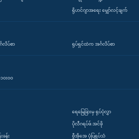
ရိုဟင်ဂျာအရေး မျှော်လင့်ချက်
်္ဂလိပ်စာ
ရုပ်ရှင်ထဲက အင်္ဂလိပ်စာ
၀-၁၀း၀၀
ရေမြေခြားမှ ရုပ်ပုံလွှာ
ပိုလီဂရပ်ဖ်.အင်ဖို
်းခန်း
ဗွီအိုအေ ပုံပြရုပ်သံ