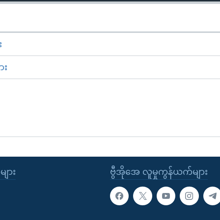
း
ား
ုများ
ဗွီအိုအေ လူမှုကွန်ယက်များ