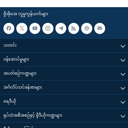
ဗွီအိုအေ လူမှုကွန်ယက်များ
သတင်း
၀န်ဆောင်မှုများ
အပတ်စဉ်ကဏ္ဍများ
အင်္ဂလိပ်သင်ခန်းစာများ
ရေဒီယို
ရုပ်သံအစီအစဉ်နှင့် ဗွီဒီယိုကဏ္ဍများ