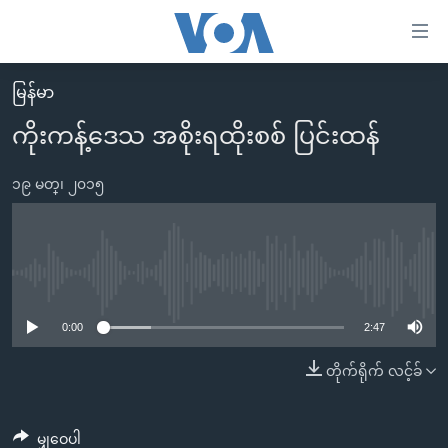
သုံး
ရ
လွယ်ကူ
မြန်မာ
မူလစာမျက်နှာ
စေ
ကိုးကန့်ဒေသ အစိုးရထိုးစစ် ပြင်းထန်
မြန်မာ
သည့်
ကမ္ဘာ့သတင်းများ
၁၉ မတ္၊ ၂၀၁၅
Link
ဗွီဒီယို
နိုင်ငံတကာ
များ
သတင်းလွတ်လပ်ခွင့်
အမေရိကန်
ပင်မ
ရပ်ဝန်းတခု လမ်းတခု အလွန်
တရုတ်
No media source currently available
အကြောင်းအရာ
သို့
အင်္ဂလိပ်စာလေ့လာမယ်
အစ္စရေး-ပါလက်စတိုင်း
0:00
2:47
ကျော်
အပတ်စဉ်ကဏ္ဍများ
အမေရိကန်သုံးအီဒီယံ
တိုက်ရိုက် လင့်ခ်
ကြည့်
ရေဒီယိုနှင့်ရုပ်သံ အချက်အလက်များ
မကြေးမုံရဲ့ အင်္ဂလိပ်စာ
ရေဒီယို
ရန်
ပင်မ
ရေဒီယို/တီဗွီအစီအစဉ်
ရုပ်ရှင်ထဲက အင်္ဂလိပ်စာ
တီဗွီ
မျှဝေပါ