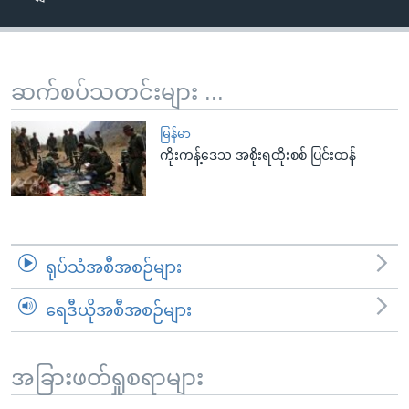
အ
သုတပဒေသာ အင်္ဂလိပ်စာ
ညွန်း
Learning English
စာမျက်နှာ
သို့
ဗွီအိုအေ လူမှုကွန်ယက်များ
ဆက်စပ်သတင်းများ ...
ကျော်
ကြည့်
မြန်မာ
ရန်
ကိုးကန့်ဒေသ အစိုးရထိုးစစ် ပြင်းထန်
ဘာသာစကားများ
ရှာဖွေ
ရန်
နေရာ
သို့
ရုပ်သံအစီအစဉ်များ
ကျော်
ရန်
ရေဒီယိုအစီအစဉ်များ
အခြားဖတ်ရှုစရာများ