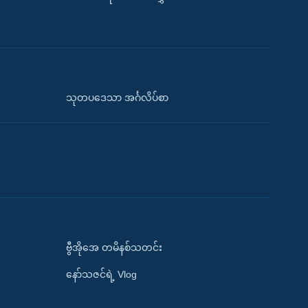
သုတပဒေသာ အင်္ဂလိပ်စာ
ဗွီအိုအေ တမိနစ်သတင်း
နော်သဇင်ရဲ့ Vlog