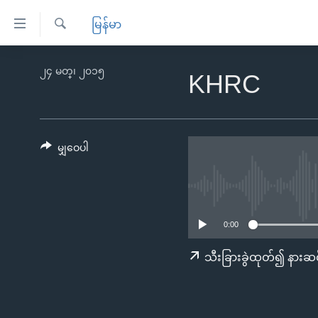
သုံး
မြန်မာ
ရ
ရှာဖွေ
လွယ်ကူ
မူလစာမျက်နှာ
၂၄ မတ္၊ ၂၀၁၅
ရ
KHRC
စေ
မြန်မာ
လာ
သည့်
ဒ်
ကမ္ဘာ့သတင်းများ
Link
ဗွီဒီယို
နိုင်ငံတကာ
မျှဝေပါ
များ
သတင်းလွတ်လပ်ခွင့်
အမေရိကန်
ပင်မ
ရပ်ဝန်းတခု လမ်းတခု အလွန်
တရုတ်
အကြောင်းအရာ
အင်္ဂလိပ်စာလေ့လာမယ်
အစ္စရေး-ပါလက်စတိုင်း
သို့
0:00
အပတ်စဉ်ကဏ္ဍများ
အမေရိကန်သုံးအီဒီယံ
ကျော်
သီးခြားခွဲထုတ်၍ နားဆင
ကြည့်
ရေဒီယိုနှင့်ရုပ်သံ အချက်အလက်များ
မကြေးမုံရဲ့ အင်္ဂလိပ်စာ
ရေဒီယို
ရန်
ရေဒီယို/တီဗွီအစီအစဉ်
ရုပ်ရှင်ထဲက အင်္ဂလိပ်စာ
တီဗွီ
ပင်မ