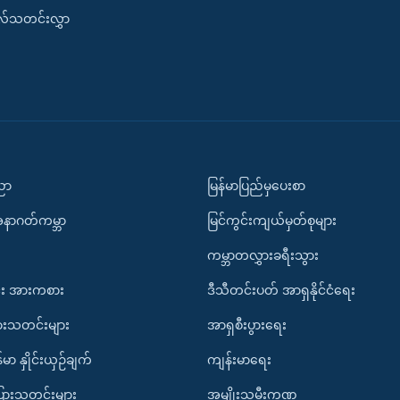
းလ်သတင်းလွှာ
ပညာ
မြန်မာပြည်မှပေးစာ
အနာဂတ်ကမ္ဘာ
မြင်ကွင်းကျယ်မှတ်စုများ
ကမ္ဘာတလွှားခရီးသွား
း အားကစား
ဒီသီတင်းပတ် အာရှနိုင်ငံရေး
ားသတင်းများ
အာရှစီးပွားရေး
်မာ နှိုင်းယှဉ်ချက်
ကျန်းမာရေး
ပြားသတင်းများ
အမျိုးသမီးကဏ္ဍ