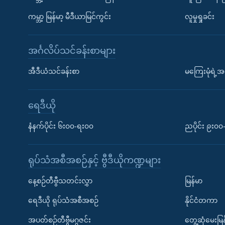
ကမ္ဘာ့ မြန်မာ့ မီဒီယာမြင်ကွင်း
လူမှုရှုခင်း
အင်္ဂလိပ်သင်ခန်းစာများ
အီဒီယံသင်ခန်းစာ
မကြေးမုံရဲ့အင
ရေဒီယို
နံနက်ပိုင်း ၆း၀၀-ရး၀၀
ညပိုင်း ၉း၀
ရုပ်သံအစီအစဉ်နှင့် ဗွီဒီယိုကဏ္ဍများ
နေ့စဉ်တီဗွီသတင်းလွှာ
မြန်မာ
ရေဒီယို ရုပ်သံအစီအစဉ်
နိုင်ငံတကာ
အပတ်စဉ်တီဗွီမဂ္ဂဇင်း
တွေ့ဆုံမေးမြန