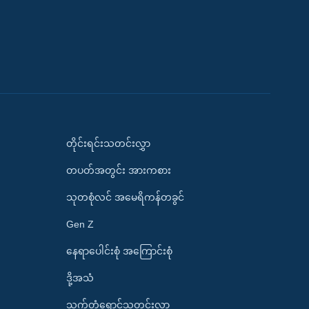
တိုင်းရင်းသတင်းလွှာ
တပတ်အတွင်း အားကစား
သုတစုံလင် အမေရိကန်တခွင်
Gen Z
နေရာပေါင်းစုံ အကြောင်းစုံ
ဒို့အသံ
သက်တံရောင်သတင်းလွှာ