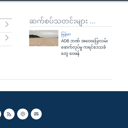
ဆက်စပ်သတင်းများ ...
မြန်မာ
ADB ဘဏ် အဝေးပြေးလမ်း
ဖောက်လုပ်မှု ကရင်ဒေသခံ
တွေ ဝေဖန်