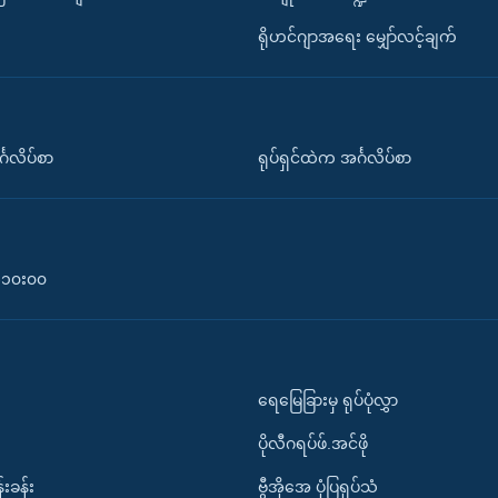
ရိုဟင်ဂျာအရေး မျှော်လင့်ချက်
်္ဂလိပ်စာ
ရုပ်ရှင်ထဲက အင်္ဂလိပ်စာ
၀-၁၀း၀၀
ရေမြေခြားမှ ရုပ်ပုံလွှာ
ပိုလီဂရပ်ဖ်.အင်ဖို
်းခန်း
ဗွီအိုအေ ပုံပြရုပ်သံ