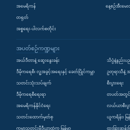
အမေရိကန်
နေ့စဉ်အီးမေ
တရုတ်
အစ္စရေး-ပါလက်စတိုင်း
အပတ်စဉ်ကဏ္ဍများ
အယ်ဒီတာနဲ့ ဆွေးနွေးခန်း
သိပ္ပံနဲ့နည်း
ဒီမိုကရေစီ၊ လူ့အခွင့်အရေးနှင့် ခေတ်ပြိုင်ကမ္ဘာ
ဥတုရာသီနဲ့ 
သတင်းသုံးသပ်ချက်
စီးပွားရေး
ဒီမိုကရေစီရေးရာ
တပတ်အတွင်
အမေရိကန်နိုင်ငံရေး
လယ်ယာစီးပွ
သတင်းထောက်မှတ်စု
ယူကရိန်း၊ မြန
ကမ္ဘာ့သတင်းမီဒီယာထဲက မြန်မာ
ထူးခြားဆန်း