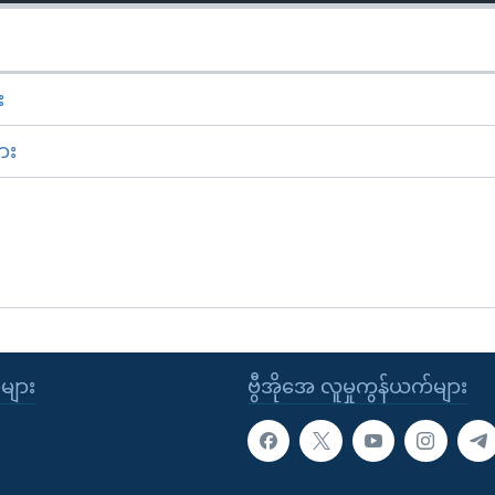
း
ား
ုများ
ဗွီအိုအေ လူမှုကွန်ယက်များ