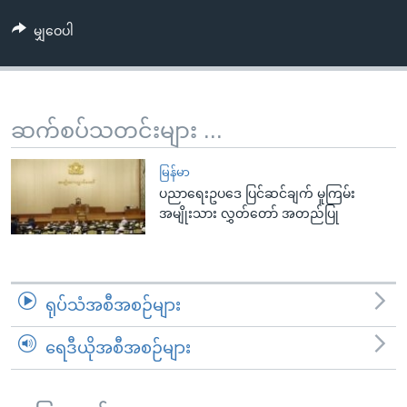
အ
သုတပဒေသာ အင်္ဂလိပ်စာ
ညွန်း
Learning English
မျှဝေပါ
စာမျက်နှာ
သို့
ဗွီအိုအေ လူမှုကွန်ယက်များ
ကျော်
ဆက်စပ်သတင်းများ ...
ကြည့်
ရန်
ဘာသာစကားများ
မြန်မာ
ရှာဖွေ
ပညာရေးဥပဒေ ပြင်ဆင်ချက် မူကြမ်း
ရန်
အမျိုးသား လွှတ်တော် အတည်ပြု
နေရာ
သို့
ကျော်
ရန်
ရုပ်သံအစီအစဉ်များ
ရေဒီယိုအစီအစဉ်များ