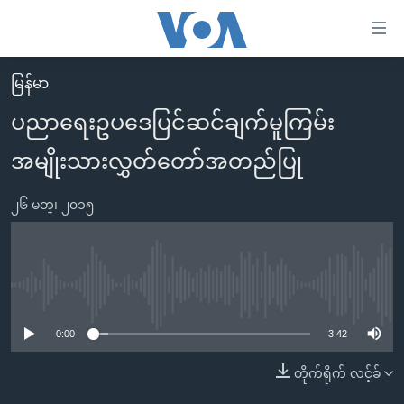
သုံး
ရ
လွယ်ကူ
မြန်မာ
မူလစာမျက်နှာ
စေ
ပညာရေးဥပဒေပြင်ဆင်ချက်မူကြမ်း
မြန်မာ
သည့်
အမျိုးသားလွှတ်တော်အတည်ပြု
ကမ္ဘာ့သတင်းများ
Link
ဗွီဒီယို
နိုင်ငံတကာ
များ
၂၆ မတ္၊ ၂၀၁၅
သတင်းလွတ်လပ်ခွင့်
အမေရိကန်
ပင်မ
ရပ်ဝန်းတခု လမ်းတခု အလွန်
တရုတ်
အကြောင်းအရာ
သို့
အင်္ဂလိပ်စာလေ့လာမယ်
အစ္စရေး-ပါလက်စတိုင်း
No media source currently available
ကျော်
အပတ်စဉ်ကဏ္ဍများ
အမေရိကန်သုံးအီဒီယံ
ကြည့်
0:00
3:42
ရေဒီယိုနှင့်ရုပ်သံ အချက်အလက်များ
မကြေးမုံရဲ့ အင်္ဂလိပ်စာ
ရေဒီယို
ရန်
တိုက်ရိုက် လင့်ခ်
ပင်မ
ရေဒီယို/တီဗွီအစီအစဉ်
ရုပ်ရှင်ထဲက အင်္ဂလိပ်စာ
တီဗွီ