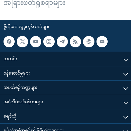
အခြားဖတ်ရှုစရာများ
ဗွီအိုအေ လူမှုကွန်ယက်များ
သတင်း
၀န်ဆောင်မှုများ
အပတ်စဉ်ကဏ္ဍများ
အင်္ဂလိပ်သင်ခန်းစာများ
ရေဒီယို
ရုပ်သံအစီအစဉ်နှင့် ဗွီဒီယိုကဏ္ဍများ