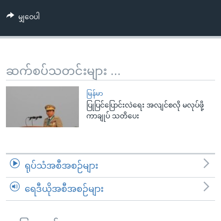
အ
သုတပဒေသာ အင်္ဂလိပ်စာ
ညွန်း
Learning English
မျှဝေပါ
စာမျက်နှာ
သို့
ဗွီအိုအေ လူမှုကွန်ယက်များ
ကျော်
ဆက်စပ်သတင်းများ ...
ကြည့်
ရန်
ဘာသာစကားများ
မြန်မာ
ရှာဖွေ
ပြုပြင်ပြောင်းလဲရေး အလျင်စလို မလုပ်ဖို့
ရန်
ကာချုပ် သတိပေး
နေရာ
သို့
ကျော်
ရန်
ရုပ်သံအစီအစဉ်များ
ရေဒီယိုအစီအစဉ်များ