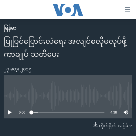
သုံး
ရ
လွယ်ကူ
မြန်မာ
မူလစာမျက်နှာ
စေ
ပြုပြင်ပြောင်းလဲရေး အလျင်စလိုမလုပ်ဖို့
မြန်မာ
သည့်
ကာချုပ် သတိပေး
ကမ္ဘာ့သတင်းများ
Link
ဗွီဒီယို
နိုင်ငံတကာ
များ
၂၇ မတ္၊ ၂၀၁၅
သတင်းလွတ်လပ်ခွင့်
အမေရိကန်
ပင်မ
ရပ်ဝန်းတခု လမ်းတခု အလွန်
တရုတ်
အကြောင်းအရာ
သို့
အင်္ဂလိပ်စာလေ့လာမယ်
အစ္စရေး-ပါလက်စတိုင်း
No media source currently available
ကျော်
အပတ်စဉ်ကဏ္ဍများ
အမေရိကန်သုံးအီဒီယံ
ကြည့်
0:00
4:38
ရေဒီယိုနှင့်ရုပ်သံ အချက်အလက်များ
မကြေးမုံရဲ့ အင်္ဂလိပ်စာ
ရေဒီယို
ရန်
တိုက်ရိုက် လင့်ခ်
ပင်မ
ရေဒီယို/တီဗွီအစီအစဉ်
ရုပ်ရှင်ထဲက အင်္ဂလိပ်စာ
တီဗွီ