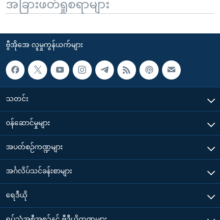
အခြားဖတ်ရှုစရာများ
ဗွီအိုအေ လူမှုကွန်ယက်များ
သတင်း
၀န်ဆောင်မှုများ
အပတ်စဉ်ကဏ္ဍများ
အင်္ဂလိပ်သင်ခန်းစာများ
ရေဒီယို
ရုပ်သံအစီအစဉ်နှင့် ဗွီဒီယိုကဏ္ဍများ