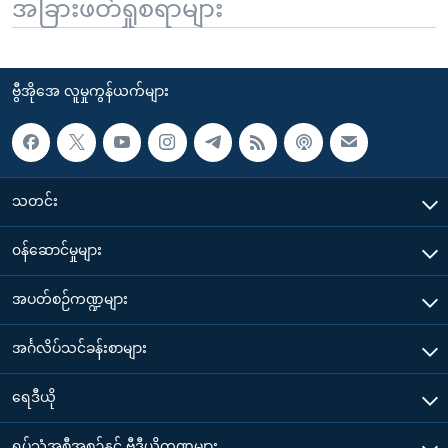
အခြားဖတ်ရှုစရာများ
ဗွီအိုအေ လူမှုကွန်ယက်များ
သတင်း
၀န်ဆောင်မှုများ
အပတ်စဉ်ကဏ္ဍများ
အင်္ဂလိပ်သင်ခန်းစာများ
ရေဒီယို
ရုပ်သံအစီအစဉ်နှင့် ဗွီဒီယိုကဏ္ဍများ