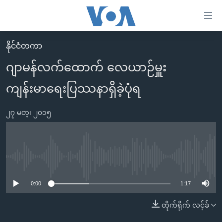
သုံး
ရ
လွယ်ကူ
နိုင်ငံတကာ
မူလစာမျက်နှာ
စေ
ဂျာမန်လက်ထောက် လေယာဉ်မှူး
မြန်မာ
သည့်
ကျန်းမာရေးပြဿနာရှိခဲ့ပုံရ
ကမ္ဘာ့သတင်းများ
Link
ဗွီဒီယို
နိုင်ငံတကာ
များ
၂၇ မတ္၊ ၂၀၁၅
သတင်းလွတ်လပ်ခွင့်
အမေရိကန်
ပင်မ
ရပ်ဝန်းတခု လမ်းတခု အလွန်
တရုတ်
အကြောင်းအရာ
သို့
အင်္ဂလိပ်စာလေ့လာမယ်
အစ္စရေး-ပါလက်စတိုင်း
No media source currently available
ကျော်
အပတ်စဉ်ကဏ္ဍများ
အမေရိကန်သုံးအီဒီယံ
ကြည့်
0:00
1:17
ရေဒီယိုနှင့်ရုပ်သံ အချက်အလက်များ
မကြေးမုံရဲ့ အင်္ဂလိပ်စာ
ရေဒီယို
ရန်
တိုက်ရိုက် လင့်ခ်
ပင်မ
ရေဒီယို/တီဗွီအစီအစဉ်
ရုပ်ရှင်ထဲက အင်္ဂလိပ်စာ
တီဗွီ