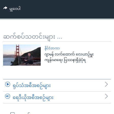
အ
သုတပဒေသာ အင်္ဂလိပ်စာ
ညွန်း
Learning English
မျှဝေပါ
စာမျက်နှာ
သို့
ဗွီအိုအေ လူမှုကွန်ယက်များ
ကျော်
ဆက်စပ်သတင်းများ ...
ကြည့်
ရန်
ဘာသာစကားများ
နိုင်ငံတကာ
ရှာဖွေ
ဂျာမန် လက်ထောက် လေယာဉ်မှူး
ရန်
ကျန်းမာရေး ပြဿနာရှိခဲ့ပုံရ
နေရာ
သို့
ကျော်
ရန်
ရုပ်သံအစီအစဉ်များ
ရေဒီယိုအစီအစဉ်များ