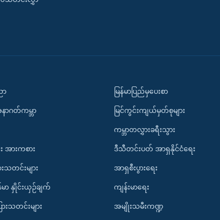
ပညာ
မြန်မာပြည်မှပေးစာ
အနာဂတ်ကမ္ဘာ
မြင်ကွင်းကျယ်မှတ်စုများ
ကမ္ဘာတလွှားခရီးသွား
း အားကစား
ဒီသီတင်းပတ် အာရှနိုင်ငံရေး
ားသတင်းများ
အာရှစီးပွားရေး
်မာ နှိုင်းယှဉ်ချက်
ကျန်းမာရေး
ပြားသတင်းများ
အမျိုးသမီးကဏ္ဍ