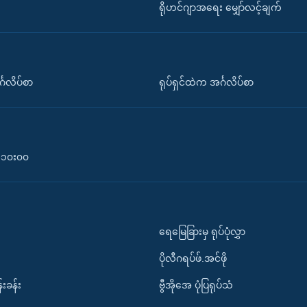
ရိုဟင်ဂျာအရေး မျှော်လင့်ချက်
်္ဂလိပ်စာ
ရုပ်ရှင်ထဲက အင်္ဂလိပ်စာ
၀-၁၀း၀၀
ရေမြေခြားမှ ရုပ်ပုံလွှာ
ပိုလီဂရပ်ဖ်.အင်ဖို
်းခန်း
ဗွီအိုအေ ပုံပြရုပ်သံ