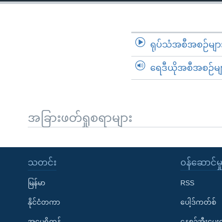
သုတပဒေသာ အင်္ဂလိပ်စာ
အ
ညွန်း
စာမျက်နှာ
သို့
ရုပ်သံအစီအစဉ်မျာ
ကျော်
ရေဒီယိုအစီအစဉ်မျ
ကြည့်
ရန်
ရှာဖွေ
ရန်
အခြားဖတ်ရှုစရာများ
နေရာ
သို့
ကျော်
သတင်း
၀န်ဆောင်မှ
ရန်
မြန်မာ
RSS
နိုင်ငံတကာ
ပေါ့ဒ်ကတ်စ်
အမေရိကန်
နေ့စဉ်အီးမေ