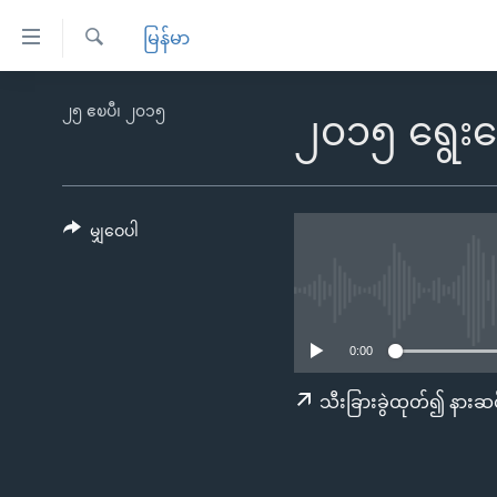
သုံး
မြန်မာ
ရ
ရှာဖွေ
လွယ်ကူ
မူလစာမျက်နှာ
၂၅ ဧၿပီ၊ ၂၀၁၅
ရ
၂၀၁၅ ရွေး
စေ
မြန်မာ
လာ
သည့်
ဒ်
ကမ္ဘာ့သတင်းများ
Link
ဗွီဒီယို
နိုင်ငံတကာ
မျှဝေပါ
များ
သတင်းလွတ်လပ်ခွင့်
အမေရိကန်
ပင်မ
ရပ်ဝန်းတခု လမ်းတခု အလွန်
တရုတ်
အကြောင်းအရာ
အင်္ဂလိပ်စာလေ့လာမယ်
အစ္စရေး-ပါလက်စတိုင်း
သို့
0:00
အပတ်စဉ်ကဏ္ဍများ
အမေရိကန်သုံးအီဒီယံ
ကျော်
သီးခြားခွဲထုတ်၍ နားဆင
ကြည့်
ရေဒီယိုနှင့်ရုပ်သံ အချက်အလက်များ
မကြေးမုံရဲ့ အင်္ဂလိပ်စာ
ရေဒီယို
ရန်
ရေဒီယို/တီဗွီအစီအစဉ်
ရုပ်ရှင်ထဲက အင်္ဂလိပ်စာ
တီဗွီ
ပင်မ