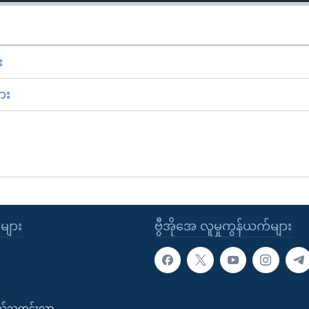
း
ား
ုများ
ဗွီအိုအေ လူမှုကွန်ယက်များ
းလ်သတင်းလွှာ