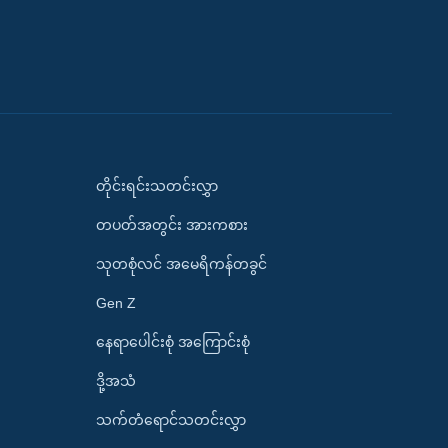
တိုင်းရင်းသတင်းလွှာ
တပတ်အတွင်း အားကစား
သုတစုံလင် အမေရိကန်တခွင်
Gen Z
နေရာပေါင်းစုံ အကြောင်းစုံ
ဒို့အသံ
သက်တံရောင်သတင်းလွှာ