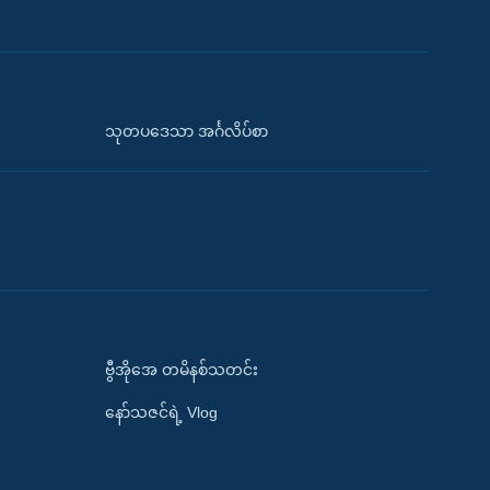
သုတပဒေသာ အင်္ဂလိပ်စာ
ဗွီအိုအေ တမိနစ်သတင်း
နော်သဇင်ရဲ့ Vlog