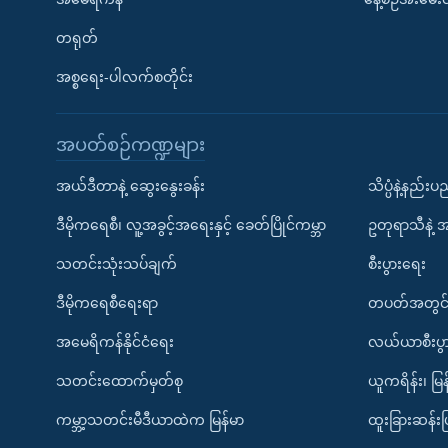
တရုတ်
အစ္စရေး-ပါလက်စတိုင်း
အပတ်စဉ်ကဏ္ဍများ
အယ်ဒီတာနဲ့ ဆွေးနွေးခန်း
သိပ္ပံနဲ့နည်း
ဒီမိုကရေစီ၊ လူ့အခွင့်အရေးနှင့် ခေတ်ပြိုင်ကမ္ဘာ
ဥတုရာသီနဲ့ 
သတင်းသုံးသပ်ချက်
စီးပွားရေး
ဒီမိုကရေစီရေးရာ
တပတ်အတွင်
အမေရိကန်နိုင်ငံရေး
လယ်ယာစီးပွ
သတင်းထောက်မှတ်စု
ယူကရိန်း၊ မြန
ကမ္ဘာ့သတင်းမီဒီယာထဲက မြန်မာ
ထူးခြားဆန်း