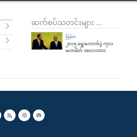
ဆက်စပ်သတင်းများ ...
မြန်မာ
၂၀၁၅ ရွေးကောက်ပွဲ ကုလ
မဟာမိတ် အလေးထား