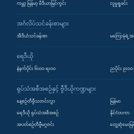
ကမ္ဘာ့ မြန်မာ့ မီဒီယာမြင်ကွင်း
လူမှုရှုခင်း
အင်္ဂလိပ်သင်ခန်းစာများ
အီဒီယံသင်ခန်းစာ
မကြေးမုံရဲ့အင
ရေဒီယို
နံနက်ပိုင်း ၆း၀၀-ရး၀၀
ညပိုင်း ၉း၀
ရုပ်သံအစီအစဉ်နှင့် ဗွီဒီယိုကဏ္ဍများ
နေ့စဉ်တီဗွီသတင်းလွှာ
မြန်မာ
ရေဒီယို ရုပ်သံအစီအစဉ်
နိုင်ငံတကာ
အပတ်စဉ်တီဗွီမဂ္ဂဇင်း
တွေ့ဆုံမေးမြန