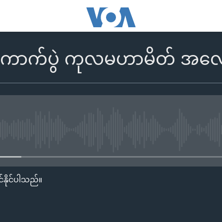
ကောက်ပွဲ ကုလမဟာမိတ် အလ
No media source currently availa
်နိုင်ပါသည်။