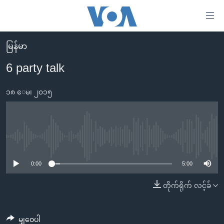
သုံး
ရ
လွယ်ကူ
မြန်မာ
မူလစာမျက်နှာ
စေ
6 party talk
မြန်မာ
သည့်
ကမ္ဘာ့သတင်းများ
၁၈ ေမ၊ ၂၀၁၅
Link
ဗွီဒီယို
နိုင်ငံတကာ
များ
သတင်းလွတ်လပ်ခွင့်
အမေရိကန်
ပင်မ
ရပ်ဝန်းတခု လမ်းတခု အလွန်
တရုတ်
No media source currently available
အကြောင်းအရာ
သို့
အင်္ဂလိပ်စာလေ့လာမယ်
အစ္စရေး-ပါလက်စတိုင်း
0:00
5:00
ကျော်
အပတ်စဉ်ကဏ္ဍများ
အမေရိကန်သုံးအီဒီယံ
တိုက်ရိုက် လင့်ခ်
ကြည့်
ရေဒီယိုနှင့်ရုပ်သံ အချက်အလက်များ
မကြေးမုံရဲ့ အင်္ဂလိပ်စာ
ရေဒီယို
ရန်
ပင်မ
ရေဒီယို/တီဗွီအစီအစဉ်
ရုပ်ရှင်ထဲက အင်္ဂလိပ်စာ
တီဗွီ
မျှဝေပါ