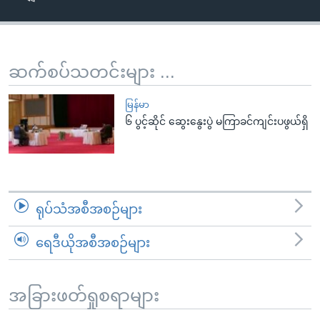
အ
သုတပဒေသာ အင်္ဂလိပ်စာ
ညွန်း
Learning English
စာမျက်နှာ
သို့
ဗွီအိုအေ လူမှုကွန်ယက်များ
ဆက်စပ်သတင်းများ ...
ကျော်
ကြည့်
မြန်မာ
ရန်
၆ ပွင့်ဆိုင် ဆွေးနွေးပွဲ မကြာခင်ကျင်းပဖွယ်ရှိ
ဘာသာစကားများ
ရှာဖွေ
ရန်
နေရာ
သို့
ရုပ်သံအစီအစဉ်များ
ကျော်
ရန်
ရေဒီယိုအစီအစဉ်များ
အခြားဖတ်ရှုစရာများ