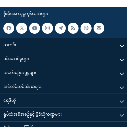
ဗွီအိုအေ လူမှုကွန်ယက်များ
သတင်း
၀န်ဆောင်မှုများ
အပတ်စဉ်ကဏ္ဍများ
အင်္ဂလိပ်သင်ခန်းစာများ
ရေဒီယို
ရုပ်သံအစီအစဉ်နှင့် ဗွီဒီယိုကဏ္ဍများ