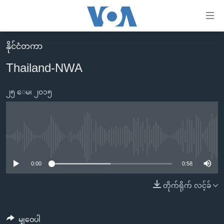
သုံး
ရ
လွယ်ကူ
နိုင်ငံတကာ
မူလစာမျက်နှာ
စေ
Thailand-NWA
မြန်မာ
သည့်
ကမ္ဘာ့သတင်းများ
၂၅ ေမ၊ ၂၀၁၅
Link
ဗွီဒီယို
နိုင်ငံတကာ
များ
သတင်းလွတ်လပ်ခွင့်
အမေရိကန်
ပင်မ
ရပ်ဝန်းတခု လမ်းတခု အလွန်
တရုတ်
No media source currently available
အကြောင်းအရာ
သို့
အင်္ဂလိပ်စာလေ့လာမယ်
အစ္စရေး-ပါလက်စတိုင်း
0:00
0:58
ကျော်
အပတ်စဉ်ကဏ္ဍများ
အမေရိကန်သုံးအီဒီယံ
တိုက်ရိုက် လင့်ခ်
ကြည့်
ရေဒီယိုနှင့်ရုပ်သံ အချက်အလက်များ
မကြေးမုံရဲ့ အင်္ဂလိပ်စာ
ရေဒီယို
ရန်
ပင်မ
ရေဒီယို/တီဗွီအစီအစဉ်
ရုပ်ရှင်ထဲက အင်္ဂလိပ်စာ
တီဗွီ
မျှဝေပါ