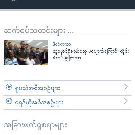
အ
သုတပဒေသာ အင်္ဂလိပ်စာ
ညွန်း
Learning English
စာမျက်နှာ
သို့
ဗွီအိုအေ လူမှုကွန်ယက်များ
ဆက်စပ်သတင်းများ ...
ကျော်
ကြည့်
နိုင်ငံတကာ
ရန်
လူမှောင်ခိုစခန်းတွေ ပပျောက်ကြောင်း ထိုင်း
ဘာသာစကားများ
ရဲတပ်ဖွဲ့ကြေညာ
ရှာဖွေ
ရန်
နေရာ
သို့
ရုပ်သံအစီအစဉ်များ
ကျော်
ရန်
ရေဒီယိုအစီအစဉ်များ
အခြားဖတ်ရှုစရာများ