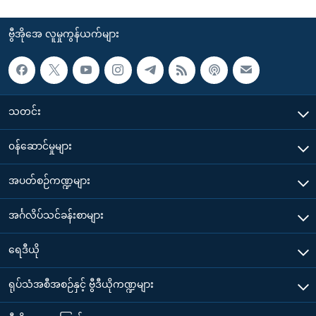
ဗွီအိုအေ လူမှုကွန်ယက်များ
သတင်း
၀န်ဆောင်မှုများ
အပတ်စဉ်ကဏ္ဍများ
အင်္ဂလိပ်သင်ခန်းစာများ
ရေဒီယို
ရုပ်သံအစီအစဉ်နှင့် ဗွီဒီယိုကဏ္ဍများ