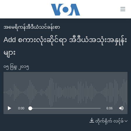
သုံး
ရ
လွယ်ကူ
အမေရိကန်အီဒီယံသင်ခန်းစာ
မူလစာမျက်နှာ
စေ
Add စကားလုံးဆိုင်ရာ အီဒီယံအသုံးအနှုန်း
မြန်မာ
သည့်
များ
ကမ္ဘာ့သတင်းများ
Link
ဗွီဒီယို
နိုင်ငံတကာ
များ
၀၅ ဇြန္၊ ၂၀၁၅
သတင်းလွတ်လပ်ခွင့်
အမေရိကန်
ပင်မ
ရပ်ဝန်းတခု လမ်းတခု အလွန်
တရုတ်
အကြောင်းအရာ
သို့
အင်္ဂလိပ်စာလေ့လာမယ်
အစ္စရေး-ပါလက်စတိုင်း
No media source currently available
ကျော်
အပတ်စဉ်ကဏ္ဍများ
အမေရိကန်သုံးအီဒီယံ
ကြည့်
0:00
6:06
ရေဒီယိုနှင့်ရုပ်သံ အချက်အလက်များ
မကြေးမုံရဲ့ အင်္ဂလိပ်စာ
ရေဒီယို
ရန်
တိုက်ရိုက် လင့်ခ်
ပင်မ
ရေဒီယို/တီဗွီအစီအစဉ်
ရုပ်ရှင်ထဲက အင်္ဂလိပ်စာ
တီဗွီ