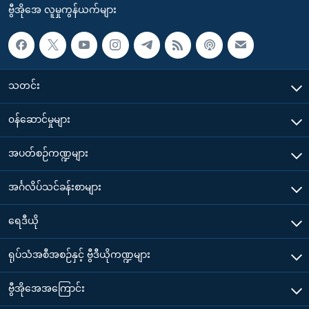
ဗွီအိုအေ လူမှုကွန်ယက်များ
သတင်း
၀န်ဆောင်မှုများ
အပတ်စဉ်ကဏ္ဍများ
အင်္ဂလိပ်သင်ခန်းစာများ
ရေဒီယို
ရုပ်သံအစီအစဉ်နှင့် ဗွီဒီယိုကဏ္ဍများ
ဗွီအိုအေအကြောင်း