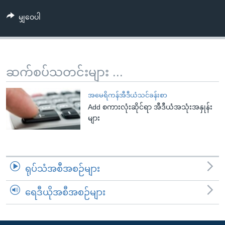
အ
သုတပဒေသာ အင်္ဂလိပ်စာ
ညွန်း
Learning English
မျှဝေပါ
စာမျက်နှာ
သို့
ဗွီအိုအေ လူမှုကွန်ယက်များ
ကျော်
ဆက်စပ်သတင်းများ ...
ကြည့်
ရန်
ဘာသာစကားများ
အမေရိကန်အီဒီယံသင်ခန်းစာ
ရှာဖွေ
Add စကားလုံးဆိုင်ရာ အီဒီယံအသုံးအနှုန်း
ရန်
များ
နေရာ
သို့
ကျော်
ရန်
ရုပ်သံအစီအစဉ်များ
ရေဒီယိုအစီအစဉ်များ