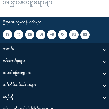
အခြားဖတ်ရှုစရာများ
ဗွီအိုအေ လူမှုကွန်ယက်များ
သတင်း
၀န်ဆောင်မှုများ
အပတ်စဉ်ကဏ္ဍများ
အင်္ဂလိပ်သင်ခန်းစာများ
ရေဒီယို
ရုပ်သံအစီအစဉ်နှင့် ဗွီဒီယိုကဏ္ဍများ