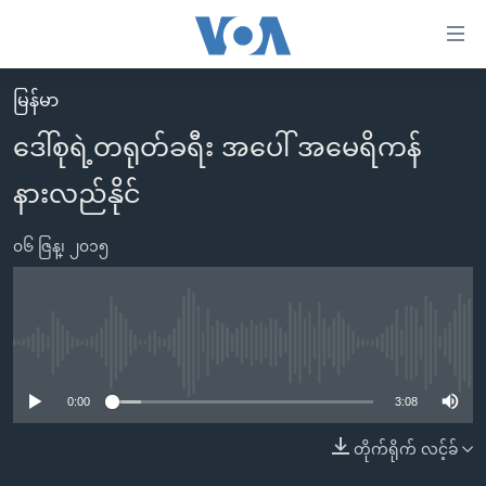
သုံး
ရ
လွယ်ကူ
မြန်မာ
မူလစာမျက်နှာ
စေ
ဒေါ်စုရဲ့တရုတ်ခရီး အပေါ် အမေရိကန်
မြန်မာ
သည့်
နားလည်နိုင်
ကမ္ဘာ့သတင်းများ
Link
ဗွီဒီယို
နိုင်ငံတကာ
များ
၀၆ ဇြန္၊ ၂၀၁၅
သတင်းလွတ်လပ်ခွင့်
အမေရိကန်
ပင်မ
ရပ်ဝန်းတခု လမ်းတခု အလွန်
တရုတ်
အကြောင်းအရာ
သို့
အင်္ဂလိပ်စာလေ့လာမယ်
အစ္စရေး-ပါလက်စတိုင်း
No media source currently available
ကျော်
အပတ်စဉ်ကဏ္ဍများ
အမေရိကန်သုံးအီဒီယံ
ကြည့်
0:00
3:08
ရေဒီယိုနှင့်ရုပ်သံ အချက်အလက်များ
မကြေးမုံရဲ့ အင်္ဂလိပ်စာ
ရေဒီယို
ရန်
တိုက်ရိုက် လင့်ခ်
ပင်မ
ရေဒီယို/တီဗွီအစီအစဉ်
ရုပ်ရှင်ထဲက အင်္ဂလိပ်စာ
တီဗွီ