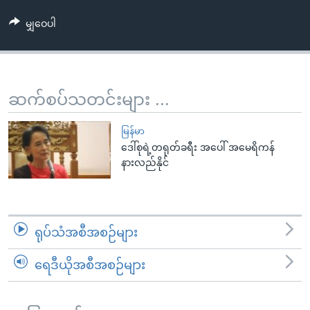
အ
သုတပဒေသာ အင်္ဂလိပ်စာ
ညွန်း
Learning English
မျှဝေပါ
စာမျက်နှာ
သို့
ဗွီအိုအေ လူမှုကွန်ယက်များ
ကျော်
ဆက်စပ်သတင်းများ ...
ကြည့်
ရန်
ဘာသာစကားများ
မြန်မာ
ရှာဖွေ
ဒေါ်စုရဲ့တရုတ်ခရီး အပေါ် အမေရိကန်
ရန်
နားလည်နိုင်
နေရာ
သို့
ကျော်
ရန်
ရုပ်သံအစီအစဉ်များ
ရေဒီယိုအစီအစဉ်များ