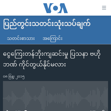
သုံး
ရ
လွယ်ကူ
ပြည်တွင်းသတင်းသုံးသပ်ချက်
မူလစာမျက်နှာ
စေ
မြန်မာ
သတင်းစာသား
အကြောင်း
သည့်
ကမ္ဘာ့သတင်းများ
Link
ငွေကြေးတန်ဘိုးကျဆင်းမှု ပြသနာ ဗဟို
ဗွီဒီယို
နိုင်ငံတကာ
များ
သတင်းလွတ်လပ်ခွင့်
အမေရိကန်
ဘဏ် ကိုင်တွယ်နိုင်မလား
ပင်မ
ရပ်ဝန်းတခု လမ်းတခု အလွန်
တရုတ်
အကြောင်းအရာ
၀၈ ဇြန္၊ ၂၀၁၅
သို့
အင်္ဂလိပ်စာလေ့လာမယ်
အစ္စရေး-ပါလက်စတိုင်း
ကျော်
အပတ်စဉ်ကဏ္ဍများ
အမေရိကန်သုံးအီဒီယံ
ကြည့်
ရေဒီယိုနှင့်ရုပ်သံ အချက်အလက်များ
မကြေးမုံရဲ့ အင်္ဂလိပ်စာ
ရေဒီယို
ရန်
No media source currently available
ပင်မ
ရေဒီယို/တီဗွီအစီအစဉ်
ရုပ်ရှင်ထဲက အင်္ဂလိပ်စာ
တီဗွီ