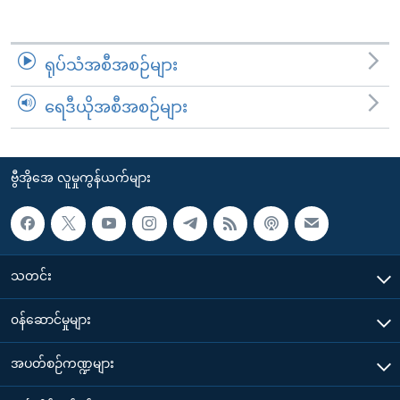
ရုပ်သံအစီအစဉ်များ
ရေဒီယိုအစီအစဉ်များ
ဗွီအိုအေ လူမှုကွန်ယက်များ
သတင်း
၀န်ဆောင်မှုများ
အပတ်စဉ်ကဏ္ဍများ