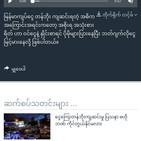
အ
0:00
5:57
သုတပဒေသာ အင်္ဂလိပ်စာ
ညွန်း
Learning English
တိုက်ရိုက် လင့်ခ်
မြန်မာကျပ်ငွေ တန်ဘိုး ကျဆင်းရတဲ့ အဓိက
စာမျက်နှာ
အကြောင်းအရင်းကတော့ အစိုးရ အသုံးစား
သို့
ဗွီအိုအေ လူမှုကွန်ယက်များ
ရိတ် ဟာ ဝင်ငွေနဲ့ နှိုင်းစာရင် ပိုမိုများပြားနေပြီး ဘတ်ဂျက်လိုငွေ
ကျော်
မြင့်မားနေလို့ ဖြစ်ပါတယ်။
ကြည့်
ရန်
ဘာသာစကားများ
ရှာဖွေ
မျှဝေပါ
ရန်
နေရာ
သို့
ကျော်
ဆက်စပ်သတင်းများ ...
ရန်
ငွေကြေးတန်ဘိုးကျဆင်းမှု ပြသနာ ဗဟို
ဘဏ် ကိုင်တွယ်နိုင်မလား