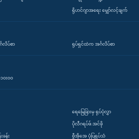
ရိုဟင်ဂျာအရေး မျှော်လင့်ချက်
်္ဂလိပ်စာ
ရုပ်ရှင်ထဲက အင်္ဂလိပ်စာ
၀-၁၀း၀၀
ရေမြေခြားမှ ရုပ်ပုံလွှာ
ပိုလီဂရပ်ဖ်.အင်ဖို
်းခန်း
ဗွီအိုအေ ပုံပြရုပ်သံ