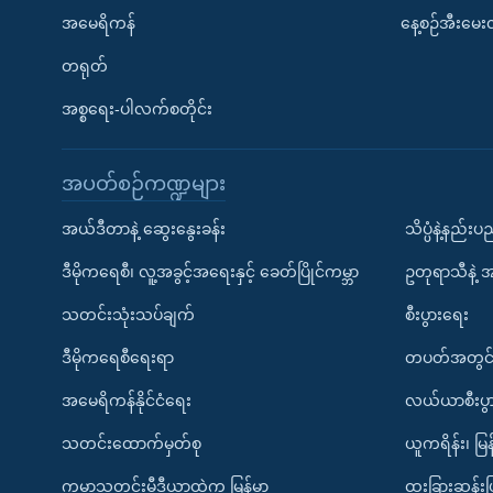
အမေရိကန်
နေ့စဉ်အီးမေ
တရုတ်
အစ္စရေး-ပါလက်စတိုင်း
အပတ်စဉ်ကဏ္ဍများ
အယ်ဒီတာနဲ့ ဆွေးနွေးခန်း
သိပ္ပံနဲ့နည်း
ဒီမိုကရေစီ၊ လူ့အခွင့်အရေးနှင့် ခေတ်ပြိုင်ကမ္ဘာ
ဥတုရာသီနဲ့ 
သတင်းသုံးသပ်ချက်
စီးပွားရေး
ဒီမိုကရေစီရေးရာ
တပတ်အတွင်
အမေရိကန်နိုင်ငံရေး
လယ်ယာစီးပွ
သတင်းထောက်မှတ်စု
ယူကရိန်း၊ မြန
ကမ္ဘာ့သတင်းမီဒီယာထဲက မြန်မာ
ထူးခြားဆန်း