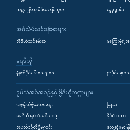
ကမ္ဘာ့ မြန်မာ့ မီဒီယာမြင်ကွင်း
လူမှုရှုခင်း
အင်္ဂလိပ်သင်ခန်းစာများ
အီဒီယံသင်ခန်းစာ
မကြေးမုံရဲ့အင
ရေဒီယို
နံနက်ပိုင်း ၆း၀၀-ရး၀၀
ညပိုင်း ၉း၀
ရုပ်သံအစီအစဉ်နှင့် ဗွီဒီယိုကဏ္ဍများ
နေ့စဉ်တီဗွီသတင်းလွှာ
မြန်မာ
ရေဒီယို ရုပ်သံအစီအစဉ်
နိုင်ငံတကာ
အပတ်စဉ်တီဗွီမဂ္ဂဇင်း
တွေ့ဆုံမေးမြန