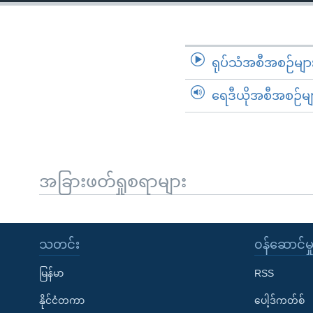
သုတပဒေသာ အင်္ဂလိပ်စာ
အ
ညွန်း
စာမျက်နှာ
သို့
ရုပ်သံအစီအစဉ်မျာ
ကျော်
ရေဒီယိုအစီအစဉ်မျ
ကြည့်
ရန်
ရှာဖွေ
ရန်
နေရာ
အခြားဖတ်ရှုစရာများ
သို့
ကျော်
ရန်
သတင်း
၀န်ဆောင်မှ
မြန်မာ
RSS
နိုင်ငံတကာ
ပေါ့ဒ်ကတ်စ်