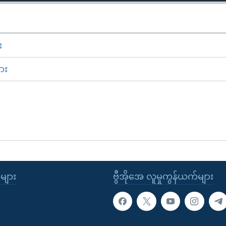
း
ား
ုများ
ဗွီအိုအေ လူမှုကွန်ယက်များ