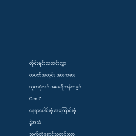
တိုင်းရင်းသတင်းလွှာ
တပတ်အတွင်း အားကစား
သုတစုံလင် အမေရိကန်တခွင်
Gen Z
နေရာပေါင်းစုံ အကြောင်းစုံ
ဒို့အသံ
သက်တံရောင်သတင်းလွှာ