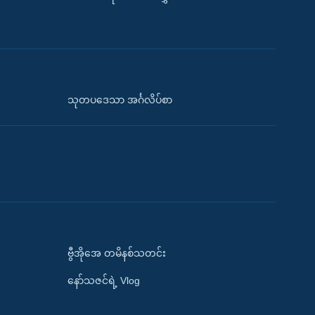
သုတပဒေသာ အင်္ဂလိပ်စာ
ဗွီအိုအေ တမိနစ်သတင်း
နော်သဇင်ရဲ့ Vlog