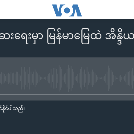
းရေးမှာ မြန်မာမြေထဲ အိန္ဒိယ
No media source currently availa
်နိုင်ပါသည်။