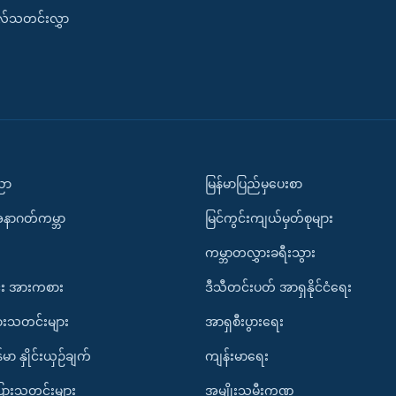
းလ်သတင်းလွှာ
ပညာ
မြန်မာပြည်မှပေးစာ
အနာဂတ်ကမ္ဘာ
မြင်ကွင်းကျယ်မှတ်စုများ
ကမ္ဘာတလွှားခရီးသွား
း အားကစား
ဒီသီတင်းပတ် အာရှနိုင်ငံရေး
ားသတင်းများ
အာရှစီးပွားရေး
်မာ နှိုင်းယှဉ်ချက်
ကျန်းမာရေး
ပြားသတင်းများ
အမျိုးသမီးကဏ္ဍ