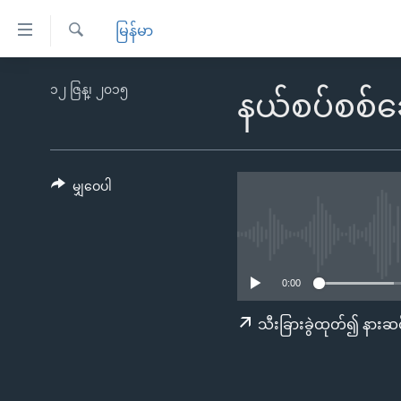
သုံး
မြန်မာ
ရ
ရှာဖွေ
လွယ်ကူ
မူလစာမျက်နှာ
၁၂ ဇြန္၊ ၂၀၁၅
ရ
နယ်စပ်စစ်ဆေ
စေ
မြန်မာ
လာ
သည့်
ဒ်
ကမ္ဘာ့သတင်းများ
Link
ဗွီဒီယို
နိုင်ငံတကာ
မျှဝေပါ
များ
သတင်းလွတ်လပ်ခွင့်
အမေရိကန်
ပင်မ
ရပ်ဝန်းတခု လမ်းတခု အလွန်
တရုတ်
အကြောင်းအရာ
အင်္ဂလိပ်စာလေ့လာမယ်
အစ္စရေး-ပါလက်စတိုင်း
သို့
0:00
အပတ်စဉ်ကဏ္ဍများ
အမေရိကန်သုံးအီဒီယံ
ကျော်
သီးခြားခွဲထုတ်၍ နားဆင
ကြည့်
ရေဒီယိုနှင့်ရုပ်သံ အချက်အလက်များ
မကြေးမုံရဲ့ အင်္ဂလိပ်စာ
ရေဒီယို
ရန်
ရေဒီယို/တီဗွီအစီအစဉ်
ရုပ်ရှင်ထဲက အင်္ဂလိပ်စာ
တီဗွီ
ပင်မ