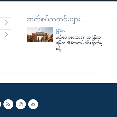
ဆက်စပ်သတင်းများ ...
မြန်မာ
နယ်စပ် စစ်ဆေးရေးမှာ မြန်မာ
မြေထဲ အိန္ဒိယတပ် ဝင်ရောက်မှု
မရှိ