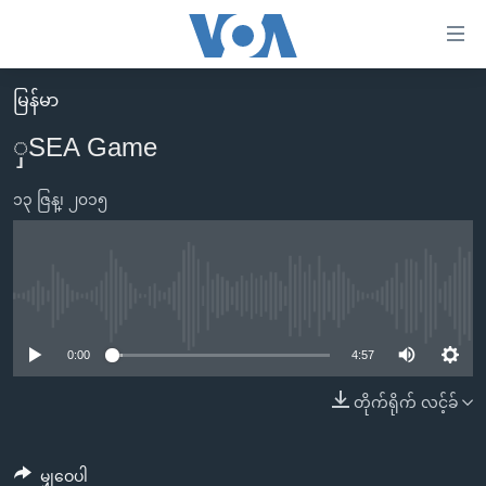
သုံး
ရ
လွယ်ကူ
မြန်မာ
မူလစာမျက်နှာ
စေ
ှSEA Game
မြန်မာ
သည့်
ကမ္ဘာ့သတင်းများ
၁၃ ဇြန္၊ ၂၀၁၅
Link
ဗွီဒီယို
နိုင်ငံတကာ
များ
သတင်းလွတ်လပ်ခွင့်
အမေရိကန်
ပင်မ
ရပ်ဝန်းတခု လမ်းတခု အလွန်
တရုတ်
No media source currently available
အကြောင်းအရာ
သို့
အင်္ဂလိပ်စာလေ့လာမယ်
အစ္စရေး-ပါလက်စတိုင်း
0:00
4:57
ကျော်
အပတ်စဉ်ကဏ္ဍများ
အမေရိကန်သုံးအီဒီယံ
တိုက်ရိုက် လင့်ခ်
ကြည့်
ရေဒီယိုနှင့်ရုပ်သံ အချက်အလက်များ
မကြေးမုံရဲ့ အင်္ဂလိပ်စာ
ရေဒီယို
ရန်
ပင်မ
ရေဒီယို/တီဗွီအစီအစဉ်
ရုပ်ရှင်ထဲက အင်္ဂလိပ်စာ
တီဗွီ
မျှဝေပါ