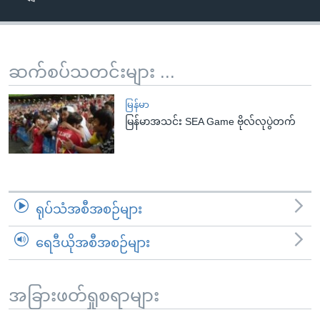
အ
သုတပဒေသာ အင်္ဂလိပ်စာ
ညွန်း
Learning English
စာမျက်နှာ
သို့
ဗွီအိုအေ လူမှုကွန်ယက်များ
ဆက်စပ်သတင်းများ ...
ကျော်
ကြည့်
မြန်မာ
ရန်
မြန်မာအသင်း SEA Game ဗိုလ်လုပွဲတက်
ဘာသာစကားများ
ရှာဖွေ
ရန်
နေရာ
သို့
ရုပ်သံအစီအစဉ်များ
ကျော်
ရန်
ရေဒီယိုအစီအစဉ်များ
အခြားဖတ်ရှုစရာများ