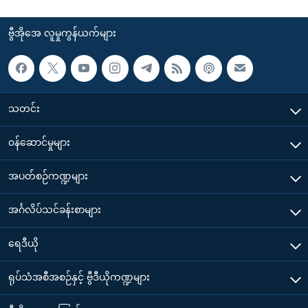
ဗွီအိုအေ လူမှုကွန်ယက်များ
သတင်း
၀န်ဆောင်မှုများ
အပတ်စဉ်ကဏ္ဍများ
အင်္ဂလိပ်သင်ခန်းစာများ
ရေဒီယို
ရုပ်သံအစီအစဉ်နှင့် ဗွီဒီယိုကဏ္ဍများ