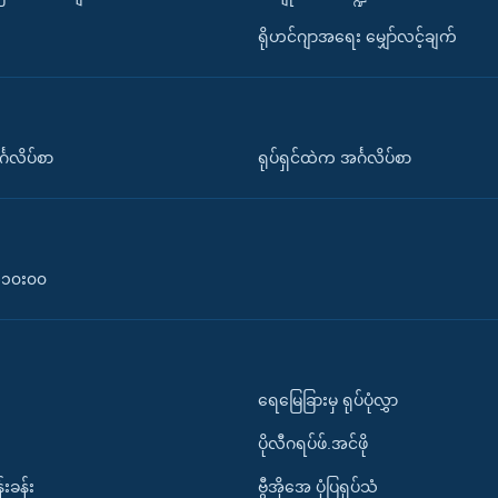
ရိုဟင်ဂျာအရေး မျှော်လင့်ချက်
်္ဂလိပ်စာ
ရုပ်ရှင်ထဲက အင်္ဂလိပ်စာ
၀-၁၀း၀၀
ရေမြေခြားမှ ရုပ်ပုံလွှာ
ပိုလီဂရပ်ဖ်.အင်ဖို
်းခန်း
ဗွီအိုအေ ပုံပြရုပ်သံ