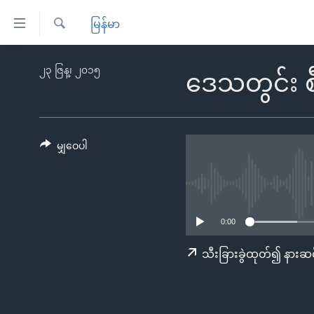
သုံး
မြန်မာ
ရ
ရှာဖွေ
လွယ်ကူ
မူလစာမျက်နှာ
၂၃ ဇြန္၊ ၂၀၁၅
ရ
ဒေသတွင်း စီး
စေ
မြန်မာ
လာ
သည့်
ဒ်
ကမ္ဘာ့သတင်းများ
Link
ဗွီဒီယို
နိုင်ငံတကာ
မျှဝေပါ
များ
သတင်းလွတ်လပ်ခွင့်
အမေရိကန်
ပင်မ
ရပ်ဝန်းတခု လမ်းတခု အလွန်
တရုတ်
အကြောင်းအရာ
အင်္ဂလိပ်စာလေ့လာမယ်
အစ္စရေး-ပါလက်စတိုင်း
သို့
0:00
အပတ်စဉ်ကဏ္ဍများ
အမေရိကန်သုံးအီဒီယံ
ကျော်
သီးခြားခွဲထုတ်၍ နားဆင
ကြည့်
ရေဒီယိုနှင့်ရုပ်သံ အချက်အလက်များ
မကြေးမုံရဲ့ အင်္ဂလိပ်စာ
ရေဒီယို
ရန်
ရေဒီယို/တီဗွီအစီအစဉ်
ရုပ်ရှင်ထဲက အင်္ဂလိပ်စာ
တီဗွီ
ပင်မ