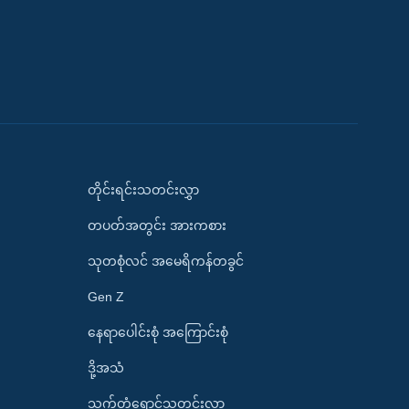
တိုင်းရင်းသတင်းလွှာ
တပတ်အတွင်း အားကစား
သုတစုံလင် အမေရိကန်တခွင်
Gen Z
နေရာပေါင်းစုံ အကြောင်းစုံ
ဒို့အသံ
သက်တံရောင်သတင်းလွှာ