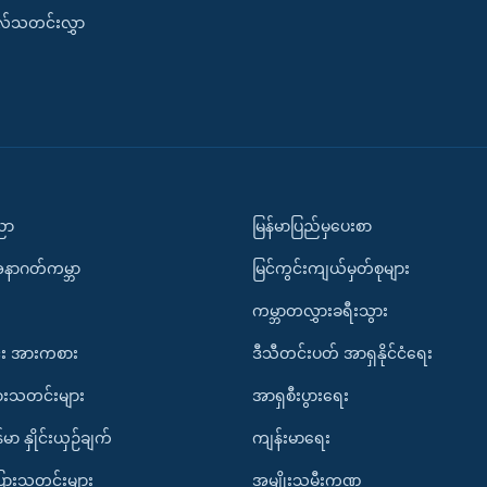
းလ်သတင်းလွှာ
ပညာ
မြန်မာပြည်မှပေးစာ
အနာဂတ်ကမ္ဘာ
မြင်ကွင်းကျယ်မှတ်စုများ
ကမ္ဘာတလွှားခရီးသွား
း အားကစား
ဒီသီတင်းပတ် အာရှနိုင်ငံရေး
ားသတင်းများ
အာရှစီးပွားရေး
်မာ နှိုင်းယှဉ်ချက်
ကျန်းမာရေး
ပြားသတင်းများ
အမျိုးသမီးကဏ္ဍ