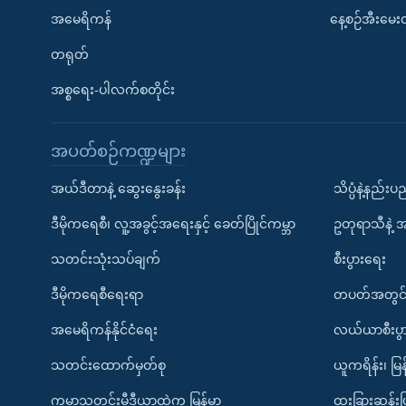
အမေရိကန်
နေ့စဉ်အီးမေ
တရုတ်
အစ္စရေး-ပါလက်စတိုင်း
အပတ်စဉ်ကဏ္ဍများ
အယ်ဒီတာနဲ့ ဆွေးနွေးခန်း
သိပ္ပံနဲ့နည်း
ဒီမိုကရေစီ၊ လူ့အခွင့်အရေးနှင့် ခေတ်ပြိုင်ကမ္ဘာ
ဥတုရာသီနဲ့ 
သတင်းသုံးသပ်ချက်
စီးပွားရေး
ဒီမိုကရေစီရေးရာ
တပတ်အတွင်
အမေရိကန်နိုင်ငံရေး
လယ်ယာစီးပွ
သတင်းထောက်မှတ်စု
ယူကရိန်း၊ မြန
ကမ္ဘာ့သတင်းမီဒီယာထဲက မြန်မာ
ထူးခြားဆန်း