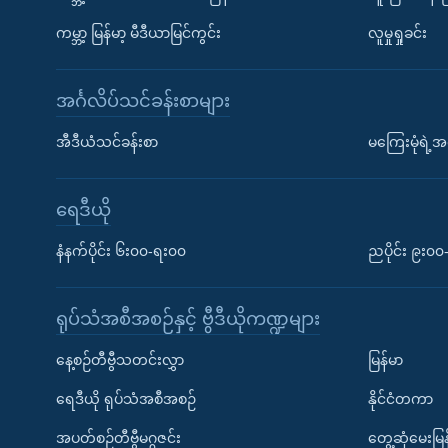
ကမ္ဘာ့ မြန်မာ့ မီဒီယာမြင်ကွင်း
လူမှုရှုခင်း
အင်္ဂလိပ်သင်ခန်းစာများ
အီဒီယံသင်ခန်းစာ
မကြေးမုံရဲ့အင
ရေဒီယို
နံနက်ပိုင်း ၆း၀၀-ရး၀၀
ညပိုင်း ၉း၀
ရုပ်သံအစီအစဉ်နှင့် ဗွီဒီယိုကဏ္ဍများ
နေ့စဉ်တီဗွီသတင်းလွှာ
မြန်မာ
ရေဒီယို ရုပ်သံအစီအစဉ်
နိုင်ငံတကာ
အပတ်စဉ်တီဗွီမဂ္ဂဇင်း
တွေ့ဆုံမေးမြန