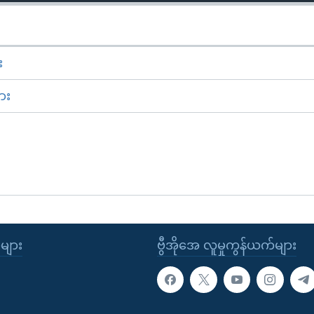
း
ား
ုများ
ဗွီအိုအေ လူမှုကွန်ယက်များ