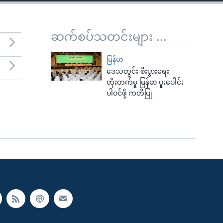
ဆက်စပ်သတင်းများ ...
မြန်မာ
ဒေသတွင်း စီးပွားရေး
တိုးတက်မှု မြန်မာ ပူးပေါင်း
ပါဝင်ဖို့ ကတိပြု