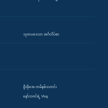
သုတပဒေသာ အင်္ဂလိပ်စာ
ဗွီအိုအေ တမိနစ်သတင်း
နော်သဇင်ရဲ့ Vlog