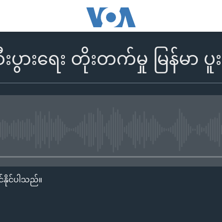
ပွားရေး တိုးတက်မှု မြန်မာ ပူး
No media source currently availa
်နိုင်ပါသည်။