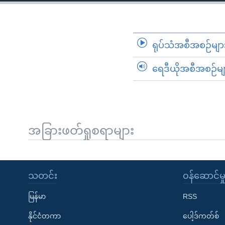
သုတပဒေသာ အင်္ဂလိပ်စာ
အ
ညွန်း
စာမျက်နှာ
သို့
ရုပ်သံအစီအစဉ်မျာ
ကျော်
ရေဒီယိုအစီအစဉ်မျ
ကြည့်
ရန်
ရှာဖွေ
ရန်
နေရာ
အခြားဖတ်ရှုစရာများ
သို့
ကျော်
ရန်
သတင်း
၀န်ဆောင်မှ
မြန်မာ
RSS
နိုင်ငံတကာ
ပေါ့ဒ်ကတ်စ်