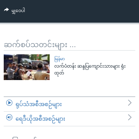
အ
သုတပဒေသာ အင်္ဂလိပ်စာ
ညွန်း
Learning English
မျှဝေပါ
စာမျက်နှာ
သို့
ဗွီအိုအေ လူမှုကွန်ယက်များ
ကျော်
ဆက်စပ်သတင်းများ ...
ကြည့်
ရန်
ဘာသာစကားများ
မြန်မာ
ရှာဖွေ
လက်ပံတန်း ဆန္ဒပြကျောင်းသားများ ရုံး
ရန်
ထုတ်
နေရာ
သို့
ကျော်
ရန်
ရုပ်သံအစီအစဉ်များ
ရေဒီယိုအစီအစဉ်များ