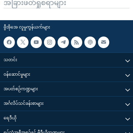
အခြားဖတ်ရှုစရာများ
ဗွီအိုအေ လူမှုကွန်ယက်များ
သတင်း
၀န်ဆောင်မှုများ
အပတ်စဉ်ကဏ္ဍများ
အင်္ဂလိပ်သင်ခန်းစာများ
ရေဒီယို
ရုပ်သံအစီအစဉ်နှင့် ဗွီဒီယိုကဏ္ဍများ