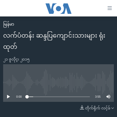
သုံး
ရ
လွယ်ကူ
မြန်မာ
မူလစာမျက်နှာ
စေ
လက်ပံတန်း ဆန္ဒပြကျောင်းသားများ ရုံး
မြန်မာ
သည့်
ထုတ်
ကမ္ဘာ့သတင်းများ
Link
ဗွီဒီယို
နိုင်ငံတကာ
များ
၂၁ ဇူလိုင္၊ ၂၀၁၅
သတင်းလွတ်လပ်ခွင့်
အမေရိကန်
ပင်မ
ရပ်ဝန်းတခု လမ်းတခု အလွန်
တရုတ်
အကြောင်းအရာ
သို့
အင်္ဂလိပ်စာလေ့လာမယ်
အစ္စရေး-ပါလက်စတိုင်း
No media source currently available
ကျော်
အပတ်စဉ်ကဏ္ဍများ
အမေရိကန်သုံးအီဒီယံ
ကြည့်
0:00
3:55
ရေဒီယိုနှင့်ရုပ်သံ အချက်အလက်များ
မကြေးမုံရဲ့ အင်္ဂလိပ်စာ
ရေဒီယို
ရန်
တိုက်ရိုက် လင့်ခ်
ပင်မ
ရေဒီယို/တီဗွီအစီအစဉ်
ရုပ်ရှင်ထဲက အင်္ဂလိပ်စာ
တီဗွီ