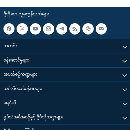
ဗွီအိုအေ လူမှုကွန်ယက်များ
သတင်း
၀န်ဆောင်မှုများ
အပတ်စဉ်ကဏ္ဍများ
အင်္ဂလိပ်သင်ခန်းစာများ
ရေဒီယို
ရုပ်သံအစီအစဉ်နှင့် ဗွီဒီယိုကဏ္ဍများ