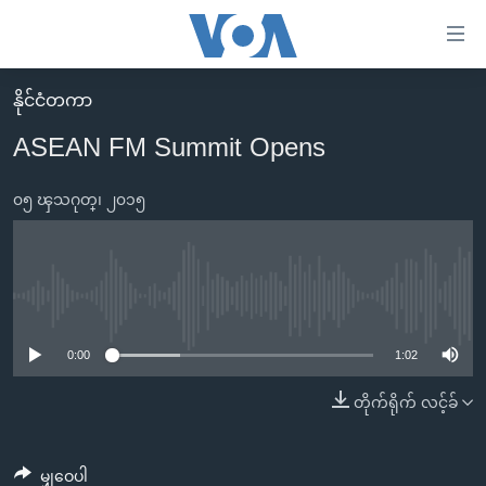
သုံး
ရ
လွယ်ကူ
နိုင်ငံတကာ
မူလစာမျက်နှာ
စေ
ASEAN FM Summit Opens
မြန်မာ
သည့်
ကမ္ဘာ့သတင်းများ
၀၅ ၾသဂုတ္၊ ၂၀၁၅
Link
ဗွီဒီယို
နိုင်ငံတကာ
များ
သတင်းလွတ်လပ်ခွင့်
အမေရိကန်
ပင်မ
ရပ်ဝန်းတခု လမ်းတခု အလွန်
တရုတ်
No media source currently available
အကြောင်းအရာ
သို့
အင်္ဂလိပ်စာလေ့လာမယ်
အစ္စရေး-ပါလက်စတိုင်း
0:00
1:02
ကျော်
အပတ်စဉ်ကဏ္ဍများ
အမေရိကန်သုံးအီဒီယံ
တိုက်ရိုက် လင့်ခ်
ကြည့်
ရေဒီယိုနှင့်ရုပ်သံ အချက်အလက်များ
မကြေးမုံရဲ့ အင်္ဂလိပ်စာ
ရေဒီယို
ရန်
ပင်မ
ရေဒီယို/တီဗွီအစီအစဉ်
ရုပ်ရှင်ထဲက အင်္ဂလိပ်စာ
တီဗွီ
မျှဝေပါ