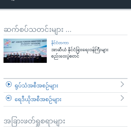
အ
သုတပဒေသာ အင်္ဂလိပ်စာ
ညွန်း
Learning English
စာမျက်နှာ
သို့
ဗွီအိုအေ လူမှုကွန်ယက်များ
ဆက်စပ်သတင်းများ ...
ကျော်
ကြည့်
နိုင်ငံတကာ
ရန်
အာဆီယံ နိုင်ငံခြားရေးဝန်ကြီးများ
ဘာသာစကားများ
စည်းဝေးပွဲစတင်
ရှာဖွေ
ရန်
နေရာ
သို့
ရုပ်သံအစီအစဉ်များ
ကျော်
ရန်
ရေဒီယိုအစီအစဉ်များ
အခြားဖတ်ရှုစရာများ