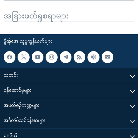
အခြားဖတ်ရှုစရာများ
ဗွီအိုအေ လူမှုကွန်ယက်များ
သတင်း
၀န်ဆောင်မှုများ
အပတ်စဉ်ကဏ္ဍများ
အင်္ဂလိပ်သင်ခန်းစာများ
ရေဒီယို