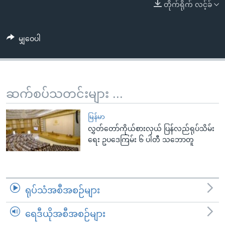
အ
တိုက်ရိုက် လင့်ခ်
သုတပဒေသာ အင်္ဂလိပ်စာ
ညွန်း
Learning English
စာမျက်နှာ
မျှဝေပါ
သို့
ဗွီအိုအေ လူမှုကွန်ယက်များ
ကျော်
ကြည့်
ရန်
ဆက်စပ်သတင်းများ ...
ဘာသာစကားများ
ရှာဖွေ
ရန်
မြန်မာ
နေရာ
လွှတ်တော်ကိုယ်စားလှယ် ပြန်လည်ရုပ်သိမ်း
သို့
ရေး ဥပဒေကြမ်း ၆ ပါတီ သဘောတူ
ကျော်
ရန်
ရုပ်သံအစီအစဉ်များ
ရေဒီယိုအစီအစဉ်များ