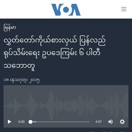
သုံး
ရ
လွယ်ကူ
မြန်မာ
မူလစာမျက်နှာ
စေ
လွှတ်တော်ကိုယ်စားလှယ် ပြန်လည်
မြန်မာ
သည့်
ရုပ်သိမ်းရေး ဥပဒေကြမ်း ၆ ပါတီ
ကမ္ဘာ့သတင်းများ
Link
ဗွီဒီယို
နိုင်ငံတကာ
သဘောတူ
များ
သတင်းလွတ်လပ်ခွင့်
အမေရိကန်
ပင်မ
၁၈ ၾသဂုတ္၊ ၂၀၁၅
ရပ်ဝန်းတခု လမ်းတခု အလွန်
တရုတ်
အကြောင်းအရာ
သို့
အင်္ဂလိပ်စာလေ့လာမယ်
အစ္စရေး-ပါလက်စတိုင်း
ကျော်
အပတ်စဉ်ကဏ္ဍများ
အမေရိကန်သုံးအီဒီယံ
No media source currently available
ကြည့်
ရေဒီယိုနှင့်ရုပ်သံ အချက်အလက်များ
မကြေးမုံရဲ့ အင်္ဂလိပ်စာ
ရေဒီယို
ရန်
0:00
4:07
ပင်မ
ရေဒီယို/တီဗွီအစီအစဉ်
ရုပ်ရှင်ထဲက အင်္ဂလိပ်စာ
တီဗွီ