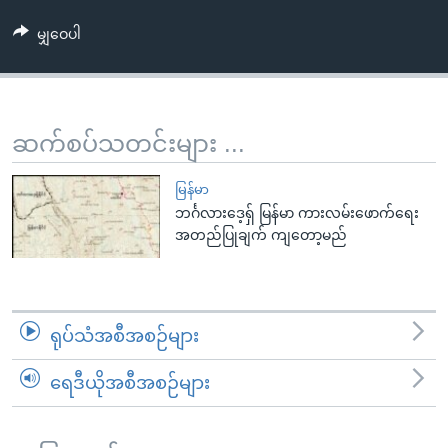
အ
သုတပဒေသာ အင်္ဂလိပ်စာ
ညွန်း
Learning English
မျှဝေပါ
စာမျက်နှာ
သို့
ဗွီအိုအေ လူမှုကွန်ယက်များ
ကျော်
ဆက်စပ်သတင်းများ ...
ကြည့်
ရန်
ဘာသာစကားများ
မြန်မာ
ရှာဖွေ
ဘင်္ဂလားဒေ့ရှ် မြန်မာ ကားလမ်းဖောက်ရေး
ရန်
အတည်ပြုချက် ကျတော့မည်
နေရာ
သို့
ကျော်
ရန်
ရုပ်သံအစီအစဉ်များ
ရေဒီယိုအစီအစဉ်များ