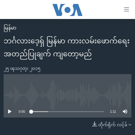
သုံး
ရ
လွယ်ကူ
မြန်မာ
မူလစာမျက်နှာ
စေ
ဘင်္ဂလားဒေ့ရှ် မြန်မာ ကားလမ်းဖောက်ရေး
မြန်မာ
သည့်
အတည်ပြုချက် ကျတော့မည်
ကမ္ဘာ့သတင်းများ
Link
ဗွီဒီယို
နိုင်ငံတကာ
များ
၂၅ ၾသဂုတ္၊ ၂၀၁၅
သတင်းလွတ်လပ်ခွင့်
အမေရိကန်
ပင်မ
ရပ်ဝန်းတခု လမ်းတခု အလွန်
တရုတ်
အကြောင်းအရာ
သို့
အင်္ဂလိပ်စာလေ့လာမယ်
အစ္စရေး-ပါလက်စတိုင်း
No media source currently available
ကျော်
အပတ်စဉ်ကဏ္ဍများ
အမေရိကန်သုံးအီဒီယံ
ကြည့်
0:00
1:11
ရေဒီယိုနှင့်ရုပ်သံ အချက်အလက်များ
မကြေးမုံရဲ့ အင်္ဂလိပ်စာ
ရေဒီယို
ရန်
တိုက်ရိုက် လင့်ခ်
ပင်မ
ရေဒီယို/တီဗွီအစီအစဉ်
ရုပ်ရှင်ထဲက အင်္ဂလိပ်စာ
တီဗွီ