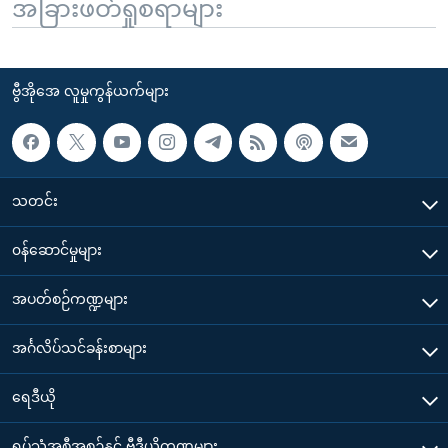
အခြားဖတ်ရှုစရာများ
ဗွီအိုအေ လူမှုကွန်ယက်များ
သတင်း
၀န်ဆောင်မှုများ
အပတ်စဉ်ကဏ္ဍများ
အင်္ဂလိပ်သင်ခန်းစာများ
ရေဒီယို
ရုပ်သံအစီအစဉ်နှင့် ဗွီဒီယိုကဏ္ဍများ