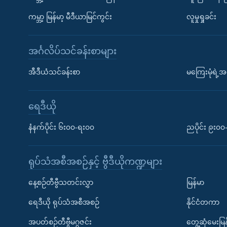
ကမ္ဘာ့ မြန်မာ့ မီဒီယာမြင်ကွင်း
လူမှုရှုခင်း
အင်္ဂလိပ်သင်ခန်းစာများ
အီဒီယံသင်ခန်းစာ
မကြေးမုံရဲ့အင
ရေဒီယို
နံနက်ပိုင်း ၆း၀၀-ရး၀၀
ညပိုင်း ၉း၀
ရုပ်သံအစီအစဉ်နှင့် ဗွီဒီယိုကဏ္ဍများ
နေ့စဉ်တီဗွီသတင်းလွှာ
မြန်မာ
ရေဒီယို ရုပ်သံအစီအစဉ်
နိုင်ငံတကာ
အပတ်စဉ်တီဗွီမဂ္ဂဇင်း
တွေ့ဆုံမေးမြန