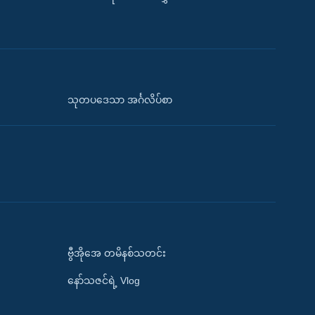
သုတပဒေသာ အင်္ဂလိပ်စာ
ဗွီအိုအေ တမိနစ်သတင်း
နော်သဇင်ရဲ့ Vlog