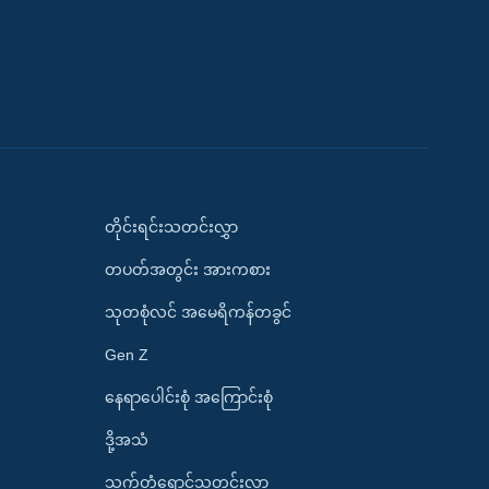
တိုင်းရင်းသတင်းလွှာ
တပတ်အတွင်း အားကစား
သုတစုံလင် အမေရိကန်တခွင်
Gen Z
နေရာပေါင်းစုံ အကြောင်းစုံ
ဒို့အသံ
သက်တံရောင်သတင်းလွှာ