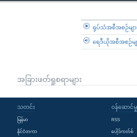
သုတပဒေသာ အင်္ဂလိပ်စာ
အ
ညွန်း
စာမျက်နှာ
သို့
ရုပ်သံအစီအစဉ်မျာ
ကျော်
ရေဒီယိုအစီအစဉ်မျ
ကြည့်
ရန်
ရှာဖွေ
ရန်
နေရာ
အခြားဖတ်ရှုစရာများ
သို့
ကျော်
ရန်
သတင်း
၀န်ဆောင်မှ
မြန်မာ
RSS
နိုင်ငံတကာ
ပေါ့ဒ်ကတ်စ်