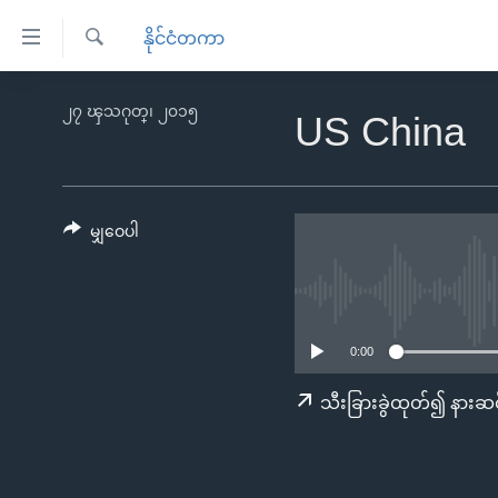
သုံး
နိုင်ငံတကာ
ရ
ရှာဖွေ
လွယ်ကူ
မူလစာမျက်နှာ
၂၇ ၾသဂုတ္၊ ၂၀၁၅
ရ
US China
စေ
မြန်မာ
လာ
သည့်
ဒ်
ကမ္ဘာ့သတင်းများ
Link
ဗွီဒီယို
နိုင်ငံတကာ
မျှဝေပါ
များ
သတင်းလွတ်လပ်ခွင့်
အမေရိကန်
ပင်မ
ရပ်ဝန်းတခု လမ်းတခု အလွန်
တရုတ်
အကြောင်းအရာ
အင်္ဂလိပ်စာလေ့လာမယ်
အစ္စရေး-ပါလက်စတိုင်း
သို့
0:00
အပတ်စဉ်ကဏ္ဍများ
အမေရိကန်သုံးအီဒီယံ
ကျော်
သီးခြားခွဲထုတ်၍ နားဆင
ကြည့်
ရေဒီယိုနှင့်ရုပ်သံ အချက်အလက်များ
မကြေးမုံရဲ့ အင်္ဂလိပ်စာ
ရေဒီယို
ရန်
ရေဒီယို/တီဗွီအစီအစဉ်
ရုပ်ရှင်ထဲက အင်္ဂလိပ်စာ
တီဗွီ
ပင်မ