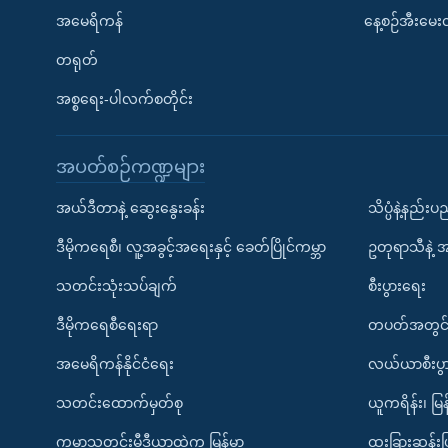
အမေရိကန်
နေ့စဉ်အီးမေ
တရုတ်
အစ္စရေး-ပါလက်စတိုင်း
အပတ်စဉ်ကဏ္ဍများ
အယ်ဒီတာနဲ့ ဆွေးနွေးခန်း
သိပ္ပံနဲ့နည်း
ဒီမိုကရေစီ၊ လူ့အခွင့်အရေးနှင့် ခေတ်ပြိုင်ကမ္ဘာ
ဥတုရာသီနဲ့ 
သတင်းသုံးသပ်ချက်
စီးပွားရေး
ဒီမိုကရေစီရေးရာ
တပတ်အတွင်
အမေရိကန်နိုင်ငံရေး
လယ်ယာစီးပွ
သတင်းထောက်မှတ်စု
ယူကရိန်း၊ မြန
ကမ္ဘာ့သတင်းမီဒီယာထဲက မြန်မာ
ထူးခြားဆန်း