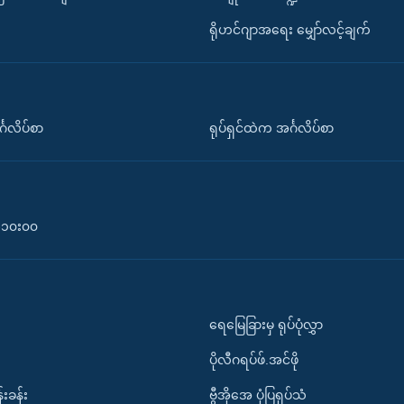
ရိုဟင်ဂျာအရေး မျှော်လင့်ချက်
်္ဂလိပ်စာ
ရုပ်ရှင်ထဲက အင်္ဂလိပ်စာ
၀-၁၀း၀၀
ရေမြေခြားမှ ရုပ်ပုံလွှာ
ပိုလီဂရပ်ဖ်.အင်ဖို
်းခန်း
ဗွီအိုအေ ပုံပြရုပ်သံ