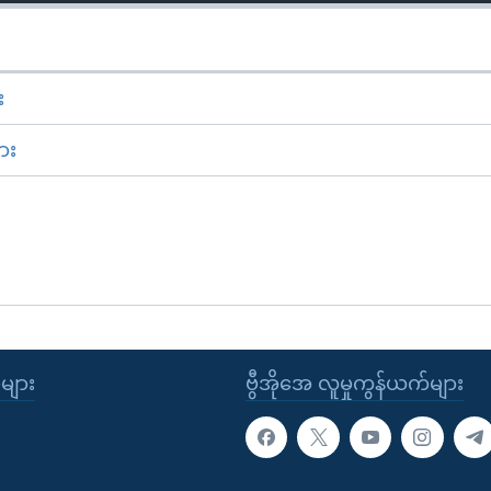
း
ား
ုများ
ဗွီအိုအေ လူမှုကွန်ယက်များ