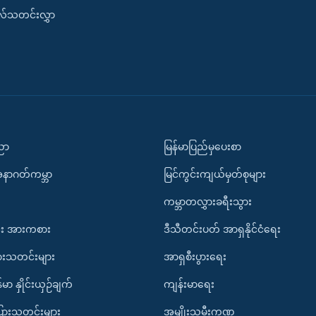
းလ်သတင်းလွှာ
ပညာ
မြန်မာပြည်မှပေးစာ
အနာဂတ်ကမ္ဘာ
မြင်ကွင်းကျယ်မှတ်စုများ
ကမ္ဘာတလွှားခရီးသွား
း အားကစား
ဒီသီတင်းပတ် အာရှနိုင်ငံရေး
ားသတင်းများ
အာရှစီးပွားရေး
်မာ နှိုင်းယှဉ်ချက်
ကျန်းမာရေး
ပြားသတင်းများ
အမျိုးသမီးကဏ္ဍ