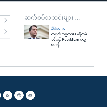
ဆက်စပ်သတင်းများ ...
နိုင်ငံတကာ
တရုတ်သမ္မတအမေရိကန်
ခရီးစဉ် Republican တွေ
ဝေဖန်