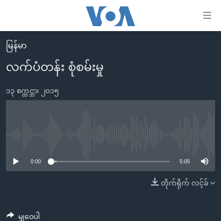
သုံး
ရ
လွယ်ကူ
မြန်မာ
မူလစာမျက်နှာ
စေ
လက်ပံတန်း စုံစမ်းမှု
မြန်မာ
သည့်
ကမ္ဘာ့သတင်းများ
၁၃ စက္တင္ဘာ၊ ၂၀၁၅
Link
ဗွီဒီယို
နိုင်ငံတကာ
များ
သတင်းလွတ်လပ်ခွင့်
အမေရိကန်
ပင်မ
ရပ်ဝန်းတခု လမ်းတခု အလွန်
တရုတ်
No media source currently available
အကြောင်းအရာ
သို့
အင်္ဂလိပ်စာလေ့လာမယ်
အစ္စရေး-ပါလက်စတိုင်း
0:00
5:05
ကျော်
အပတ်စဉ်ကဏ္ဍများ
အမေရိကန်သုံးအီဒီယံ
တိုက်ရိုက် လင့်ခ်
ကြည့်
ရေဒီယိုနှင့်ရုပ်သံ အချက်အလက်များ
မကြေးမုံရဲ့ အင်္ဂလိပ်စာ
ရေဒီယို
ရန်
ပင်မ
ရေဒီယို/တီဗွီအစီအစဉ်
ရုပ်ရှင်ထဲက အင်္ဂလိပ်စာ
တီဗွီ
မျှဝေပါ