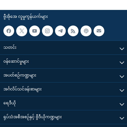
ဗွီအိုအေ လူမှုကွန်ယက်များ
သတင်း
၀န်ဆောင်မှုများ
အပတ်စဉ်ကဏ္ဍများ
အင်္ဂလိပ်သင်ခန်းစာများ
ရေဒီယို
ရုပ်သံအစီအစဉ်နှင့် ဗွီဒီယိုကဏ္ဍများ