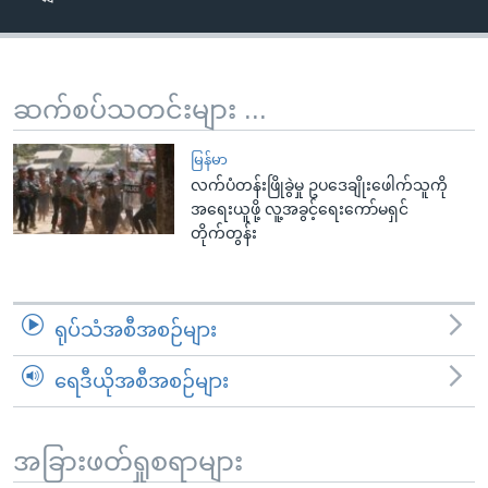
အ
သုတပဒေသာ အင်္ဂလိပ်စာ
ညွန်း
Learning English
စာမျက်နှာ
သို့
ဗွီအိုအေ လူမှုကွန်ယက်များ
ဆက်စပ်သတင်းများ ...
ကျော်
ကြည့်
မြန်မာ
ရန်
လက်ပံတန်းဖြိုခွဲမှု ဥပဒေချိုးဖေါက်သူကို
ဘာသာစကားများ
အရေးယူဖို့ လူ့အခွင့်ရေးကော်မရှင်
ရှာဖွေ
တိုက်တွန်း
ရန်
နေရာ
သို့
ရုပ်သံအစီအစဉ်များ
ကျော်
ရန်
ရေဒီယိုအစီအစဉ်များ
အခြားဖတ်ရှုစရာများ