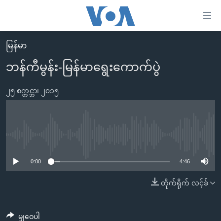
သုံး
ရ
လွယ်ကူ
မြန်မာ
မူလစာမျက်နှာ
စေ
ဘန်ကီမွန်း-မြန်မာရွေးကောက်ပွဲ
မြန်မာ
သည့်
ကမ္ဘာ့သတင်းများ
၂၅ စက္တင္ဘာ၊ ၂၀၁၅
Link
ဗွီဒီယို
နိုင်ငံတကာ
များ
သတင်းလွတ်လပ်ခွင့်
အမေရိကန်
ပင်မ
ရပ်ဝန်းတခု လမ်းတခု အလွန်
တရုတ်
No media source currently available
အကြောင်းအရာ
သို့
အင်္ဂလိပ်စာလေ့လာမယ်
အစ္စရေး-ပါလက်စတိုင်း
0:00
4:46
ကျော်
အပတ်စဉ်ကဏ္ဍများ
အမေရိကန်သုံးအီဒီယံ
တိုက်ရိုက် လင့်ခ်
ကြည့်
ရေဒီယိုနှင့်ရုပ်သံ အချက်အလက်များ
မကြေးမုံရဲ့ အင်္ဂလိပ်စာ
ရေဒီယို
ရန်
ပင်မ
ရေဒီယို/တီဗွီအစီအစဉ်
ရုပ်ရှင်ထဲက အင်္ဂလိပ်စာ
တီဗွီ
မျှဝေပါ