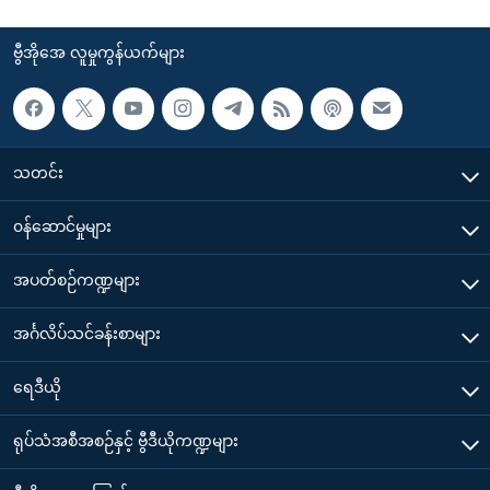
ဗွီအိုအေ လူမှုကွန်ယက်များ
သတင်း
၀န်ဆောင်မှုများ
အပတ်စဉ်ကဏ္ဍများ
အင်္ဂလိပ်သင်ခန်းစာများ
ရေဒီယို
ရုပ်သံအစီအစဉ်နှင့် ဗွီဒီယိုကဏ္ဍများ