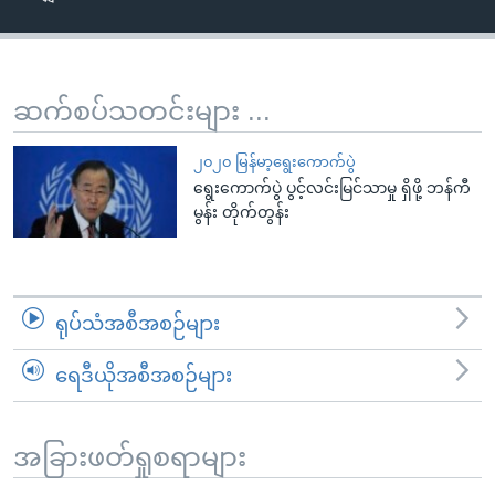
အ
သုတပဒေသာ အင်္ဂလိပ်စာ
ညွန်း
Learning English
စာမျက်နှာ
သို့
ဗွီအိုအေ လူမှုကွန်ယက်များ
ဆက်စပ်သတင်းများ ...
ကျော်
ကြည့်
၂၀၂၀ မြန်မာ့ရွေးကောက်ပွဲ
ရန်
ရွေးကောက်ပွဲ ပွင့်လင်းမြင်သာမှု ရှိဖို့ ဘန်ကီ
ဘာသာစကားများ
မွန်း တိုက်တွန်း
ရှာဖွေ
ရန်
နေရာ
သို့
ရုပ်သံအစီအစဉ်များ
ကျော်
ရန်
ရေဒီယိုအစီအစဉ်များ
အခြားဖတ်ရှုစရာများ