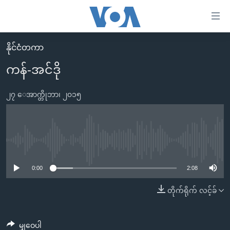
သုံး
ရ
လွယ်ကူ
နိုင်ငံတကာ
မူလစာမျက်နှာ
စေ
ကန်-အင်ဒို
မြန်မာ
သည့်
ကမ္ဘာ့သတင်းများ
၂၇ ေအာက္တိုဘာ၊ ၂၀၁၅
Link
ဗွီဒီယို
နိုင်ငံတကာ
များ
သတင်းလွတ်လပ်ခွင့်
အမေရိကန်
ပင်မ
ရပ်ဝန်းတခု လမ်းတခု အလွန်
တရုတ်
No media source currently available
အကြောင်းအရာ
သို့
အင်္ဂလိပ်စာလေ့လာမယ်
အစ္စရေး-ပါလက်စတိုင်း
0:00
2:08
ကျော်
အပတ်စဉ်ကဏ္ဍများ
အမေရိကန်သုံးအီဒီယံ
တိုက်ရိုက် လင့်ခ်
ကြည့်
ရေဒီယိုနှင့်ရုပ်သံ အချက်အလက်များ
မကြေးမုံရဲ့ အင်္ဂလိပ်စာ
ရေဒီယို
ရန်
ပင်မ
ရေဒီယို/တီဗွီအစီအစဉ်
ရုပ်ရှင်ထဲက အင်္ဂလိပ်စာ
တီဗွီ
မျှဝေပါ