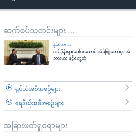
အ
သုတပဒေသာ အင်္ဂလိပ်စာ
ညွန်း
Learning English
စာမျက်နှာ
သို့
ဗွီအိုအေ လူမှုကွန်ယက်များ
ဆက်စပ်သတင်းများ ...
ကျော်
ကြည့်
နိုင်ငံတကာ
ရန်
အင်ဒိုနီးရှားခေါင်းဆောင် အိမ်ဖြူတော်မှာ အို
ဘာသာစကားများ
ဘားမား နှင့်တွေ့ဆုံ
ရှာဖွေ
ရန်
နေရာ
သို့
ရုပ်သံအစီအစဉ်များ
ကျော်
ရန်
ရေဒီယိုအစီအစဉ်များ
အခြားဖတ်ရှုစရာများ