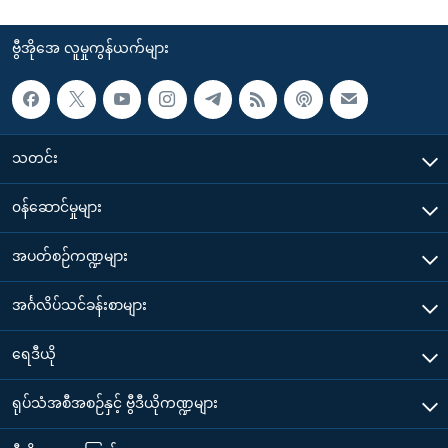
ဗွီအိုအေ လူမှုကွန်ယက်များ
သတင်း
၀န်ဆောင်မှုများ
အပတ်စဉ်ကဏ္ဍများ
အင်္ဂလိပ်သင်ခန်းစာများ
ရေဒီယို
ရုပ်သံအစီအစဉ်နှင့် ဗွီဒီယိုကဏ္ဍများ