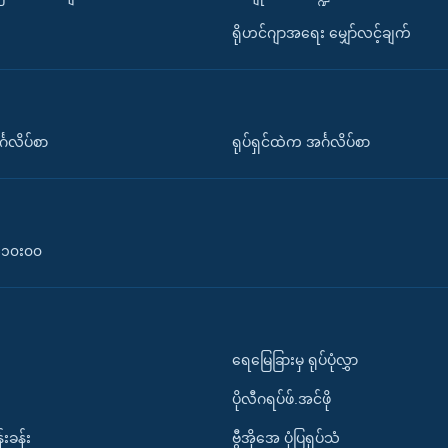
ရိုဟင်ဂျာအရေး မျှော်လင့်ချက်
်္ဂလိပ်စာ
ရုပ်ရှင်ထဲက အင်္ဂလိပ်စာ
၀-၁၀း၀၀
ရေမြေခြားမှ ရုပ်ပုံလွှာ
ပိုလီဂရပ်ဖ်.အင်ဖို
်းခန်း
ဗွီအိုအေ ပုံပြရုပ်သံ