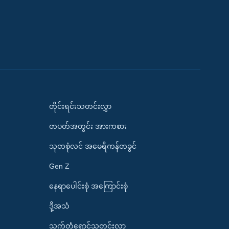
တိုင်းရင်းသတင်းလွှာ
တပတ်အတွင်း အားကစား
သုတစုံလင် အမေရိကန်တခွင်
Gen Z
နေရာပေါင်းစုံ အကြောင်းစုံ
ဒို့အသံ
သက်တံရောင်သတင်းလွှာ