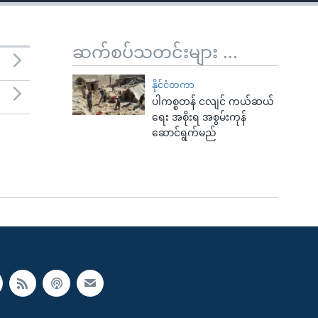
ဆက်စပ်သတင်းများ ...
နိုင်ငံတကာ
ပါကစ္စတန် ငလျင် ကယ်ဆယ်
ရေး အစိုးရ အစွမ်းကုန်
ဆောင်ရွက်မည်