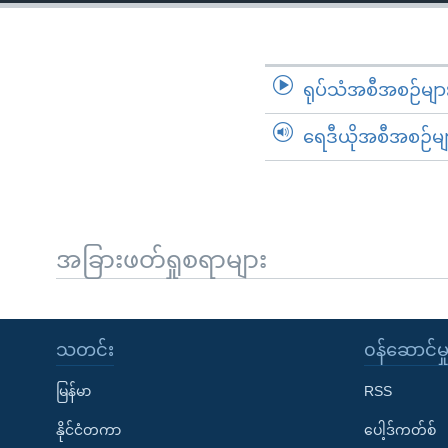
သုတပဒေသာ အင်္ဂလိပ်စာ
အ
ညွန်း
စာမျက်နှာ
သို့
ရုပ်သံအစီအစဉ်မျာ
ကျော်
ရေဒီယိုအစီအစဉ်မျ
ကြည့်
ရန်
ရှာဖွေ
ရန်
နေရာ
အခြားဖတ်ရှုစရာများ
သို့
ကျော်
ရန်
သတင်း
၀န်ဆောင်မှ
မြန်မာ
RSS
နိုင်ငံတကာ
ပေါ့ဒ်ကတ်စ်