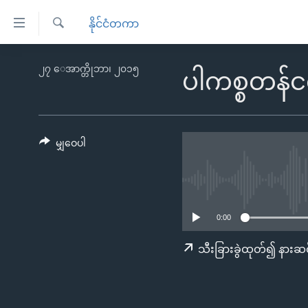
သုံး
နိုင်ငံတကာ
ရ
ရှာဖွေ
လွယ်ကူ
မူလစာမျက်နှာ
၂၇ ေအာက္တိုဘာ၊ ၂၀၁၅
ရ
ပါကစ္စတန
စေ
မြန်မာ
လာ
သည့်
ဒ်
ကမ္ဘာ့သတင်းများ
Link
ဗွီဒီယို
နိုင်ငံတကာ
မျှဝေပါ
များ
သတင်းလွတ်လပ်ခွင့်
အမေရိကန်
ပင်မ
ရပ်ဝန်းတခု လမ်းတခု အလွန်
တရုတ်
အကြောင်းအရာ
အင်္ဂလိပ်စာလေ့လာမယ်
အစ္စရေး-ပါလက်စတိုင်း
သို့
0:00
အပတ်စဉ်ကဏ္ဍများ
အမေရိကန်သုံးအီဒီယံ
ကျော်
သီးခြားခွဲထုတ်၍ နားဆင
ကြည့်
ရေဒီယိုနှင့်ရုပ်သံ အချက်အလက်များ
မကြေးမုံရဲ့ အင်္ဂလိပ်စာ
ရေဒီယို
ရန်
ရေဒီယို/တီဗွီအစီအစဉ်
ရုပ်ရှင်ထဲက အင်္ဂလိပ်စာ
တီဗွီ
ပင်မ