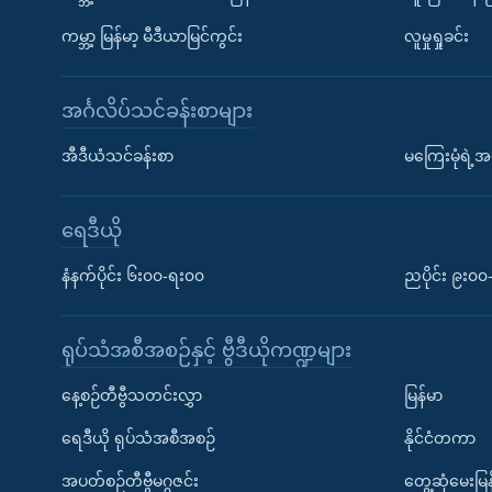
ကမ္ဘာ့ မြန်မာ့ မီဒီယာမြင်ကွင်း
လူမှုရှုခင်း
အင်္ဂလိပ်သင်ခန်းစာများ
အီဒီယံသင်ခန်းစာ
မကြေးမုံရဲ့အင
ရေဒီယို
နံနက်ပိုင်း ၆း၀၀-ရး၀၀
ညပိုင်း ၉း၀
ရုပ်သံအစီအစဉ်နှင့် ဗွီဒီယိုကဏ္ဍများ
နေ့စဉ်တီဗွီသတင်းလွှာ
မြန်မာ
ရေဒီယို ရုပ်သံအစီအစဉ်
နိုင်ငံတကာ
အပတ်စဉ်တီဗွီမဂ္ဂဇင်း
တွေ့ဆုံမေးမြန