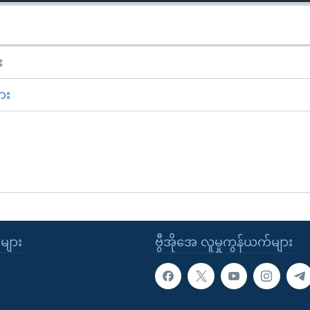
း
ား
ုများ
ဗွီအိုအေ လူမှုကွန်ယက်များ