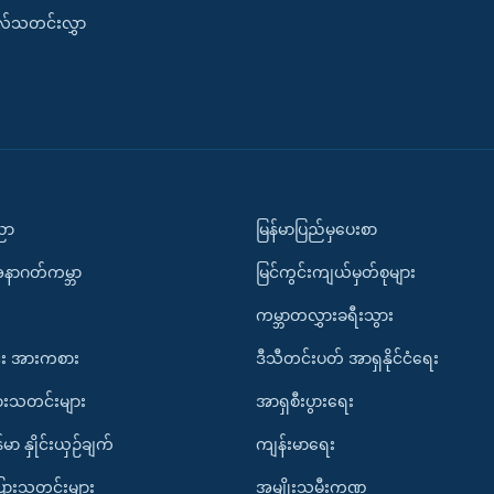
းလ်သတင်းလွှာ
ပညာ
မြန်မာပြည်မှပေးစာ
အနာဂတ်ကမ္ဘာ
မြင်ကွင်းကျယ်မှတ်စုများ
ကမ္ဘာတလွှားခရီးသွား
း အားကစား
ဒီသီတင်းပတ် အာရှနိုင်ငံရေး
ားသတင်းများ
အာရှစီးပွားရေး
်မာ နှိုင်းယှဉ်ချက်
ကျန်းမာရေး
ပြားသတင်းများ
အမျိုးသမီးကဏ္ဍ