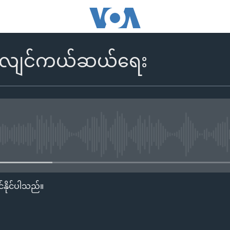
်ငလျင်ကယ်ဆယ်ရေး
No media source currently availa
်နိုင်ပါသည်။