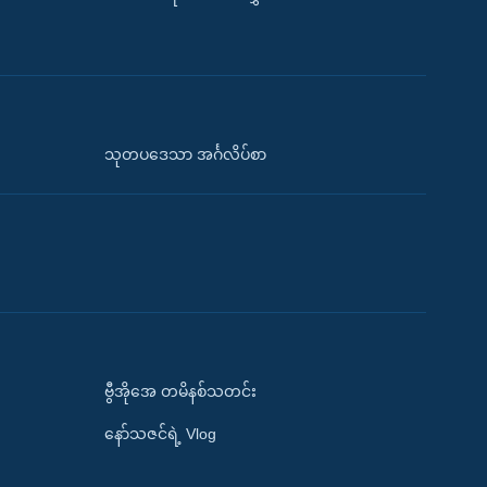
သုတပဒေသာ အင်္ဂလိပ်စာ
ဗွီအိုအေ တမိနစ်သတင်း
နော်သဇင်ရဲ့ Vlog