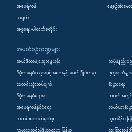
အမေရိကန်
နေ့စဉ်အီးမေ
တရုတ်
အစ္စရေး-ပါလက်စတိုင်း
အပတ်စဉ်ကဏ္ဍများ
အယ်ဒီတာနဲ့ ဆွေးနွေးခန်း
သိပ္ပံနဲ့နည်း
ဒီမိုကရေစီ၊ လူ့အခွင့်အရေးနှင့် ခေတ်ပြိုင်ကမ္ဘာ
ဥတုရာသီနဲ့ 
သတင်းသုံးသပ်ချက်
စီးပွားရေး
ဒီမိုကရေစီရေးရာ
တပတ်အတွင်
အမေရိကန်နိုင်ငံရေး
လယ်ယာစီးပွ
သတင်းထောက်မှတ်စု
ယူကရိန်း၊ မြန
ကမ္ဘာ့သတင်းမီဒီယာထဲက မြန်မာ
ထူးခြားဆန်း