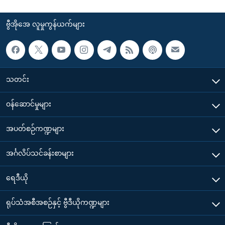
ဗွီအိုအေ လူမှုကွန်ယက်များ
သတင်း
၀န်ဆောင်မှုများ
အပတ်စဉ်ကဏ္ဍများ
အင်္ဂလိပ်သင်ခန်းစာများ
ရေဒီယို
ရုပ်သံအစီအစဉ်နှင့် ဗွီဒီယိုကဏ္ဍများ