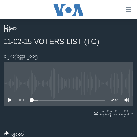
သုံး
ရ
လွယ်ကူ
မြန်မာ
မူလစာမျက်နှာ
စေ
11-02-15 VOTERS LIST (TG)
မြန်မာ
သည့်
ကမ္ဘာ့သတင်းများ
၀၂ ႏိုဝင္ဘာ၊ ၂၀၁၅
Link
ဗွီဒီယို
နိုင်ငံတကာ
များ
သတင်းလွတ်လပ်ခွင့်
အမေရိကန်
ပင်မ
ရပ်ဝန်းတခု လမ်းတခု အလွန်
တရုတ်
No media source currently available
အကြောင်းအရာ
သို့
အင်္ဂလိပ်စာလေ့လာမယ်
အစ္စရေး-ပါလက်စတိုင်း
0:00
4:32
ကျော်
အပတ်စဉ်ကဏ္ဍများ
အမေရိကန်သုံးအီဒီယံ
တိုက်ရိုက် လင့်ခ်
ကြည့်
ရေဒီယိုနှင့်ရုပ်သံ အချက်အလက်များ
မကြေးမုံရဲ့ အင်္ဂလိပ်စာ
ရေဒီယို
ရန်
ပင်မ
ရေဒီယို/တီဗွီအစီအစဉ်
ရုပ်ရှင်ထဲက အင်္ဂလိပ်စာ
တီဗွီ
မျှဝေပါ