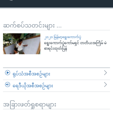
အ
သုတပဒေသာ အင်္ဂလိပ်စာ
ညွန်း
Learning English
စာမျက်နှာ
သို့
ဗွီအိုအေ လူမှုကွန်ယက်များ
ဆက်စပ်သတင်းများ ...
ကျော်
ကြည့်
၂၀၂၀ မြန်မာ့ရွေးကောက်ပွဲ
ရန်
ရွေးကောက်ပွဲကော်မရှင် တတိယအကြိမ် မဲ
ဘာသာစကားများ
စာရင်းထုတ်ပြန်
ရှာဖွေ
ရန်
နေရာ
သို့
ရုပ်သံအစီအစဉ်များ
ကျော်
ရန်
ရေဒီယိုအစီအစဉ်များ
အခြားဖတ်ရှုစရာများ