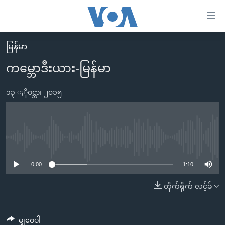
သုံး
ရ
လွယ်ကူ
မြန်မာ
မူလစာမျက်နှာ
စေ
ကမ္ဘောဒီးယား-မြန်မာ
မြန်မာ
သည့်
ကမ္ဘာ့သတင်းများ
၁၃ ႏိုဝင္ဘာ၊ ၂၀၁၅
Link
ဗွီဒီယို
နိုင်ငံတကာ
များ
သတင်းလွတ်လပ်ခွင့်
အမေရိကန်
ပင်မ
ရပ်ဝန်းတခု လမ်းတခု အလွန်
တရုတ်
No media source currently available
အကြောင်းအရာ
သို့
အင်္ဂလိပ်စာလေ့လာမယ်
အစ္စရေး-ပါလက်စတိုင်း
0:00
1:10
ကျော်
အပတ်စဉ်ကဏ္ဍများ
အမေရိကန်သုံးအီဒီယံ
တိုက်ရိုက် လင့်ခ်
ကြည့်
ရေဒီယိုနှင့်ရုပ်သံ အချက်အလက်များ
မကြေးမုံရဲ့ အင်္ဂလိပ်စာ
ရေဒီယို
ရန်
ပင်မ
ရေဒီယို/တီဗွီအစီအစဉ်
ရုပ်ရှင်ထဲက အင်္ဂလိပ်စာ
တီဗွီ
မျှဝေပါ