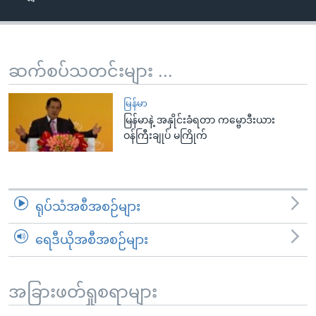
အ
သုတပဒေသာ အင်္ဂလိပ်စာ
ညွန်း
Learning English
စာမျက်နှာ
သို့
ဗွီအိုအေ လူမှုကွန်ယက်များ
ဆက်စပ်သတင်းများ ...
ကျော်
ကြည့်
မြန်မာ
ရန်
မြန်မာနဲ့ အနှိုင်းခံရတာ ကမ္ဗောဒီးယား
ဘာသာစကားများ
ဝန်ကြီးချုပ် မကြိုက်
ရှာဖွေ
ရန်
နေရာ
သို့
ရုပ်သံအစီအစဉ်များ
ကျော်
ရန်
ရေဒီယိုအစီအစဉ်များ
အခြားဖတ်ရှုစရာများ